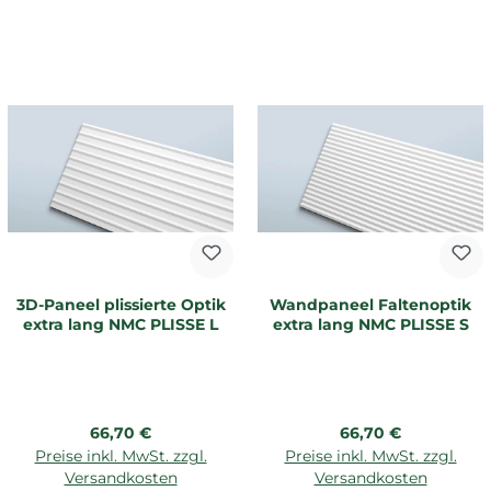
3D-Paneel plissierte Optik
Wandpaneel Faltenoptik
extra lang NMC PLISSE L
extra lang NMC PLISSE S
Regulärer Preis:
Regulärer Preis:
66,70 €
66,70 €
Preise inkl. MwSt. zzgl.
Preise inkl. MwSt. zzgl.
Versandkosten
Versandkosten