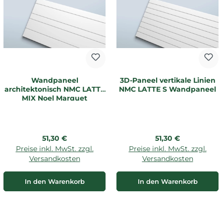
Wandpaneel
3D-Paneel vertikale Linien
architektonisch NMC LATTE
NMC LATTE S Wandpaneel
MIX Noel Marquet
Regulärer Preis:
Regulärer Preis:
51,30 €
51,30 €
Preise inkl. MwSt. zzgl.
Preise inkl. MwSt. zzgl.
Versandkosten
Versandkosten
In den Warenkorb
In den Warenkorb