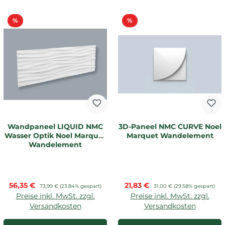
Rabatt
Rabatt
%
%
Wandpaneel LIQUID NMC
3D-Paneel NMC CURVE Noel
Wasser Optik Noel Marquet
Marquet Wandelement
Wandelement
Verkaufspreis:
Verkaufspreis:
56,35 €
Regulärer Preis:
21,83 €
Regulärer Preis:
73,99 €
(23.84% gespart)
31,00 €
(29.58% gespart)
Preise inkl. MwSt. zzgl.
Preise inkl. MwSt. zzgl.
Versandkosten
Versandkosten