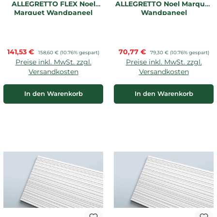
ALLEGRETTO FLEX Noel
ALLEGRETTO Noel Marquet
Marquet Wandpaneel
Wandpaneel
Verkaufspreis:
Verkaufspreis:
141,53 €
Regulärer Preis:
70,77 €
Regulärer Preis:
158,60 €
(10.76% gespart)
79,30 €
(10.76% gespart)
Preise inkl. MwSt. zzgl.
Preise inkl. MwSt. zzgl.
Versandkosten
Versandkosten
In den Warenkorb
In den Warenkorb