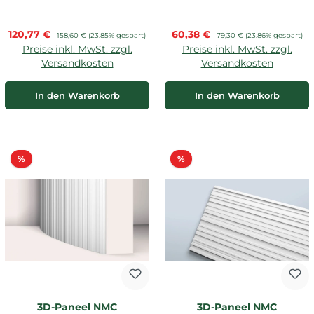
Verkaufspreis:
Verkaufspreis:
120,77 €
Regulärer Preis:
60,38 €
Regulärer Preis:
158,60 €
(23.85% gespart)
79,30 €
(23.86% gespart)
Preise inkl. MwSt. zzgl.
Preise inkl. MwSt. zzgl.
Versandkosten
Versandkosten
In den Warenkorb
In den Warenkorb
Rabatt
Rabatt
%
%
3D-Paneel NMC
3D-Paneel NMC