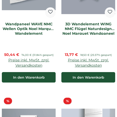
Wandpaneel WAVE NMC
3D Wandelement WING
Wellen Optik Noel Marquet
NMC Flügel Naturdesign
Wandelement
Noel Marquet Wandpaneel
Verkaufspreis:
Verkaufspreis:
50,44 €
Regulärer Preis:
13,77 €
Regulärer Preis:
74,00 €
(31.84% gespart)
18,50 €
(25.57% gespart)
Preise inkl. MwSt. zzgl.
Preise inkl. MwSt. zzgl.
Versandkosten
Versandkosten
In den Warenkorb
In den Warenkorb
Rabatt
Rabatt
%
%