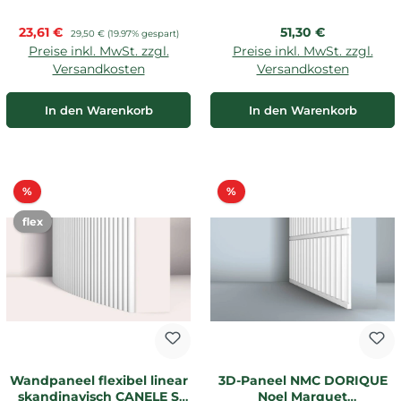
Verkaufspreis:
Regulärer Preis:
23,61 €
Regulärer Preis:
51,30 €
29,50 €
(19.97% gespart)
Preise inkl. MwSt. zzgl.
Preise inkl. MwSt. zzgl.
Versandkosten
Versandkosten
In den Warenkorb
In den Warenkorb
Rabatt
Rabatt
%
%
flex
Wandpaneel flexibel linear
3D-Paneel NMC DORIQUE
skandinavisch CANELE S
Noel Marquet