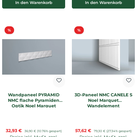
In den Warenkorb
In den Warenkorb
Rabatt
Rabatt
%
%
Wandpaneel PYRAMID
3D-Paneel NMC CANELE S
NMC flache Pyramiden
Noel Marquet
Optik Noel Marquet
Wandelement
Verkaufspreis:
Verkaufspreis:
32,93 €
Regulärer Preis:
57,62 €
Regulärer Preis:
36,90 €
(10.76% gespart)
79,30 €
(27.34% gespart)
Preise inkl. MwSt. zzgl.
Preise inkl. MwSt. zzgl.