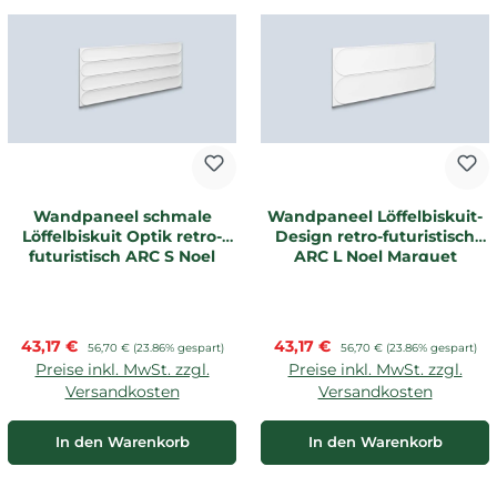
Wandpaneel schmale
Wandpaneel Löffelbiskuit-
Löffelbiskuit Optik retro-
Design retro-futuristisch
futuristisch ARC S Noel
ARC L Noel Marquet
Marquet
Verkaufspreis:
Verkaufspreis:
43,17 €
Regulärer Preis:
43,17 €
Regulärer Preis:
56,70 €
(23.86% gespart)
56,70 €
(23.86% gespart)
Preise inkl. MwSt. zzgl.
Preise inkl. MwSt. zzgl.
Versandkosten
Versandkosten
In den Warenkorb
In den Warenkorb