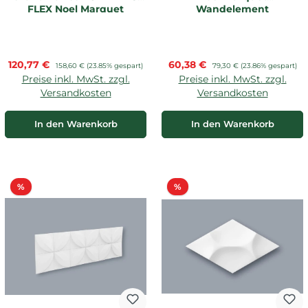
FLEX Noel Marquet
Wandelement
Verkaufspreis:
Verkaufspreis:
120,77 €
Regulärer Preis:
60,38 €
Regulärer Preis:
158,60 €
(23.85% gespart)
79,30 €
(23.86% gespart)
Preise inkl. MwSt. zzgl.
Preise inkl. MwSt. zzgl.
Versandkosten
Versandkosten
In den Warenkorb
In den Warenkorb
Rabatt
Rabatt
%
%