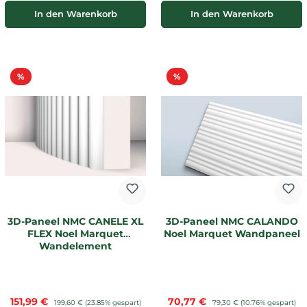
In den Warenkorb
In den Warenkorb
Rabatt
Rabatt
%
%
3D-Paneel NMC CANELE XL
3D-Paneel NMC CALANDO
FLEX Noel Marquet
Noel Marquet Wandpaneel
Wandelement
Verkaufspreis:
Verkaufspreis:
151,99 €
Regulärer Preis:
70,77 €
Regulärer Preis:
199,60 €
(23.85% gespart)
79,30 €
(10.76% gespart)