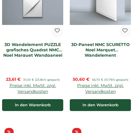
3D Wandelement PUZZLE
3D-Paneel NMC SCURETTO
grafisches Quadrat NMC
Noel Marquet
Noel Marquet Wandpaneel
Wandelement
Verkaufspreis:
Verkaufspreis:
23,61 €
Regulärer Preis:
50,60 €
Regulärer Preis:
31,00 €
(23.84% gespart)
56,70 €
(10.76% gespart)
Preise inkl. MwSt. zzgl.
Preise inkl. MwSt. zzgl.
Versandkosten
Versandkosten
In den Warenkorb
In den Warenkorb
Rabatt
Rabatt
%
%