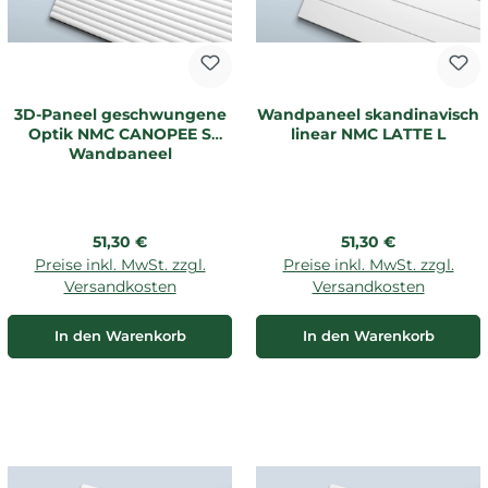
3D-Paneel geschwungene
Wandpaneel skandinavisch
Optik NMC CANOPEE S
linear NMC LATTE L
Wandpaneel
Regulärer Preis:
Regulärer Preis:
51,30 €
51,30 €
Preise inkl. MwSt. zzgl.
Preise inkl. MwSt. zzgl.
Versandkosten
Versandkosten
In den Warenkorb
In den Warenkorb