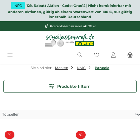
Zum Hauptinhalt springen
INFO
12% Rabatt Aktion - Code: Orac12 | Nicht kombinierbar mit
anderen Aktionen, gültig ab einem Warenwert von 100 €, nur gültig
innerhalb Deutschland
Kostenloser Versand ab 90 €
Du hast 0 Produkt
Sie sind hier:
Marken
NMC
Paneele
Produkte filtern
Rabatt
Rabatt
%
%