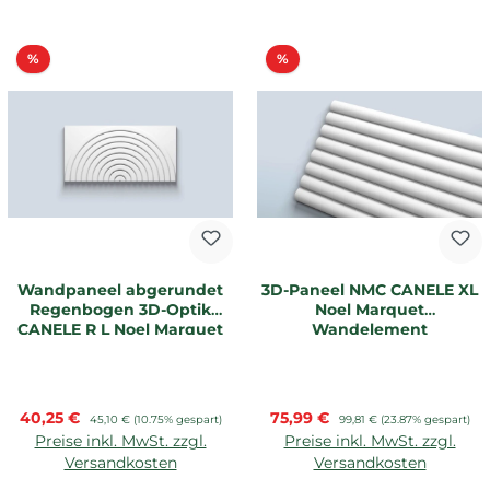
Rabatt
Rabatt
%
%
Wandpaneel abgerundet
3D-Paneel NMC CANELE XL
Regenbogen 3D-Optik
Noel Marquet
CANELE R L Noel Marquet
Wandelement
Verkaufspreis:
Verkaufspreis:
40,25 €
Regulärer Preis:
75,99 €
Regulärer Preis:
45,10 €
(10.75% gespart)
99,81 €
(23.87% gespart)
Preise inkl. MwSt. zzgl.
Preise inkl. MwSt. zzgl.
Versandkosten
Versandkosten