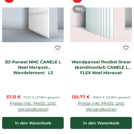
flex
3D-Paneel NMC CANELE L
Wandpaneel flexibel linear
Noel Marquet
skandinavisch CANELE L
Wandelement _L3
FLEX Noel Marquet
Verkaufspreis:
Verkaufspreis:
57,13 €
Regulärer Preis:
120,77 €
Regulärer Preis:
79,30 €
(27.96% gespart)
158,60 €
(23.85% gespart)
Preise inkl. MwSt. zzgl.
Preise inkl. MwSt. zzgl.
Versandkosten
Versandkosten
In den Warenkorb
In den Warenkorb