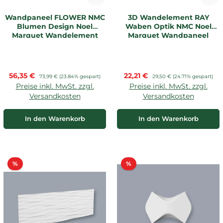
Wandpaneel FLOWER NMC
3D Wandelement RAY
Blumen Design Noel
Waben Optik NMC Noel
Marquet Wandelement
Marquet Wandpaneel
Verkaufspreis:
Verkaufspreis:
56,35 €
Regulärer Preis:
22,21 €
Regulärer Preis:
73,99 €
(23.84% gespart)
29,50 €
(24.71% gespart)
Preise inkl. MwSt. zzgl.
Preise inkl. MwSt. zzgl.
Versandkosten
Versandkosten
In den Warenkorb
In den Warenkorb
Rabatt
Rabatt
%
%