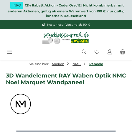
Zum Hauptinhalt springen
INFO
12% Rabatt Aktion - Code: Orac12 | Nicht kombinierbar mit
anderen Aktionen, gültig ab einem Warenwert von 100 €, nur gültig
innerhalb Deutschland
Kostenloser Versand ab 90 €
Du hast 0 Produ
Sie sind hier:
Marken
NMC
Paneele
3D Wandelement RAY Waben Optik NMC
Noel Marquet Wandpaneel