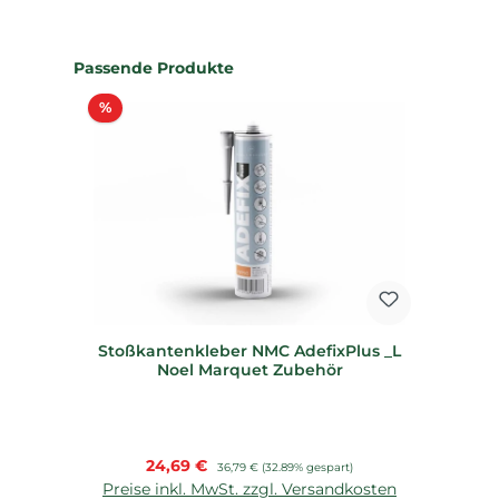
Produktgalerie überspringen
Passende Produkte
Rabatt
%
Stoßkantenkleber NMC AdefixPlus _L
Noel Marquet Zubehör
Verkaufspreis:
24,69 €
Regulärer Preis:
36,79 €
(32.89% gespart)
Preise inkl. MwSt. zzgl. Versandkosten