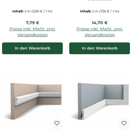
Inhalt:
2 m
(3,90 € / 1 m)
Inhalt:
2 m
(7,35 € / 1 m)
Regulärer Preis:
Regulärer Preis:
7,79 €
14,70 €
Preise inkl. MwSt. zzgl.
Preise inkl. MwSt. zzgl.
Versandkosten
Versandkosten
In den Warenkorb
In den Warenkorb