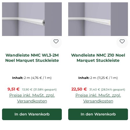
Wandleiste NMC WL3-2M
Wandleiste NMC Z10 Noel
Noel Marquet Stuckleiste
Marquet Stuckleiste
Inhalt:
2 m
(4,76 € / 1 m)
Inhalt:
2 m
(11,25 € / 1 m)
Verkaufspreis:
Verkaufspreis:
9,51 €
Regulärer Preis:
22,50 €
Regulärer Preis:
13,90 €
(31.58% gespart)
31,40 €
(28.34% gespart)
Preise inkl. MwSt. zzgl.
Preise inkl. MwSt. zzgl.
Versandkosten
Versandkosten
In den Warenkorb
In den Warenkorb