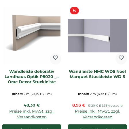
Rabatt
%
Wandleiste dekorativ
Wandleiste NMC WD5 Noel
Landhaus Optik P8020 _L
Marquet Stuckleiste WD 5
Orac Decor Stuckleiste
Inhalt:
2 m
(24,15 € / 1 m)
Inhalt:
2 m
(4,47 € / 1 m)
Regulärer Preis:
Verkaufspreis:
48,30 €
8,93 €
Regulärer Preis:
13,20 €
(32.35% gespart)
Preise inkl. MwSt. zzgl.
Preise inkl. MwSt. zzgl.
Versandkosten
Versandkosten