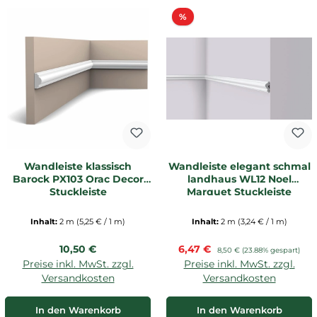
Rabatt
%
Wandleiste klassisch
Wandleiste elegant schmal
Barock PX103 Orac Decor
landhaus WL12 Noel
Stuckleiste
Marquet Stuckleiste
Inhalt:
2 m
(5,25 € / 1 m)
Inhalt:
2 m
(3,24 € / 1 m)
Regulärer Preis:
Verkaufspreis:
10,50 €
6,47 €
Regulärer Preis:
8,50 €
(23.88% gespart)
Preise inkl. MwSt. zzgl.
Preise inkl. MwSt. zzgl.
Versandkosten
Versandkosten
In den Warenkorb
In den Warenkorb