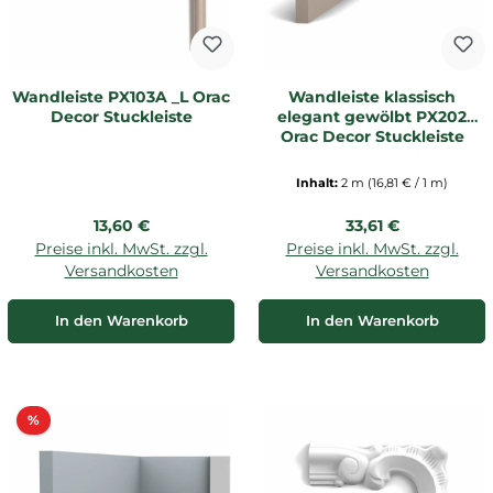
Wandleiste PX103A _L Orac
Wandleiste klassisch
Decor Stuckleiste
elegant gewölbt PX202
Orac Decor Stuckleiste
Inhalt:
2 m
(16,81 € / 1 m)
Regulärer Preis:
Regulärer Preis:
13,60 €
33,61 €
Preise inkl. MwSt. zzgl.
Preise inkl. MwSt. zzgl.
Versandkosten
Versandkosten
In den Warenkorb
In den Warenkorb
Rabatt
%