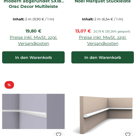
modern abgerundet SX183
Noel Marquet Stuckleiste
Orac Decor Multileiste
Inhalt:
2 m
(9,90 € / 1 m)
Inhalt:
2 m
(6,54 € / 1 m)
Regulärer Preis:
Verkaufspreis:
19,80 €
13,07 €
Regulärer Preis:
20,19 €
(35.26% gespart)
Preise inkl. MwSt. zzgl.
Preise inkl. MwSt. zzgl.
Versandkosten
Versandkosten
In den Warenkorb
In den Warenkorb
Rabatt
%