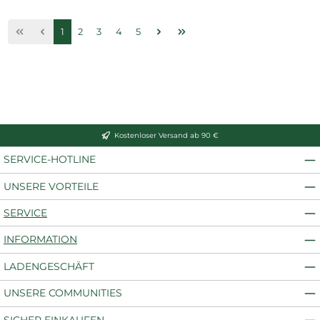
Seite
Seite
Seite
Seite
Seite
1
2
3
4
5
Kostenloser Versand ab 90 €
SERVICE-HOTLINE
UNSERE VORTEILE
SERVICE
INFORMATION
LADENGESCHÄFT
UNSERE COMMUNITIES
SICHER EINKAUFEN