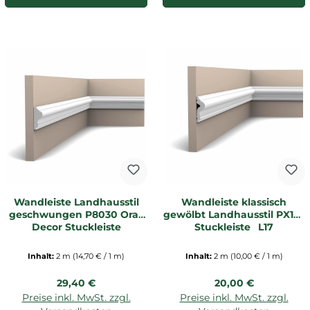
Wandleiste Landhausstil
Wandleiste klassisch
geschwungen P8030 Orac
gewölbt Landhausstil PX175
Decor Stuckleiste
Stuckleiste _L17
Inhalt:
2 m
(14,70 € / 1 m)
Inhalt:
2 m
(10,00 € / 1 m)
Regulärer Preis:
Regulärer Preis:
29,40 €
20,00 €
Preise inkl. MwSt. zzgl.
Preise inkl. MwSt. zzgl.