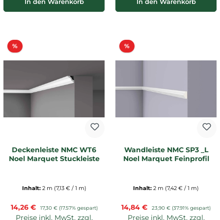
In den Warenkorb
In den Warenkorb
Rabatt
Rabatt
%
%
Deckenleiste NMC WT6
Wandleiste NMC SP3 _L
Noel Marquet Stuckleiste
Noel Marquet Feinprofil
Inhalt:
2 m
(7,13 € / 1 m)
Inhalt:
2 m
(7,42 € / 1 m)
Verkaufspreis:
Verkaufspreis:
14,26 €
Regulärer Preis:
14,84 €
Regulärer Preis:
17,30 €
(17.57% gespart)
23,90 €
(37.91% gespart)
Preise inkl. MwSt. zzgl.
Preise inkl. MwSt. zzgl.