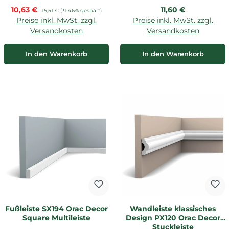
Verkaufspreis:
Regulärer Preis:
10,63 €
Regulärer Preis:
11,60 €
15,51 €
(31.46% gespart)
Preise inkl. MwSt. zzgl.
Preise inkl. MwSt. zzgl.
Versandkosten
Versandkosten
In den Warenkorb
In den Warenkorb
Fußleiste SX194 Orac Decor
Wandleiste klassisches
Square Multileiste
Design PX120 Orac Decor
Stuckleiste