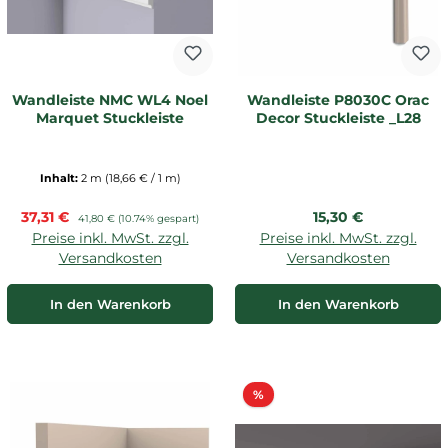
Wandleiste NMC WL4 Noel
Wandleiste P8030C Orac
Marquet Stuckleiste
Decor Stuckleiste _L28
Inhalt:
2 m
(18,66 € / 1 m)
Verkaufspreis:
Regulärer Preis:
37,31 €
Regulärer Preis:
15,30 €
41,80 €
(10.74% gespart)
Preise inkl. MwSt. zzgl.
Preise inkl. MwSt. zzgl.
Versandkosten
Versandkosten
In den Warenkorb
In den Warenkorb
Rabatt
%