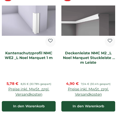
Kantenschutzprofil NMC
Deckenleiste NMC M2 _L
WE2 _L Noel Marquet 1 m
Noel Marquet Stuckleiste 1
m Leiste
Verkaufspreis:
Verkaufspreis:
5,78 €
Regulärer Preis:
4,90 €
Regulärer Preis:
8,35 €
(30.78% gespart)
7,04 €
(30.4% gespart)
Preise inkl. MwSt. zzgl.
Preise inkl. MwSt. zzgl.
Versandkosten
Versandkosten
In den Warenkorb
In den Warenkorb