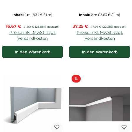
Inhalt:
2 m
(8,34 € / 1 m)
Inhalt:
2 m
(18,63 € / 1 m)
Verkaufspreis:
Verkaufspreis:
16,67 €
Regulärer Preis:
37,25 €
Regulärer Preis:
21,90 €
(23.88% gespart)
47,99 €
(22.38% gespart)
Preise inkl. MwSt. zzgl.
Preise inkl. MwSt. zzgl.
Versandkosten
Versandkosten
In den Warenkorb
In den Warenkorb
Rabatt
%