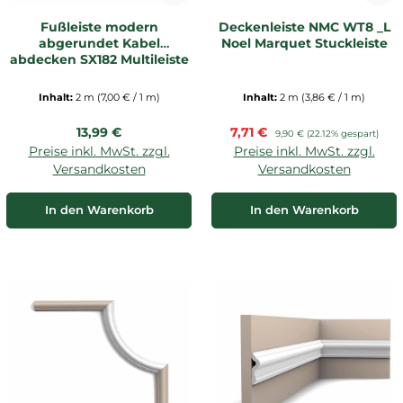
Fußleiste modern
Deckenleiste NMC WT8 _L
abgerundet Kabel
Noel Marquet Stuckleiste
abdecken SX182 Multileiste
Inhalt:
2 m
(7,00 € / 1 m)
Inhalt:
2 m
(3,86 € / 1 m)
Regulärer Preis:
Verkaufspreis:
13,99 €
7,71 €
Regulärer Preis:
9,90 €
(22.12% gespart)
Preise inkl. MwSt. zzgl.
Preise inkl. MwSt. zzgl.
Versandkosten
Versandkosten
In den Warenkorb
In den Warenkorb