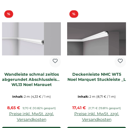
Rabatt
Rabatt
%
%
Wandleiste schmal zeitlos
Deckenleiste NMC WT5
abgerundet Abschlussleiste
Noel Marquet Stuckleiste _L
WL13 Noel Marquet
Inhalt:
2 m
(4,33 € / 1 m)
Inhalt:
2 m
(8,71 € / 1 m)
Verkaufspreis:
Verkaufspreis:
8,65 €
Regulärer Preis:
17,41 €
Regulärer Preis:
9,70 €
(10.82% gespart)
21,71 €
(19.81% gespart)
Preise inkl. MwSt. zzgl.
Preise inkl. MwSt. zzgl.
Versandkosten
Versandkosten