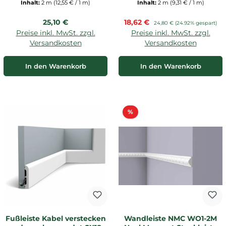
Inhalt:
2 m
(12,55 € / 1 m)
Inhalt:
2 m
(9,31 € / 1 m)
Regulärer Preis:
Verkaufspreis:
25,10 €
18,62 €
Regulärer Preis:
24,80 €
(24.92% gespart)
Preise inkl. MwSt. zzgl.
Preise inkl. MwSt. zzgl.
Versandkosten
Versandkosten
In den Warenkorb
In den Warenkorb
Rabatt
%
Fußleiste Kabel verstecken
Wandleiste NMC WO1-2M