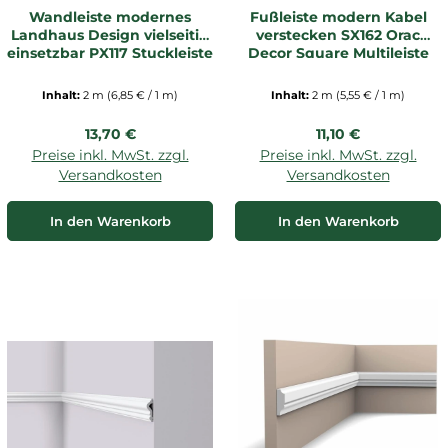
Wandleiste modernes
Fußleiste modern Kabel
Landhaus Design vielseitig
verstecken SX162 Orac
einsetzbar PX117 Stuckleiste
Decor Square Multileiste
Inhalt:
2 m
(6,85 € / 1 m)
Inhalt:
2 m
(5,55 € / 1 m)
Regulärer Preis:
Regulärer Preis:
13,70 €
11,10 €
Preise inkl. MwSt. zzgl.
Preise inkl. MwSt. zzgl.
Versandkosten
Versandkosten
In den Warenkorb
In den Warenkorb