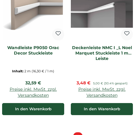
Wandleiste P9050 Orac
Deckenleiste NMC I _L Noel
Decor Stuckleiste
Marquet Stuckleiste 1 m
Leiste
Inhalt:
2 m
(16,30 € / 1 m)
Regulärer Preis:
Verkaufspreis:
32,59 €
3,48 €
Regulärer Preis:
5,00 €
(30.4% gespart)
Preise inkl. MwSt. zzgl.
Preise inkl. MwSt. zzgl.
Versandkosten
Versandkosten
In den Warenkorb
In den Warenkorb