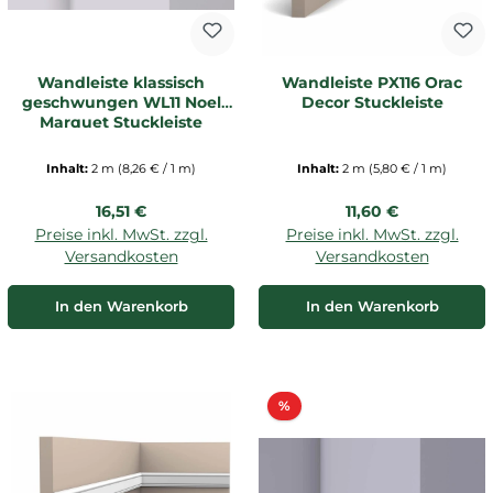
Wandleiste klassisch
Wandleiste PX116 Orac
geschwungen WL11 Noel
Decor Stuckleiste
Marquet Stuckleiste
Inhalt:
2 m
(8,26 € / 1 m)
Inhalt:
2 m
(5,80 € / 1 m)
Regulärer Preis:
Regulärer Preis:
16,51 €
11,60 €
Preise inkl. MwSt. zzgl.
Preise inkl. MwSt. zzgl.
Versandkosten
Versandkosten
In den Warenkorb
In den Warenkorb
Rabatt
%