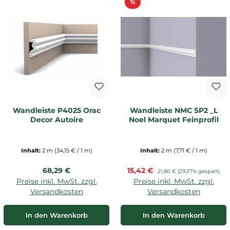
Rabatt
%
Wandleiste P4025 Orac
Wandleiste NMC SP2 _L
Decor Autoire
Noel Marquet Feinprofil
Inhalt:
2 m
(34,15 € / 1 m)
Inhalt:
2 m
(7,71 € / 1 m)
Regulärer Preis:
Verkaufspreis:
68,29 €
15,42 €
Regulärer Preis:
21,80 €
(29.27% gespart)
Preise inkl. MwSt. zzgl.
Preise inkl. MwSt. zzgl.
Versandkosten
Versandkosten
In den Warenkorb
In den Warenkorb