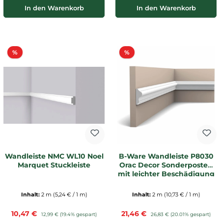
In den Warenkorb
In den Warenkorb
Rabatt
Rabatt
%
%
Wandleiste NMC WL10 Noel
B-Ware Wandleiste P8030
Marquet Stuckleiste
Orac Decor Sonderposten
mit leichter Beschädigung
Inhalt:
2 m
(5,24 € / 1 m)
Inhalt:
2 m
(10,73 € / 1 m)
Verkaufspreis:
Verkaufspreis:
10,47 €
Regulärer Preis:
21,46 €
Regulärer Preis:
12,99 €
(19.4% gespart)
26,83 €
(20.01% gespart)