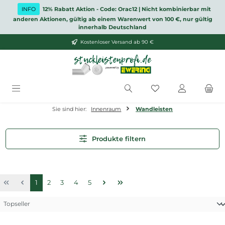
Zum Hauptinhalt springen
INFO
12% Rabatt Aktion - Code: Orac12 | Nicht kombinierbar mit
anderen Aktionen, gültig ab einem Warenwert von 100 €, nur gültig
innerhalb Deutschland
Kostenloser Versand ab 90 €
Du hast 0 Produkt
Sie sind hier:
Innenraum
Wandleisten
Produkte filtern
Seite
Seite
Seite
Seite
Seite
1
2
3
4
5