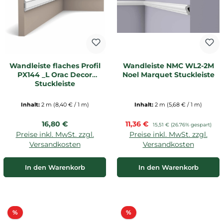
Wandleiste flaches Profil
Wandleiste NMC WL2-2M
PX144 _L Orac Decor
Noel Marquet Stuckleiste
Stuckleiste
Inhalt:
2 m
(8,40 € / 1 m)
Inhalt:
2 m
(5,68 € / 1 m)
Regulärer Preis:
Verkaufspreis:
16,80 €
11,36 €
Regulärer Preis:
15,51 €
(26.76% gespart)
Preise inkl. MwSt. zzgl.
Preise inkl. MwSt. zzgl.
Versandkosten
Versandkosten
In den Warenkorb
In den Warenkorb
Rabatt
Rabatt
%
%