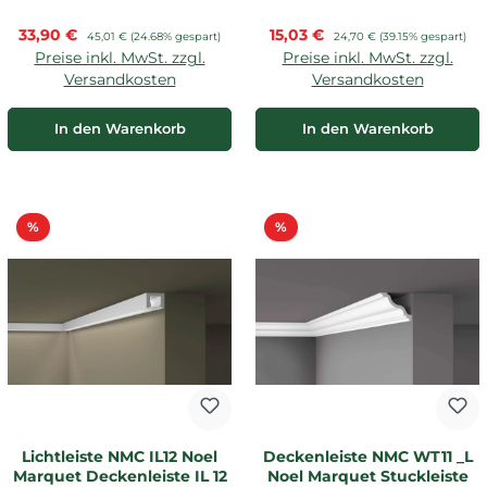
Verkaufspreis:
Verkaufspreis:
33,90 €
Regulärer Preis:
15,03 €
Regulärer Preis:
45,01 €
(24.68% gespart)
24,70 €
(39.15% gespart)
Preise inkl. MwSt. zzgl.
Preise inkl. MwSt. zzgl.
Versandkosten
Versandkosten
In den Warenkorb
In den Warenkorb
Rabatt
Rabatt
%
%
Lichtleiste NMC IL12 Noel
Deckenleiste NMC WT11 _L
Marquet Deckenleiste IL 12
Noel Marquet Stuckleiste