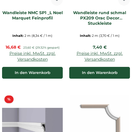
Wandleiste NMC SP1 _L Noel
Wandleiste rund schmal
Marquet Feinprofil
PX209 Orac Decor
Stuckleiste
Inhalt:
2 m
(8,34 € / 1 m)
Inhalt:
2 m
(3,70 € / 1 m)
Verkaufspreis:
Regulärer Preis:
16,68 €
Regulärer Preis:
7,40 €
23,60 €
(29.32% gespart)
Preise inkl. MwSt. zzgl.
Preise inkl. MwSt. zzgl.
Versandkosten
Versandkosten
In den Warenkorb
In den Warenkorb
Rabatt
%