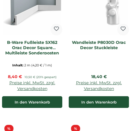
B-Ware Fußleiste SX162
Wandleiste P8030D Orac
Orac Decor Square
Decor Stuckleiste
Multileiste Sonderposten
mit leichten
Beschädigungen
Inhalt:
2 m
(4,20 € / 1 m)
Verkaufspreis:
Regulärer Preis:
8,40 €
Regulärer Preis:
18,40 €
10,50 €
(20% gespart)
Preise inkl. MwSt. zzgl.
Preise inkl. MwSt. zzgl.
Versandkosten
Versandkosten
In den Warenkorb
In den Warenkorb
Rabatt
Rabatt
%
%