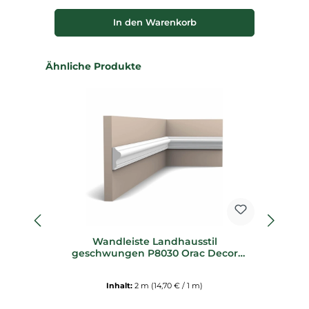
In den Warenkorb
Produktgalerie überspringen
Ähnliche Produkte
Wandleiste Landhausstil
geschwungen P8030 Orac Decor
Stuckleiste
Inhalt:
2 m
(14,70 € / 1 m)