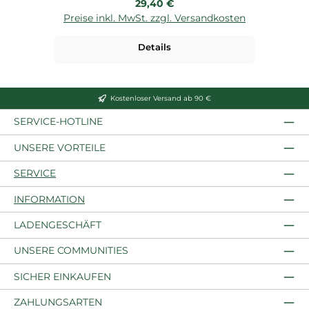
Regulärer Preis:
29,40 €
Preise inkl. MwSt. zzgl. Versandkosten
P
Details
Kostenloser Versand ab 90 €
SERVICE-HOTLINE
UNSERE VORTEILE
SERVICE
INFORMATION
LADENGESCHÄFT
UNSERE COMMUNITIES
SICHER EINKAUFEN
ZAHLUNGSARTEN