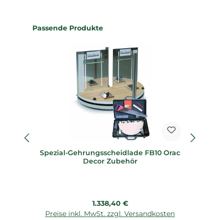
Produktgalerie überspringen
Passende Produkte
Spezial-Gehrungsscheidlade FB10 Orac
Sp
Decor Zubehör
Regulärer Preis:
1.338,40 €
Preise inkl. MwSt. zzgl. Versandkosten
P