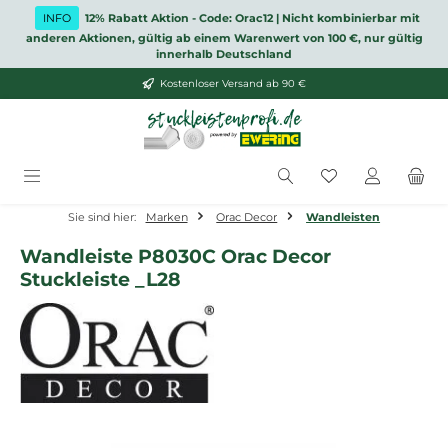
Zum Hauptinhalt springen
INFO
12% Rabatt Aktion - Code: Orac12 | Nicht kombinierbar mit
anderen Aktionen, gültig ab einem Warenwert von 100 €, nur gültig
innerhalb Deutschland
Kostenloser Versand ab 90 €
Du hast 0 Produ
Sie sind hier:
Marken
Orac Decor
Wandleisten
Wandleiste P8030C Orac Decor
Stuckleiste _L28