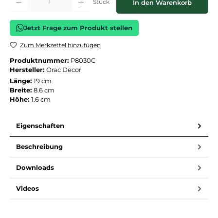
Stück
In den Warenkorb
Jetzt Frage zum Produkt stellen
Zum Merkzettel hinzufügen
Produktnummer:
P8030C
Hersteller:
Orac Decor
Länge:
19 cm
Breite:
8.6 cm
Höhe:
1.6 cm
Eigenschaften
Beschreibung
Downloads
Videos