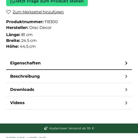
Jetzt Frage zum Produkt stellen
Zum Merkzettel hinzufügen
Produktnummer:
FB300
Hersteller:
Orac Decor
Länge:
81 cm
Breite:
24.5 cm
Höhe:
44.5 cm
Eigenschaften
Beschreibung
Downloads
Videos
Kostenloser Versand ab 90 €