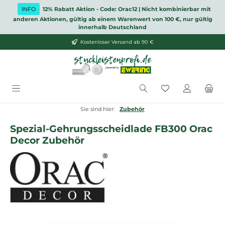
Zum Hauptinhalt springen
INFO
12% Rabatt Aktion - Code: Orac12 | Nicht kombinierbar mit
anderen Aktionen, gültig ab einem Warenwert von 100 €, nur gültig
innerhalb Deutschland
Kostenloser Versand ab 90 €
Du hast 0 Produ
Sie sind hier:
Zubehör
Spezial-Gehrungsscheidlade FB300 Orac
Decor Zubehör