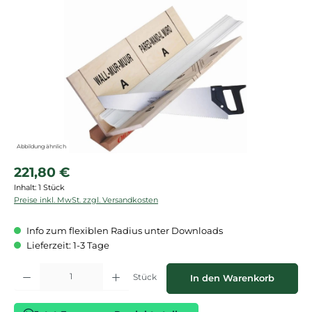
Bildergalerie überspringen
Abbildung ähnlich
Regulärer Preis:
221,80 €
Inhalt:
1 Stück
Preise inkl. MwSt. zzgl. Versandkosten
Info zum flexiblen Radius unter Downloads
Lieferzeit: 1-3 Tage
Produkt Anzahl: Gib den gewünschten Wert ein oder benutze die Schaltflächen
Stück
In den Warenkorb