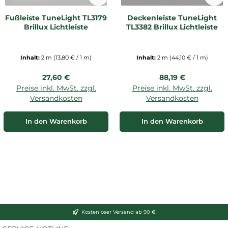
Fußleiste TuneLight TL3179
Deckenleiste TuneLight
Brillux Lichtleiste
TL3382 Brillux Lichtleiste
Inhalt:
2 m
(13,80 € / 1 m)
Inhalt:
2 m
(44,10 € / 1 m)
Regulärer Preis:
Regulärer Preis:
27,60 €
88,19 €
Preise inkl. MwSt. zzgl.
Preise inkl. MwSt. zzgl.
Versandkosten
Versandkosten
In den Warenkorb
In den Warenkorb
Kostenloser Versand ab 90 €