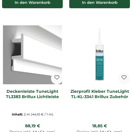
In den Warenkorb
In den Warenkorb
Deckenleiste TuneLight
Zierprofil Kleber TuneLight
TL3383 Brillux Lichtleiste
TL-KL-3341 Brillux Zubehör
Inhalt:
2 m
(44,10 € / 1 m)
Regulärer Preis:
Regulärer Preis:
88,19 €
18,85 €
Preise inkl. MwSt. zzgl.
Preise inkl. MwSt. zzgl.