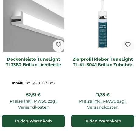
Deckenleiste TuneLight
Zierprofil Kleber TuneLight
TL3380 Brillux Lichtleiste
TL-KL-3041 Brillux Zubehör
Inhalt:
2 m
(26,26 € / 1 m)
Regulärer Preis:
Regulärer Preis:
52,51 €
11,35 €
Preise inkl. MwSt. zzgl.
Preise inkl. MwSt. zzgl.
Versandkosten
Versandkosten
In den Warenkorb
In den Warenkorb