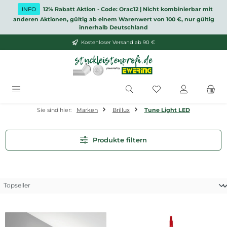
Zum Hauptinhalt springen
INFO
12% Rabatt Aktion - Code: Orac12 | Nicht kombinierbar mit
anderen Aktionen, gültig ab einem Warenwert von 100 €, nur gültig
innerhalb Deutschland
Kostenloser Versand ab 90 €
Du hast 0 Produkt
Sie sind hier:
Marken
Brillux
Tune Light LED
Produkte filtern