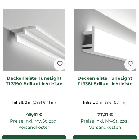
Deckenleiste TuneLight
Deckenleiste TuneLight
TL3390 Brillux Lichtleiste
TL3381 Brillux Lichtleiste
Inhalt:
2 m
(24,81 € / 1 m)
Inhalt:
2 m
(38,61 € / 1 m)
Regulärer Preis:
Regulärer Preis:
49,61 €
77,21 €
Preise inkl. MwSt. zzgl.
Preise inkl. MwSt. zzgl.
Versandkosten
Versandkosten