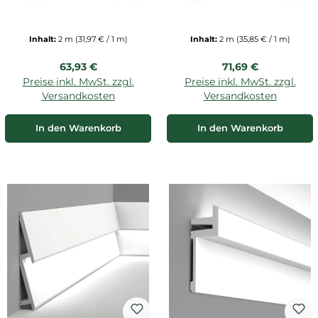
Inhalt:
2 m
(31,97 € / 1 m)
Inhalt:
2 m
(35,85 € / 1 m)
Regulärer Preis:
Regulärer Preis:
63,93 €
71,69 €
Preise inkl. MwSt. zzgl.
Preise inkl. MwSt. zzgl.
Versandkosten
Versandkosten
In den Warenkorb
In den Warenkorb