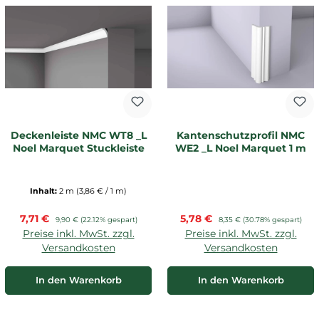
Deckenleiste NMC WT8 _L
Kantenschutzprofil NMC
Noel Marquet Stuckleiste
WE2 _L Noel Marquet 1 m
Inhalt:
2 m
(3,86 € / 1 m)
Verkaufspreis:
Verkaufspreis:
7,71 €
Regulärer Preis:
5,78 €
Regulärer Preis:
9,90 €
(22.12% gespart)
8,35 €
(30.78% gespart)
Preise inkl. MwSt. zzgl.
Preise inkl. MwSt. zzgl.
Versandkosten
Versandkosten
In den Warenkorb
In den Warenkorb