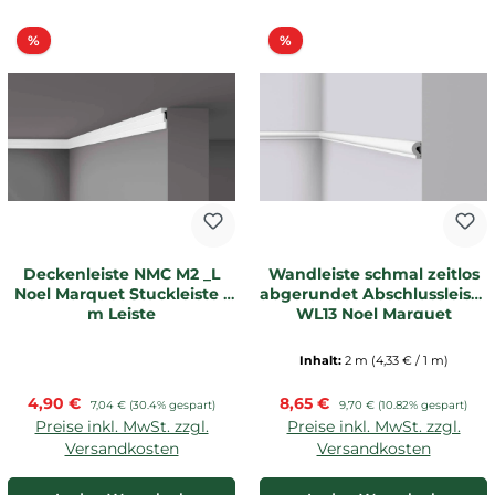
Rabatt
Rabatt
%
%
Deckenleiste NMC M2 _L
Wandleiste schmal zeitlos
Noel Marquet Stuckleiste 1
abgerundet Abschlussleiste
m Leiste
WL13 Noel Marquet
Inhalt:
2 m
(4,33 € / 1 m)
Verkaufspreis:
Verkaufspreis:
4,90 €
Regulärer Preis:
8,65 €
Regulärer Preis:
7,04 €
(30.4% gespart)
9,70 €
(10.82% gespart)
Preise inkl. MwSt. zzgl.
Preise inkl. MwSt. zzgl.
Versandkosten
Versandkosten