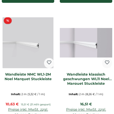
Rabatt
%
Wandleiste NMC WL1-2M
Wandleiste klassisch
Noel Marquet Stuckleiste
geschwungen WL11 Noel
Marquet Stuckleiste
Inhalt:
2 m
(5,32 € / 1 m)
Inhalt:
2 m
(8,26 € / 1 m)
Verkaufspreis:
Regulärer Preis:
10,63 €
Regulärer Preis:
16,51 €
15,51 €
(31.46% gespart)
Preise inkl. MwSt. zzgl.
Preise inkl. MwSt. zzgl.