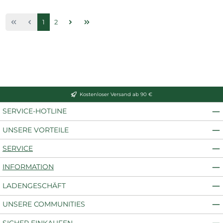
Seite
Seite
1
2
Kostenloser Versand ab 90 €
SERVICE-HOTLINE
UNSERE VORTEILE
SERVICE
INFORMATION
LADENGESCHÄFT
UNSERE COMMUNITIES
SICHER EINKAUFEN