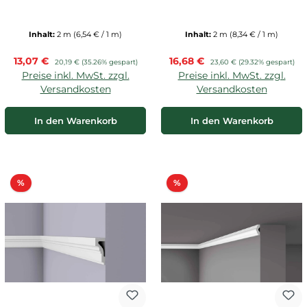
Inhalt:
2 m
(6,54 € / 1 m)
Inhalt:
2 m
(8,34 € / 1 m)
Verkaufspreis:
Verkaufspreis:
13,07 €
Regulärer Preis:
16,68 €
Regulärer Preis:
20,19 €
(35.26% gespart)
23,60 €
(29.32% gespart)
Preise inkl. MwSt. zzgl.
Preise inkl. MwSt. zzgl.
Versandkosten
Versandkosten
In den Warenkorb
In den Warenkorb
Rabatt
Rabatt
%
%