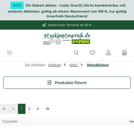
Zum Hauptinhalt springen
INFO
12% Rabatt Aktion - Code: Orac12 | Nicht kombinierbar mit
anderen Aktionen, gültig ab einem Warenwert von 100 €, nur gültig
innerhalb Deutschland
Kostenloser Versand ab 90 €
Du hast 0 Produkt
Sie sind hier:
Marken
NMC
Wandleisten
Produkte filtern
Seite
Seite
1
2