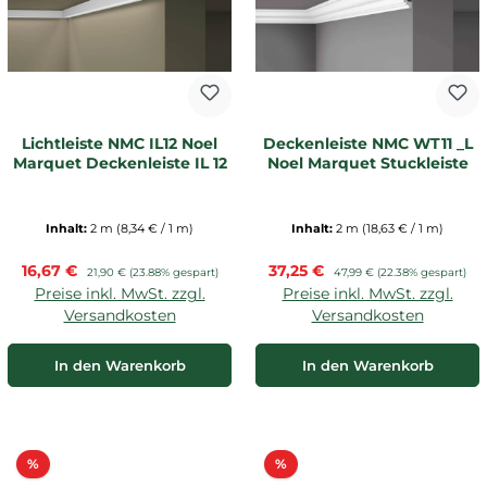
Lichtleiste NMC IL12 Noel
Deckenleiste NMC WT11 _L
Marquet Deckenleiste IL 12
Noel Marquet Stuckleiste
Inhalt:
2 m
(8,34 € / 1 m)
Inhalt:
2 m
(18,63 € / 1 m)
Verkaufspreis:
Verkaufspreis:
16,67 €
Regulärer Preis:
37,25 €
Regulärer Preis:
21,90 €
(23.88% gespart)
47,99 €
(22.38% gespart)
Preise inkl. MwSt. zzgl.
Preise inkl. MwSt. zzgl.
Versandkosten
Versandkosten
In den Warenkorb
In den Warenkorb
Rabatt
Rabatt
%
%