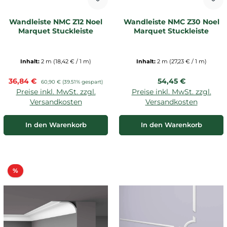
Wandleiste NMC Z12 Noel
Wandleiste NMC Z30 Noel
Marquet Stuckleiste
Marquet Stuckleiste
Inhalt:
2 m
(18,42 € / 1 m)
Inhalt:
2 m
(27,23 € / 1 m)
Verkaufspreis:
Regulärer Preis:
36,84 €
Regulärer Preis:
54,45 €
60,90 €
(39.51% gespart)
Preise inkl. MwSt. zzgl.
Preise inkl. MwSt. zzgl.
Versandkosten
Versandkosten
In den Warenkorb
In den Warenkorb
Rabatt
%