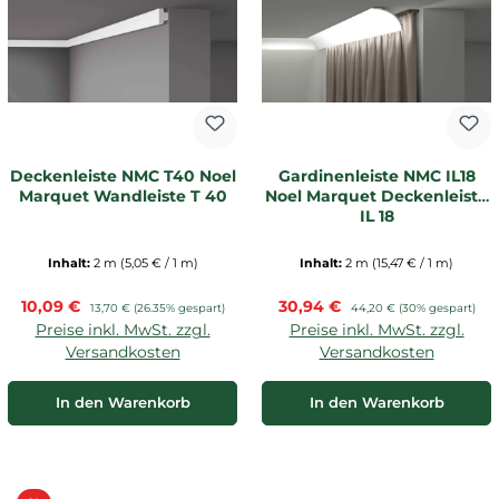
Deckenleiste NMC T40 Noel
Gardinenleiste NMC IL18
Marquet Wandleiste T 40
Noel Marquet Deckenleiste
IL 18
Inhalt:
2 m
(5,05 € / 1 m)
Inhalt:
2 m
(15,47 € / 1 m)
Verkaufspreis:
Verkaufspreis:
10,09 €
Regulärer Preis:
30,94 €
Regulärer Preis:
13,70 €
(26.35% gespart)
44,20 €
(30% gespart)
Preise inkl. MwSt. zzgl.
Preise inkl. MwSt. zzgl.
Versandkosten
Versandkosten
In den Warenkorb
In den Warenkorb