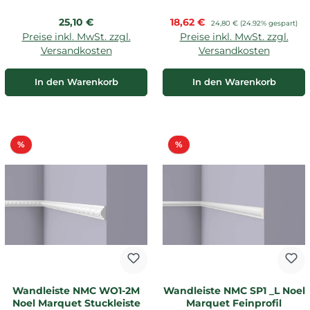
Regulärer Preis:
Verkaufspreis:
25,10 €
18,62 €
Regulärer Preis:
24,80 €
(24.92% gespart)
Preise inkl. MwSt. zzgl.
Preise inkl. MwSt. zzgl.
Versandkosten
Versandkosten
In den Warenkorb
In den Warenkorb
Rabatt
Rabatt
%
%
Wandleiste NMC WO1-2M
Wandleiste NMC SP1 _L Noel
Noel Marquet Stuckleiste
Marquet Feinprofil