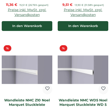
Verkaufspreis:
Verkaufspreis:
11,36 €
Regulärer Preis:
9,51 €
Regulärer Preis:
15,51 €
(26.76% gespart)
13,90 €
(31.58% gespart)
Preise inkl. MwSt. zzgl.
Preise inkl. MwSt. zzgl.
Versandkosten
Versandkosten
In den Warenkorb
In den Warenkorb
Rabatt
Rabatt
%
%
Wandleiste NMC Z10 Noel
Wandleiste NMC WD5 Noel
Marquet Stuckleiste
Marquet Stuckleiste WD 5