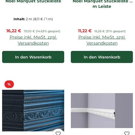
Noel Marquet Stuckleiste
Noel Marquet Stuckleiste 1
m Leiste
Inhalt:
2 m
(8,11 € / 1 m)
Verkaufspreis:
Verkaufspreis:
16,22 €
Regulärer Preis:
11,22 €
Regulärer Preis:
19,00 €
(14.63% gespart)
16,26 €
(31% gespart)
Preise inkl. MwSt. zzgl.
Preise inkl. MwSt. zzgl.
Versandkosten
Versandkosten
In den Warenkorb
In den Warenkorb
Rabatt
%