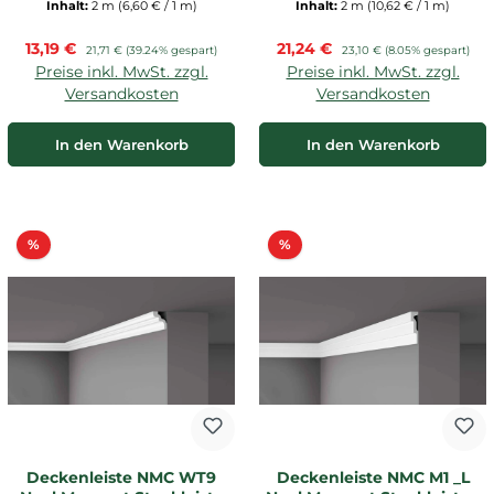
Inhalt:
2 m
(6,60 € / 1 m)
Inhalt:
2 m
(10,62 € / 1 m)
Verkaufspreis:
Verkaufspreis:
13,19 €
Regulärer Preis:
21,24 €
Regulärer Preis:
21,71 €
(39.24% gespart)
23,10 €
(8.05% gespart)
Preise inkl. MwSt. zzgl.
Preise inkl. MwSt. zzgl.
Versandkosten
Versandkosten
In den Warenkorb
In den Warenkorb
Rabatt
Rabatt
%
%
Deckenleiste NMC WT9
Deckenleiste NMC M1 _L