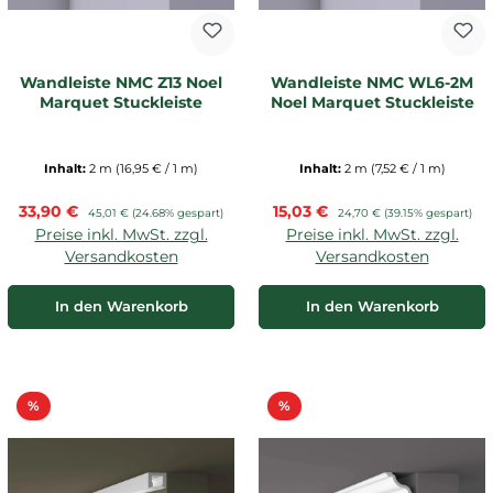
Wandleiste NMC Z13 Noel
Wandleiste NMC WL6-2M
Marquet Stuckleiste
Noel Marquet Stuckleiste
Inhalt:
2 m
(16,95 € / 1 m)
Inhalt:
2 m
(7,52 € / 1 m)
Verkaufspreis:
Verkaufspreis:
33,90 €
Regulärer Preis:
15,03 €
Regulärer Preis:
45,01 €
(24.68% gespart)
24,70 €
(39.15% gespart)
Preise inkl. MwSt. zzgl.
Preise inkl. MwSt. zzgl.
Versandkosten
Versandkosten
In den Warenkorb
In den Warenkorb
Rabatt
Rabatt
%
%