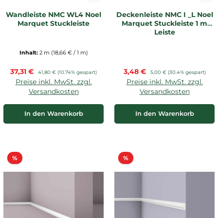
Wandleiste NMC WL4 Noel
Deckenleiste NMC I _L Noel
Marquet Stuckleiste
Marquet Stuckleiste 1 m
Leiste
Inhalt:
2 m
(18,66 € / 1 m)
Verkaufspreis:
Verkaufspreis:
37,31 €
Regulärer Preis:
3,48 €
Regulärer Preis:
41,80 €
(10.74% gespart)
5,00 €
(30.4% gespart)
Preise inkl. MwSt. zzgl.
Preise inkl. MwSt. zzgl.
Versandkosten
Versandkosten
In den Warenkorb
In den Warenkorb
Rabatt
Rabatt
%
%