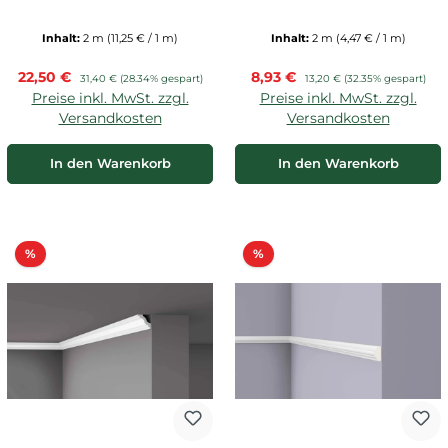
Inhalt:
2 m
(11,25 € / 1 m)
Inhalt:
2 m
(4,47 € / 1 m)
Verkaufspreis:
Verkaufspreis:
22,50 €
Regulärer Preis:
8,93 €
Regulärer Preis:
31,40 €
(28.34% gespart)
13,20 €
(32.35% gespart)
Preise inkl. MwSt. zzgl.
Preise inkl. MwSt. zzgl.
Versandkosten
Versandkosten
In den Warenkorb
In den Warenkorb
Rabatt
Rabatt
%
%