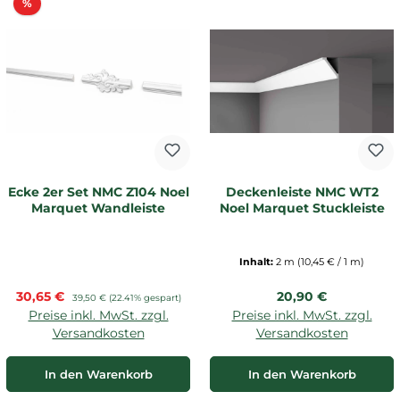
Rabatt
%
Ecke 2er Set NMC Z104 Noel
Deckenleiste NMC WT2
Marquet Wandleiste
Noel Marquet Stuckleiste
Inhalt:
2 m
(10,45 € / 1 m)
Verkaufspreis:
Regulärer Preis:
30,65 €
Regulärer Preis:
20,90 €
39,50 €
(22.41% gespart)
Preise inkl. MwSt. zzgl.
Preise inkl. MwSt. zzgl.
Versandkosten
Versandkosten
In den Warenkorb
In den Warenkorb