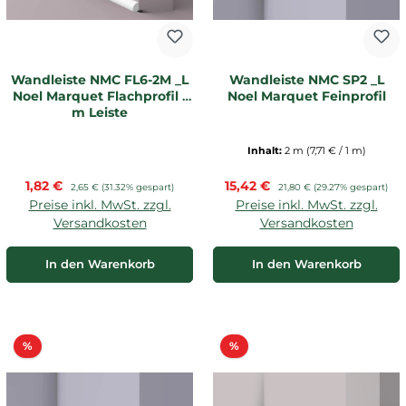
Wandleiste NMC FL6-2M _L
Wandleiste NMC SP2 _L
Noel Marquet Flachprofil 1
Noel Marquet Feinprofil
m Leiste
Inhalt:
2 m
(7,71 € / 1 m)
Verkaufspreis:
Verkaufspreis:
1,82 €
Regulärer Preis:
15,42 €
Regulärer Preis:
2,65 €
(31.32% gespart)
21,80 €
(29.27% gespart)
Preise inkl. MwSt. zzgl.
Preise inkl. MwSt. zzgl.
Versandkosten
Versandkosten
In den Warenkorb
In den Warenkorb
Rabatt
Rabatt
%
%