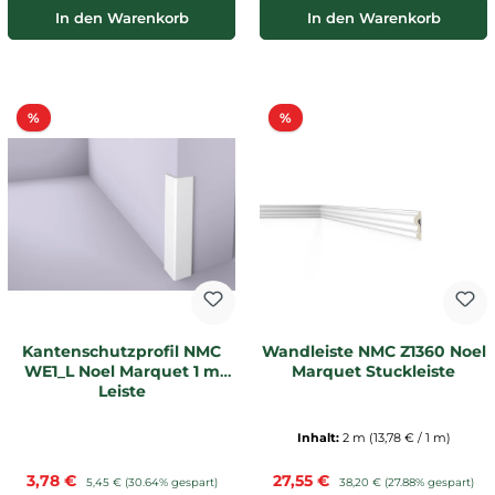
In den Warenkorb
In den Warenkorb
Rabatt
Rabatt
%
%
Kantenschutzprofil NMC
Wandleiste NMC Z1360 Noel
WE1_L Noel Marquet 1 m
Marquet Stuckleiste
Leiste
Inhalt:
2 m
(13,78 € / 1 m)
Verkaufspreis:
Verkaufspreis:
3,78 €
Regulärer Preis:
27,55 €
Regulärer Preis:
5,45 €
(30.64% gespart)
38,20 €
(27.88% gespart)