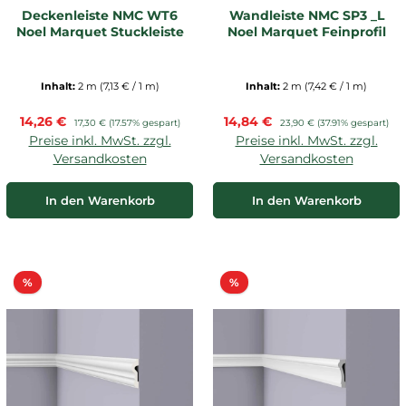
Deckenleiste NMC WT6
Wandleiste NMC SP3 _L
Noel Marquet Stuckleiste
Noel Marquet Feinprofil
Inhalt:
2 m
(7,13 € / 1 m)
Inhalt:
2 m
(7,42 € / 1 m)
Verkaufspreis:
Verkaufspreis:
14,26 €
Regulärer Preis:
14,84 €
Regulärer Preis:
17,30 €
(17.57% gespart)
23,90 €
(37.91% gespart)
Preise inkl. MwSt. zzgl.
Preise inkl. MwSt. zzgl.
Versandkosten
Versandkosten
In den Warenkorb
In den Warenkorb
Rabatt
Rabatt
%
%