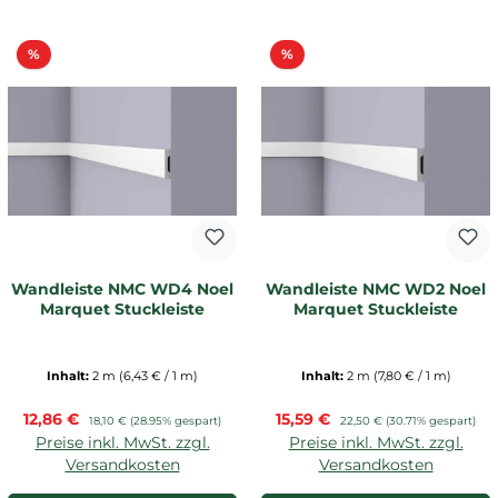
Rabatt
Rabatt
%
%
Wandleiste NMC WD4 Noel
Wandleiste NMC WD2 Noel
Marquet Stuckleiste
Marquet Stuckleiste
Inhalt:
2 m
(6,43 € / 1 m)
Inhalt:
2 m
(7,80 € / 1 m)
Verkaufspreis:
Verkaufspreis:
12,86 €
Regulärer Preis:
15,59 €
Regulärer Preis:
18,10 €
(28.95% gespart)
22,50 €
(30.71% gespart)
Preise inkl. MwSt. zzgl.
Preise inkl. MwSt. zzgl.
Versandkosten
Versandkosten