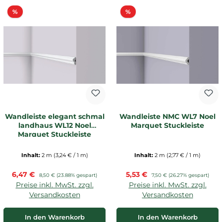
Rabatt
Rabatt
%
%
Wandleiste elegant schmal
Wandleiste NMC WL7 Noel
landhaus WL12 Noel
Marquet Stuckleiste
Marquet Stuckleiste
Inhalt:
2 m
(3,24 € / 1 m)
Inhalt:
2 m
(2,77 € / 1 m)
Verkaufspreis:
Verkaufspreis:
6,47 €
Regulärer Preis:
5,53 €
Regulärer Preis:
8,50 €
(23.88% gespart)
7,50 €
(26.27% gespart)
Preise inkl. MwSt. zzgl.
Preise inkl. MwSt. zzgl.
Versandkosten
Versandkosten
In den Warenkorb
In den Warenkorb