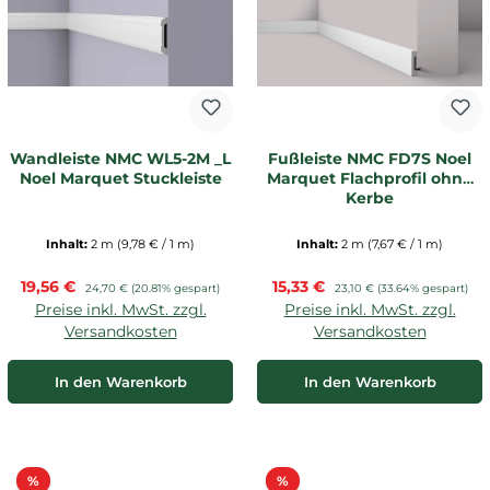
Wandleiste NMC WL5-2M _L
Fußleiste NMC FD7S Noel
Noel Marquet Stuckleiste
Marquet Flachprofil ohne
Kerbe
Inhalt:
2 m
(9,78 € / 1 m)
Inhalt:
2 m
(7,67 € / 1 m)
Verkaufspreis:
Verkaufspreis:
19,56 €
Regulärer Preis:
15,33 €
Regulärer Preis:
24,70 €
(20.81% gespart)
23,10 €
(33.64% gespart)
Preise inkl. MwSt. zzgl.
Preise inkl. MwSt. zzgl.
Versandkosten
Versandkosten
In den Warenkorb
In den Warenkorb
Rabatt
Rabatt
%
%