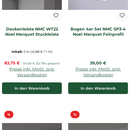
Deckenleiste NMC WT22
Bogen 4er Set NMC SP3-4
Noel Marquet Stuckleiste
Noel Marquet Feinprofil
Inhalt:
2 m
(41,88 € / 1 m)
Verkaufspreis:
Regulärer Preis:
83,75 €
Regulärer Preis:
39,00 €
124,60 €
(32.78% gespart)
Preise inkl. MwSt. zzgl.
Preise inkl. MwSt. zzgl.
Versandkosten
Versandkosten
In den Warenkorb
In den Warenkorb
Rabatt
Rabatt
%
%