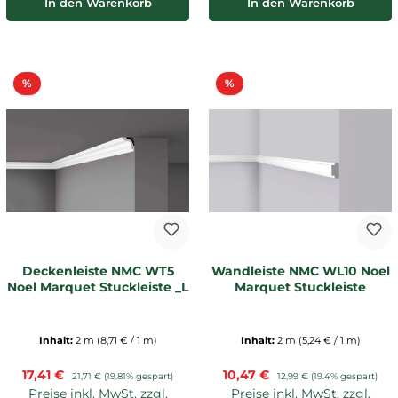
In den Warenkorb
In den Warenkorb
Rabatt
Rabatt
%
%
Deckenleiste NMC WT5
Wandleiste NMC WL10 Noel
Noel Marquet Stuckleiste _L
Marquet Stuckleiste
Inhalt:
2 m
(8,71 € / 1 m)
Inhalt:
2 m
(5,24 € / 1 m)
Verkaufspreis:
Verkaufspreis:
17,41 €
Regulärer Preis:
10,47 €
Regulärer Preis:
21,71 €
(19.81% gespart)
12,99 €
(19.4% gespart)
Preise inkl. MwSt. zzgl.
Preise inkl. MwSt. zzgl.