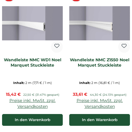
Wandleiste NMC WD1 Noel
Wandleiste NMC Z1550 Noel
Marquet Stuckleiste
Marquet Stuckleiste
Inhalt:
2 m
(7,71 € / 1 m)
Inhalt:
2 m
(16,81 € / 1 m)
Verkaufspreis:
Verkaufspreis:
15,42 €
Regulärer Preis:
33,61 €
Regulärer Preis:
22,50 €
(31.47% gespart)
44,30 €
(24.13% gespart)
Preise inkl. MwSt. zzgl.
Preise inkl. MwSt. zzgl.
Versandkosten
Versandkosten
In den Warenkorb
In den Warenkorb