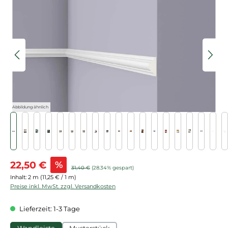
Bildergalerie überspringen
Abbildung ähnlich
Verkaufspreis:
22,50 €
%
Regulärer Preis:
31,40 €
(28.34% gespart)
Inhalt:
2 m
(11,25 € / 1 m)
Preise inkl. MwSt. zzgl. Versandkosten
Lieferzeit: 1-3 Tage