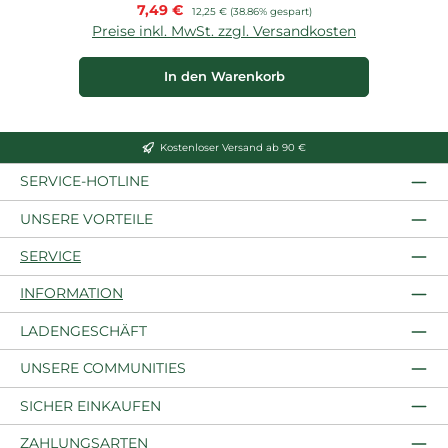
Verkaufspreis:
7,49 €
Regulärer Preis:
12,25 €
(38.86% gespart)
Preise inkl. MwSt. zzgl. Versandkosten
P
In den Warenkorb
Kostenloser Versand ab 90 €
SERVICE-HOTLINE
UNSERE VORTEILE
SERVICE
INFORMATION
LADENGESCHÄFT
UNSERE COMMUNITIES
SICHER EINKAUFEN
ZAHLUNGSARTEN