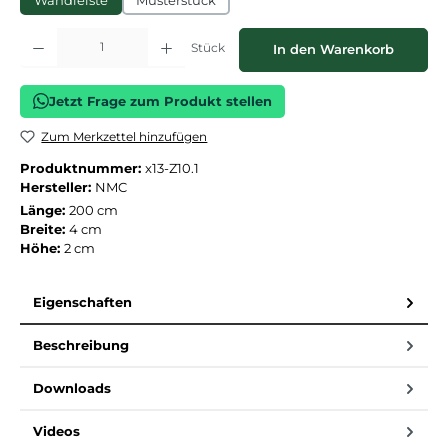
Wandleiste
Musterstück
Produkt Anzahl: Gib den gewünschten Wert ein oder benutze die Schaltflächen
Stück
In den Warenkorb
Jetzt Frage zum Produkt stellen
Zum Merkzettel hinzufügen
Produktnummer:
x13-Z10.1
Hersteller:
NMC
Länge:
200 cm
Breite:
4 cm
Höhe:
2 cm
Eigenschaften
Beschreibung
Downloads
Videos