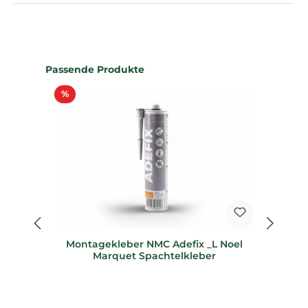
Produktgalerie überspringen
Passende Produkte
Rabatt
%
%
Montagekleber NMC Adefix _L Noel
E
Marquet Spachtelkleber