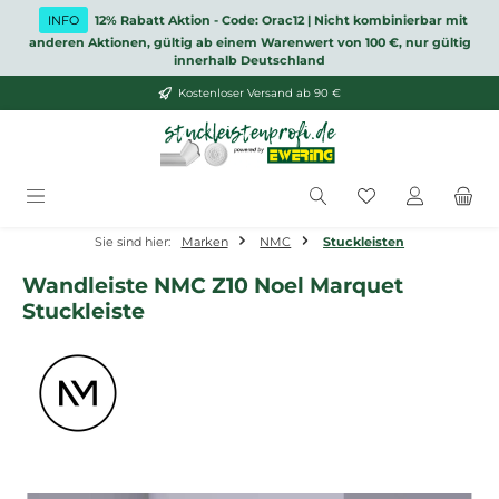
Zum Hauptinhalt springen
INFO
12% Rabatt Aktion - Code: Orac12 | Nicht kombinierbar mit
anderen Aktionen, gültig ab einem Warenwert von 100 €, nur gültig
innerhalb Deutschland
Kostenloser Versand ab 90 €
Du hast 0 Produ
Sie sind hier:
Marken
NMC
Stuckleisten
Wandleiste NMC Z10 Noel Marquet
Stuckleiste