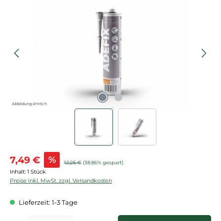
Bildergalerie überspringen
Abbildung ähnlich
Verkaufspreis:
7,49 €
%
Regulärer Preis:
12,25 €
(38.86% gespart)
Inhalt:
1 Stück
Preise inkl. MwSt. zzgl. Versandkosten
Lieferzeit: 1-3 Tage
Produkt Anzahl: Gib den gewünschten Wert ein oder benutze die Schaltflächen