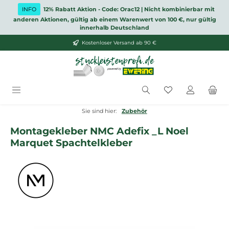
Zum Hauptinhalt springen
INFO
12% Rabatt Aktion - Code: Orac12 | Nicht kombinierbar mit
anderen Aktionen, gültig ab einem Warenwert von 100 €, nur gültig
innerhalb Deutschland
Kostenloser Versand ab 90 €
Du hast 0 Produ
Sie sind hier:
Zubehör
Montagekleber NMC Adefix _L Noel
Marquet Spachtelkleber