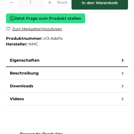
Stück
In den Warenkorb
Jetzt Frage zum Produkt stellen
Zum Merkzettel hinzufügen
Produktnummer:
x13-Adefix
Hersteller:
NMC
Eigenschaften
Beschreibung
Downloads
Videos
Produktgalerie überspringen
Passende Produkte