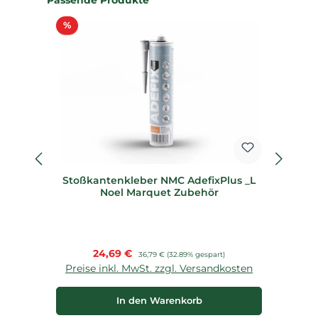
Rabatt
%
Stoßkantenkleber NMC AdefixPlus _L
S
Noel Marquet Zubehör
Verkaufspreis:
24,69 €
Regulärer Preis:
36,79 €
(32.89% gespart)
Preise inkl. MwSt. zzgl. Versandkosten
P
In den Warenkorb