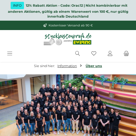
Zum Hauptinhalt springen
INFO
12% Rabatt Aktion - Code: Orac12 | Nicht kombinierbar mit
anderen Aktionen, gültig ab einem Warenwert von 100 €, nur gültig
innerhalb Deutschland
Kostenloser Versand ab 90 €
Du hast 0 Produkt
Sie sind hier:
Information
Über uns