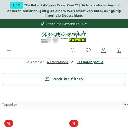
Zum Hauptinhalt springen
INFO
12% Rabatt Aktion - Code: Orac12 | Nicht kombinierbar mit
anderen Aktionen, gültig ab einem Warenwert von 100 €, nur gültig
innerhalb Deutschland
Kostenloser Versand ab 90 €
Du hast 0 Produkt
Sie sind hier:
Außenfassade
Fassadenprofile
Produkte filtern
Rabatt
Rabatt
%
%