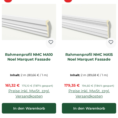
Rahmenprofil NMC MA10
Rahmenprofil NMC MA15
Noel Marquet Fassade
Noel Marquet Fassade
Inhalt:
2 m
(80,66 € / 1 m)
Inhalt:
2 m
(89,68 € / 1 m)
Verkaufspreis:
Verkaufspreis:
161,32 €
Regulärer Preis:
179,35 €
Regulärer Preis:
175,10 €
(7.87% gespart)
194,60 €
(7.84% gespart)
Preise inkl. MwSt. zzgl.
Preise inkl. MwSt. zzgl.
Versandkosten
Versandkosten
In den Warenkorb
In den Warenkorb