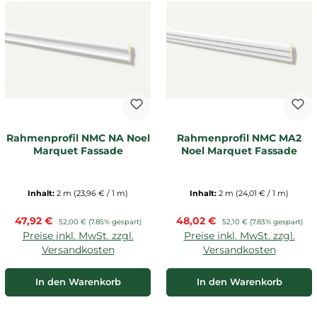
Rahmenprofil NMC NA Noel
Rahmenprofil NMC MA2
Marquet Fassade
Noel Marquet Fassade
Inhalt:
2 m
(23,96 € / 1 m)
Inhalt:
2 m
(24,01 € / 1 m)
Verkaufspreis:
Verkaufspreis:
47,92 €
Regulärer Preis:
48,02 €
Regulärer Preis:
52,00 €
(7.85% gespart)
52,10 €
(7.83% gespart)
Preise inkl. MwSt. zzgl.
Preise inkl. MwSt. zzgl.
Versandkosten
Versandkosten
In den Warenkorb
In den Warenkorb