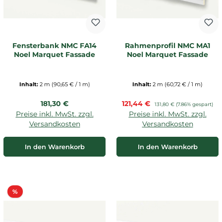
Fensterbank NMC FA14
Rahmenprofil NMC MA1
Noel Marquet Fassade
Noel Marquet Fassade
Inhalt:
2 m
(90,65 € / 1 m)
Inhalt:
2 m
(60,72 € / 1 m)
Regulärer Preis:
Verkaufspreis:
181,30 €
121,44 €
Regulärer Preis:
131,80 €
(7.86% gespart)
Preise inkl. MwSt. zzgl.
Preise inkl. MwSt. zzgl.
Versandkosten
Versandkosten
In den Warenkorb
In den Warenkorb
Rabatt
%