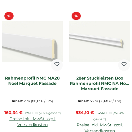
Rabatt
Rabatt
%
%
Rahmenprofil NMC MA20
28er Stuckleisten Box
Noel Marquet Fassade
Rahmenprofil NMC NA Noel
Marquet Fassade
Inhalt:
2 m
(80,17 € / 1 m)
Inhalt:
56 m
(16,68 € / 1 m)
Verkaufspreis:
Verkaufspreis:
160,34 €
Regulärer Preis:
934,10 €
Regulärer Preis:
174,00 €
(7.85% gespart)
1.456,00 €
(35.84%
Preise inkl. MwSt. zzgl.
gespart)
Versandkosten
Preise inkl. MwSt. zzgl.
Versandkosten