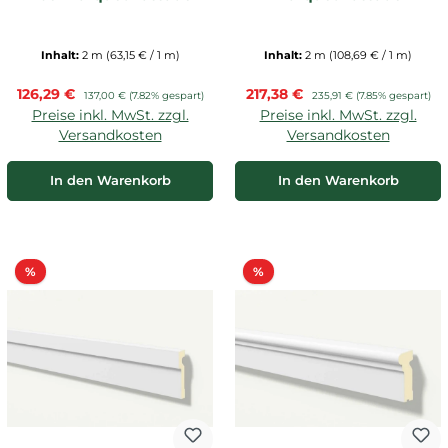
Inhalt:
2 m
(63,15 € / 1 m)
Inhalt:
2 m
(108,69 € / 1 m)
Verkaufspreis:
Verkaufspreis:
126,29 €
Regulärer Preis:
217,38 €
Regulärer Preis:
137,00 €
(7.82% gespart)
235,91 €
(7.85% gespart)
Preise inkl. MwSt. zzgl.
Preise inkl. MwSt. zzgl.
Versandkosten
Versandkosten
In den Warenkorb
In den Warenkorb
Rabatt
Rabatt
%
%