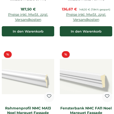
Regulärer Preis:
Verkaufspreis:
187,50 €
136,67 €
Regulärer Preis:
148,30 €
(7.84% gespart)
Preise inkl. MwSt. zzgl.
Preise inkl. MwSt. zzgl.
Versandkosten
Versandkosten
In den Warenkorb
In den Warenkorb
Rabatt
Rabatt
%
%
Rahmenprofil NMC MA13
Fensterbank NMC FA11 Noel
Noel Marquet Fassade
Marquet Fassade