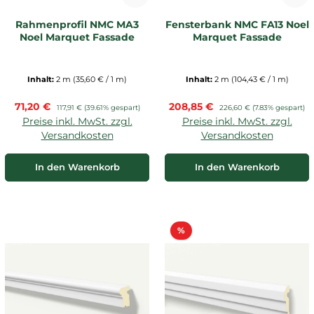
Rahmenprofil NMC MA3
Fensterbank NMC FA13 Noel
Noel Marquet Fassade
Marquet Fassade
Inhalt:
2 m
(35,60 € / 1 m)
Inhalt:
2 m
(104,43 € / 1 m)
Verkaufspreis:
Verkaufspreis:
71,20 €
Regulärer Preis:
208,85 €
Regulärer Preis:
117,91 €
(39.61% gespart)
226,60 €
(7.83% gespart)
Preise inkl. MwSt. zzgl.
Preise inkl. MwSt. zzgl.
Versandkosten
Versandkosten
In den Warenkorb
In den Warenkorb
Rabatt
%