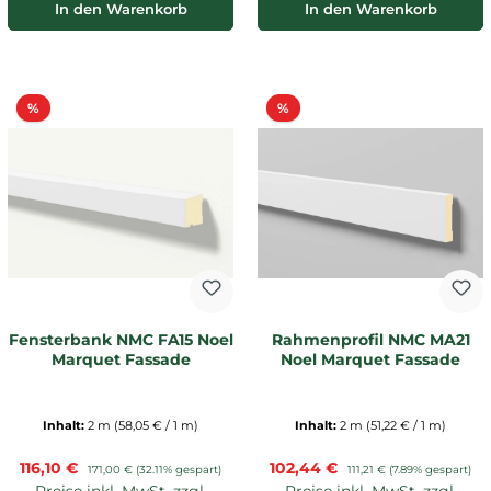
In den Warenkorb
In den Warenkorb
Rabatt
Rabatt
%
%
Fensterbank NMC FA15 Noel
Rahmenprofil NMC MA21
Marquet Fassade
Noel Marquet Fassade
Inhalt:
2 m
(58,05 € / 1 m)
Inhalt:
2 m
(51,22 € / 1 m)
Verkaufspreis:
Verkaufspreis:
116,10 €
Regulärer Preis:
102,44 €
Regulärer Preis:
171,00 €
(32.11% gespart)
111,21 €
(7.89% gespart)
Preise inkl. MwSt. zzgl.
Preise inkl. MwSt. zzgl.