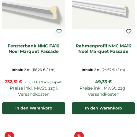
Fensterbank NMC FA10
Rahmenprofil NMC MA16
Noel Marquet Fassade
Noel Marquet Fassade
Inhalt:
2 m
(116,26 € / 1 m)
Inhalt:
2 m
(24,67 € / 1 m)
Verkaufspreis:
Regulärer Preis:
232,51 €
Regulärer Preis:
49,33 €
252,30 €
(7.84% gespart)
Preise inkl. MwSt. zzgl.
Preise inkl. MwSt. zzgl.
Versandkosten
Versandkosten
In den Warenkorb
In den Warenkorb
Rabatt
Rabatt
%
%