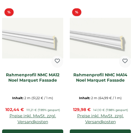
Rabatt
Rabatt
%
%
Rahmenprofil NMC MA12
Rahmenprofil NMC MA14
Noel Marquet Fassade
Noel Marquet Fassade
Inhalt:
2 m
(51,22 € / 1 m)
Inhalt:
2 m
(64,99 € / 1 m)
Verkaufspreis:
Verkaufspreis:
102,44 €
Regulärer Preis:
129,98 €
Regulärer Preis:
111,21 €
(7.89% gespart)
141,10 €
(7.88% gespart)
Preise inkl. MwSt. zzgl.
Preise inkl. MwSt. zzgl.
Versandkosten
Versandkosten