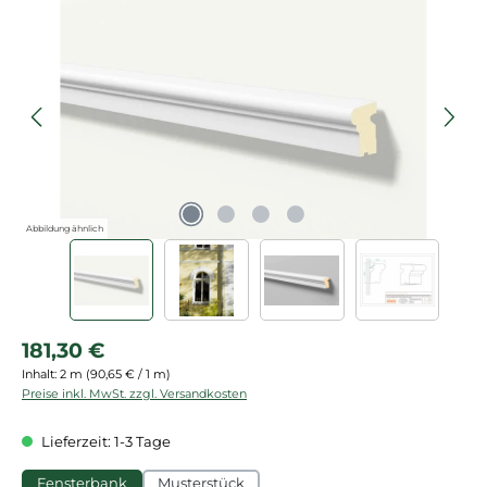
Bildergalerie überspringen
Abbildung ähnlich
Regulärer Preis:
181,30 €
Inhalt:
2 m
(90,65 € / 1 m)
Preise inkl. MwSt. zzgl. Versandkosten
Lieferzeit: 1-3 Tage
Fensterbank
Musterstück