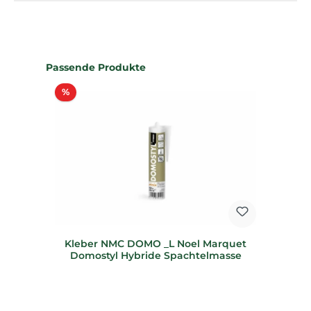
Produktgalerie überspringen
Passende Produkte
Rabatt
%
Kleber NMC DOMO _L Noel Marquet
Domostyl Hybride Spachtelmasse