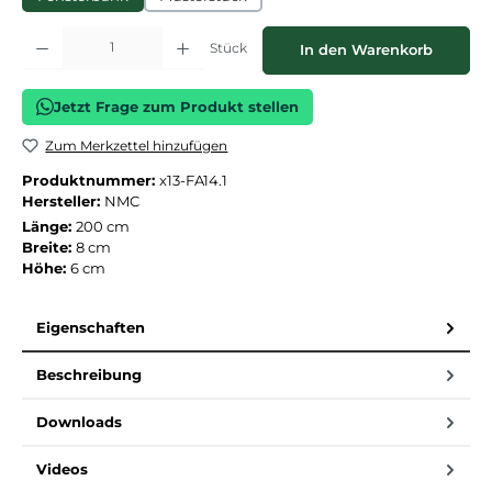
Produkt Anzahl: Gib den gewünschten Wert ein oder benutze die Schaltflächen
Stück
In den Warenkorb
Jetzt Frage zum Produkt stellen
Zum Merkzettel hinzufügen
Produktnummer:
x13-FA14.1
Hersteller:
NMC
Länge:
200 cm
Breite:
8 cm
Höhe:
6 cm
Eigenschaften
Beschreibung
Downloads
Videos