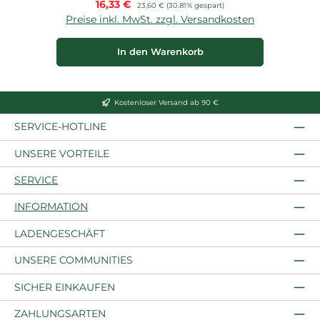
Verkaufspreis:
16,33 €
Regulärer Preis:
23,60 €
(30.81% gespart)
Preise inkl. MwSt. zzgl. Versandkosten
In den Warenkorb
Kostenloser Versand ab 90 €
SERVICE-HOTLINE
UNSERE VORTEILE
SERVICE
INFORMATION
LADENGESCHÄFT
UNSERE COMMUNITIES
SICHER EINKAUFEN
ZAHLUNGSARTEN