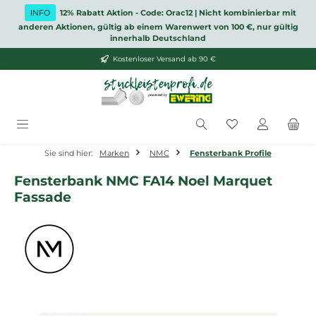
Zum Hauptinhalt springen
INFO
12% Rabatt Aktion - Code: Orac12 | Nicht kombinierbar mit
anderen Aktionen, gültig ab einem Warenwert von 100 €, nur gültig
innerhalb Deutschland
Kostenloser Versand ab 90 €
Du hast 0 Produ
Sie sind hier:
Marken
NMC
Fensterbank Profile
Fensterbank NMC FA14 Noel Marquet
Fassade