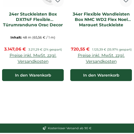
24er Stuckleisten Box
34er Flexible Wandleisten
DX174F Flexible
Box NMC WD2 Flex Noel
Türumrandung Orac Decor
Marquet Stuckleiste
Stuckleiste
Inhalt:
48 m
(65,56 € / 1 m)
Verkaufspreis:
Verkaufspreis:
3.147,06 €
Regulärer Preis:
720,55 €
Regulärer Preis:
3.211,29 €
(2% gespart)
1.125,39 €
(35.97% gespart)
Preise inkl. MwSt. zzgl.
Preise inkl. MwSt. zzgl.
Versandkosten
Versandkosten
In den Warenkorb
In den Warenkorb
Kostenloser Versand ab 90 €