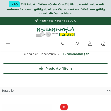
Zum Hauptinhalt springen
INFO
12% Rabatt Aktion - Code: Orac12 | Nicht kombinierbar mit
anderen Aktionen, gültig ab einem Warenwert von 100 €, nur gültig
innerhalb Deutschland
Kostenloser Versand ab 90 €
Du hast 0 Produkt
Sie sind hier:
Innenraum
Türumrandungen
Produkte filtern
Rabatt
%