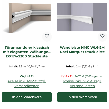
Türumrandung klassisch
Wandleiste NMC WL6-2M
mit eleganten Wölbungen
Noel Marquet Stuckleiste
DX174-2300 Stuckleiste
Inhalt:
2.3 m
(10,70 € / 1 m)
Inhalt:
2 m
(7,52 € / 1 m)
Regulärer Preis:
Verkaufspreis:
24,60 €
15,03 €
Regulärer Preis:
24,70 €
(39.15% gespart)
Preise inkl. MwSt. zzgl.
Preise inkl. MwSt. zzgl.
Versandkosten
Versandkosten
In den Warenkorb
In den Warenkorb