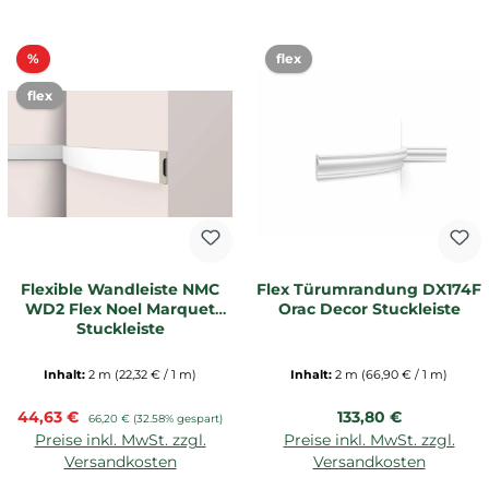
Rabatt
%
flex
flex
Flexible Wandleiste NMC
Flex Türumrandung DX174F
WD2 Flex Noel Marquet
Orac Decor Stuckleiste
Stuckleiste
Inhalt:
2 m
(22,32 € / 1 m)
Inhalt:
2 m
(66,90 € / 1 m)
Verkaufspreis:
Regulärer Preis:
44,63 €
Regulärer Preis:
133,80 €
66,20 €
(32.58% gespart)
Preise inkl. MwSt. zzgl.
Preise inkl. MwSt. zzgl.
Versandkosten
Versandkosten