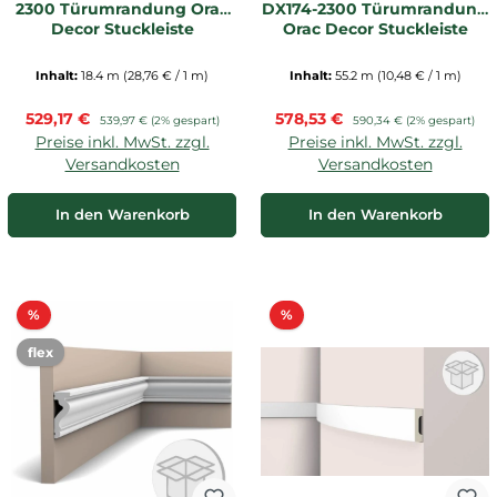
2300 Türumrandung Orac
DX174-2300 Türumrandung
Decor Stuckleiste
Orac Decor Stuckleiste
Inhalt:
18.4 m
(28,76 € / 1 m)
Inhalt:
55.2 m
(10,48 € / 1 m)
Verkaufspreis:
Verkaufspreis:
529,17 €
Regulärer Preis:
578,53 €
Regulärer Preis:
539,97 €
(2% gespart)
590,34 €
(2% gespart)
Preise inkl. MwSt. zzgl.
Preise inkl. MwSt. zzgl.
Versandkosten
Versandkosten
In den Warenkorb
In den Warenkorb
Rabatt
Rabatt
%
%
flex