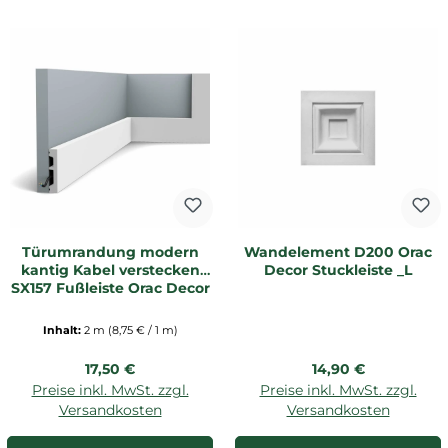
Türumrandung modern
Wandelement D200 Orac
kantig Kabel verstecken
Decor Stuckleiste _L
SX157 Fußleiste Orac Decor
Inhalt:
2 m
(8,75 € / 1 m)
Regulärer Preis:
Regulärer Preis:
17,50 €
14,90 €
Preise inkl. MwSt. zzgl.
Preise inkl. MwSt. zzgl.
Versandkosten
Versandkosten