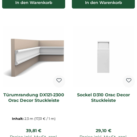
In den Warenkorb
In den Warenkorb
Türumrandung DX121-2300
Sockel D310 Orac Decor
Orac Decor Stuckleiste
Stuckleiste
Inhalt:
2.3 m
(17,31 € / 1 m)
Regulärer Preis:
Regulärer Preis:
39,81 €
29,10 €
Preise inkl. MwSt. zzgl.
Preise inkl. MwSt. zzgl.