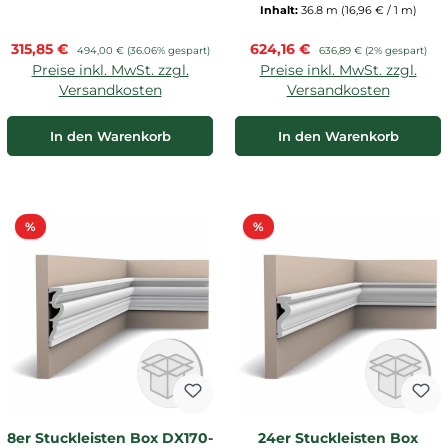
Inhalt:
36.8 m
(16,96 € / 1 m)
Verkaufspreis:
Verkaufspreis:
315,85 €
Regulärer Preis:
624,16 €
Regulärer Preis:
494,00 €
(36.06% gespart)
636,89 €
(2% gespart)
Preise inkl. MwSt. zzgl.
Preise inkl. MwSt. zzgl.
Versandkosten
Versandkosten
In den Warenkorb
In den Warenkorb
Rabatt
Rabatt
%
%
8er Stuckleisten Box DX170-
24er Stuckleisten Box