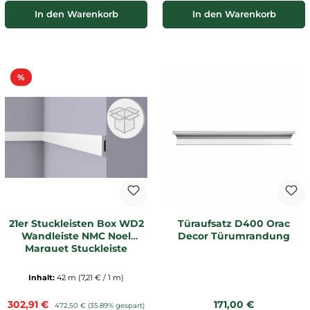
In den Warenkorb
In den Warenkorb
Rabatt
%
21er Stuckleisten Box WD2
Türaufsatz D400 Orac
Wandleiste NMC Noel
Decor Türumrandung
Marquet Stuckleiste
Inhalt:
42 m
(7,21 € / 1 m)
Verkaufspreis:
Regulärer Preis:
302,91 €
Regulärer Preis:
171,00 €
472,50 €
(35.89% gespart)