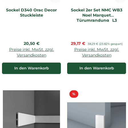
Sockel D340 Orac Decor
Sockel 2er Set NMC WB3
Stuckleiste
Noel Marquet
Türumrandung _L3
Regulärer Preis:
Verkaufspreis:
20,50 €
29,17 €
Regulärer Preis:
38,29 €
(23.82% gespart)
Preise inkl. MwSt. zzgl.
Preise inkl. MwSt. zzgl.
Versandkosten
Versandkosten
In den Warenkorb
In den Warenkorb
Rabatt
%