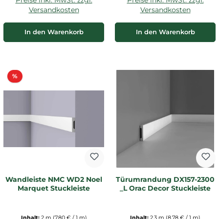
Versandkosten
Versandkosten
In den Warenkorb
In den Warenkorb
Rabatt
%
Wandleiste NMC WD2 Noel
Türumrandung DX157-2300
Marquet Stuckleiste
_L Orac Decor Stuckleiste
Inhalt:
2 m
(7,80 € / 1 m)
Inhalt:
2.3 m
(8,78 € / 1 m)