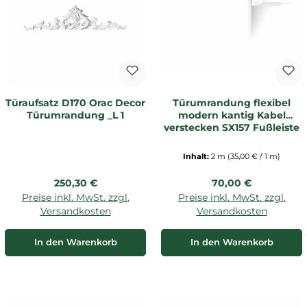
Türaufsatz D170 Orac Decor
Türumrandung flexibel
Türumrandung _L 1
modern kantig Kabel
verstecken SX157 Fußleiste
Inhalt:
2 m
(35,00 € / 1 m)
Regulärer Preis:
Regulärer Preis:
250,30 €
70,00 €
Preise inkl. MwSt. zzgl.
Preise inkl. MwSt. zzgl.
Versandkosten
Versandkosten
In den Warenkorb
In den Warenkorb