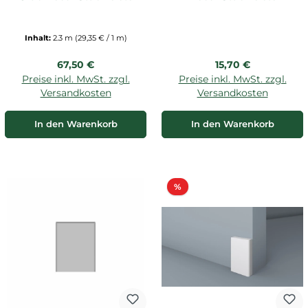
Inhalt:
2.3 m
(29,35 € / 1 m)
Regulärer Preis:
Regulärer Preis:
67,50 €
15,70 €
Preise inkl. MwSt. zzgl.
Preise inkl. MwSt. zzgl.
Versandkosten
Versandkosten
In den Warenkorb
In den Warenkorb
Rabatt
%