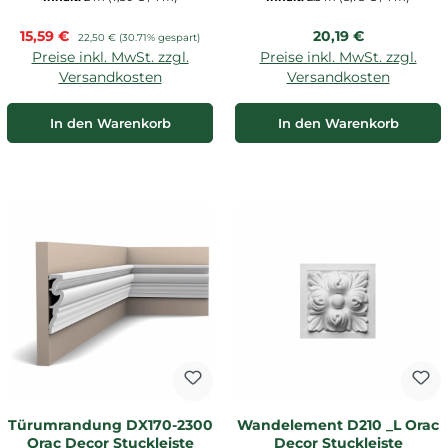
Verkaufspreis:
Regulärer Preis:
15,59 €
Regulärer Preis:
20,19 €
22,50 €
(30.71% gespart)
Preise inkl. MwSt. zzgl.
Preise inkl. MwSt. zzgl.
Versandkosten
Versandkosten
In den Warenkorb
In den Warenkorb
Türumrandung DX170-2300
Wandelement D210 _L Orac
Orac Decor Stuckleiste
Decor Stuckleiste