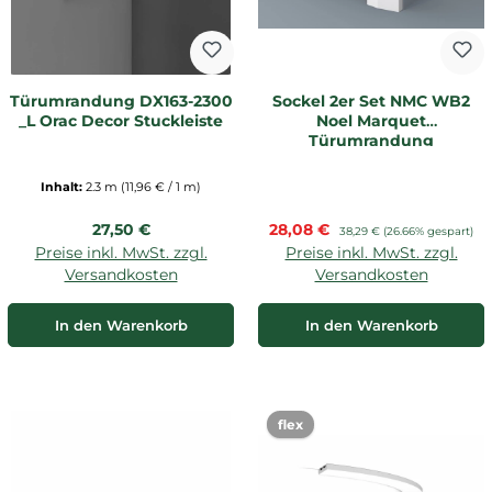
Türumrandung DX163-2300
Sockel 2er Set NMC WB2
_L Orac Decor Stuckleiste
Noel Marquet
Türumrandung
Inhalt:
2.3 m
(11,96 € / 1 m)
Regulärer Preis:
Verkaufspreis:
27,50 €
28,08 €
Regulärer Preis:
38,29 €
(26.66% gespart)
Preise inkl. MwSt. zzgl.
Preise inkl. MwSt. zzgl.
Versandkosten
Versandkosten
In den Warenkorb
In den Warenkorb
flex