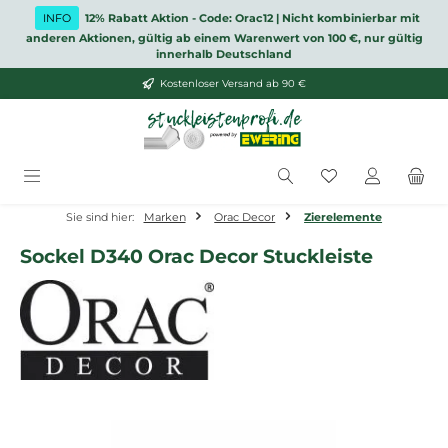
Zum Hauptinhalt springen
INFO
12% Rabatt Aktion - Code: Orac12 | Nicht kombinierbar mit
anderen Aktionen, gültig ab einem Warenwert von 100 €, nur gültig
innerhalb Deutschland
Kostenloser Versand ab 90 €
Du hast 0 Produ
Sie sind hier:
Marken
Orac Decor
Zierelemente
Sockel D340 Orac Decor Stuckleiste
Bildergalerie überspringen