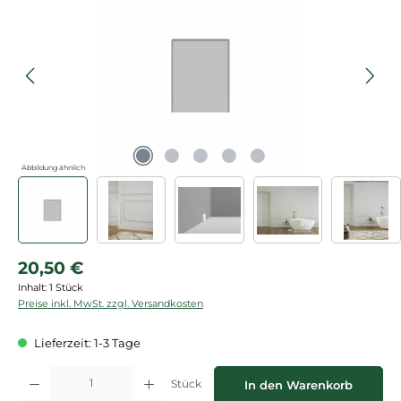
Abbildung ähnlich
Regulärer Preis:
20,50 €
Inhalt:
1 Stück
Preise inkl. MwSt. zzgl. Versandkosten
Lieferzeit: 1-3 Tage
Produkt Anzahl: Gib den gewünschten Wert ein oder benutze die Schaltflächen
Stück
In den Warenkorb