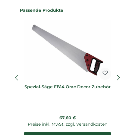
Produktgalerie überspringen
Passende Produkte
Spezial-Säge FB14 Orac Decor Zubehör
Regulärer Preis:
67,60 €
Preise inkl. MwSt. zzgl. Versandkosten
P