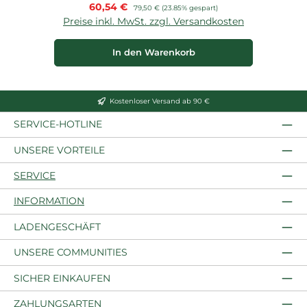
Verkaufspreis:
60,54 €
Regulärer Preis:
79,50 €
(23.85% gespart)
Preise inkl. MwSt. zzgl. Versandkosten
P
In den Warenkorb
Kostenloser Versand ab 90 €
SERVICE-HOTLINE
UNSERE VORTEILE
SERVICE
INFORMATION
LADENGESCHÄFT
UNSERE COMMUNITIES
SICHER EINKAUFEN
ZAHLUNGSARTEN