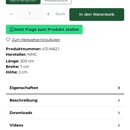
Rahmenprofil
Musterstück
Produkt Anzahl: Gib den gewünschten Wert ein oder benutze die Schaltflächen
Stück
In den Warenkorb
Jetzt Frage zum Produkt stellen
Zum Merkzettel hinzufügen
Produktnummer:
x13-MA2.1
Hersteller:
NMC
Länge:
200 cm
Breite:
7 cm
Höhe:
2 cm
Eigenschaften
Beschreibung
Downloads
Videos