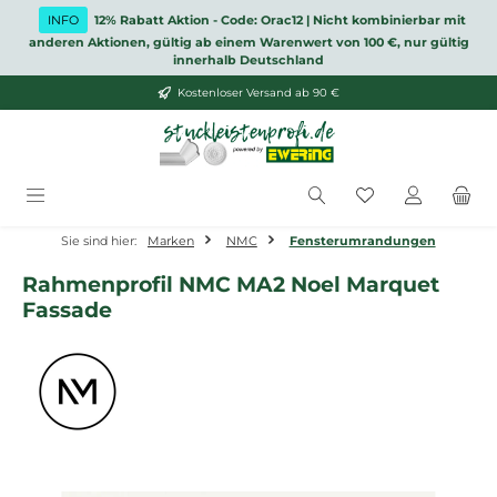
Zum Hauptinhalt springen
INFO
12% Rabatt Aktion - Code: Orac12 | Nicht kombinierbar mit
anderen Aktionen, gültig ab einem Warenwert von 100 €, nur gültig
innerhalb Deutschland
Kostenloser Versand ab 90 €
Du hast 0 Produ
Sie sind hier:
Marken
NMC
Fensterumrandungen
Rahmenprofil NMC MA2 Noel Marquet
Fassade