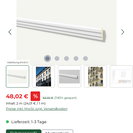
Bildergalerie überspringen
Abbildung ähnlich
Verkaufspreis:
48,02 €
%
Regulärer Preis:
52,10 €
(7.83% gespart)
Inhalt:
2 m
(24,01 € / 1 m)
Preise inkl. MwSt. zzgl. Versandkosten
Lieferzeit: 1-3 Tage