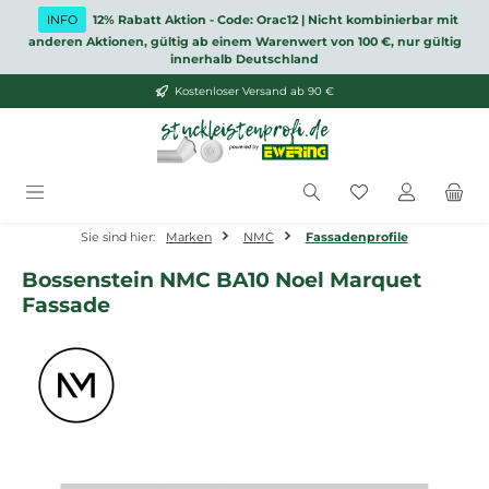
Zum Hauptinhalt springen
INFO
12% Rabatt Aktion - Code: Orac12 | Nicht kombinierbar mit
anderen Aktionen, gültig ab einem Warenwert von 100 €, nur gültig
innerhalb Deutschland
Kostenloser Versand ab 90 €
Du hast 0 Produ
Sie sind hier:
Marken
NMC
Fassadenprofile
Bossenstein NMC BA10 Noel Marquet
Fassade