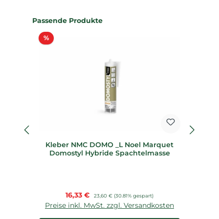
Produktgalerie überspringen
Passende Produkte
Rabatt
%
%
Kleber NMC DOMO _L Noel Marquet
R
Domostyl Hybride Spachtelmasse
Verkaufspreis:
16,33 €
Regulärer Preis:
23,60 €
(30.81% gespart)
Preise inkl. MwSt. zzgl. Versandkosten
P