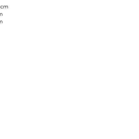
 cm
m
cm