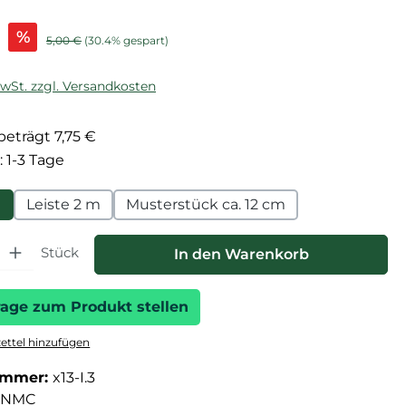
is:
%
Regulärer Preis:
5,00 €
(30.4% gespart)
MwSt. zzgl. Versandkosten
eträgt 7,75 €
: 1-3 Tage
m
Leiste 2 m
Musterstück ca. 12 cm
hl: Gib den gewünschten Wert ein oder benutze die Schaltfläche
Stück
In den Warenkorb
rage zum Produkt stellen
ttel hinzufügen
ummer:
x13-I.3
NMC