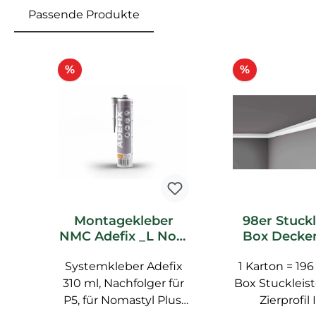
Passende Produkte
Produktgalerie überspringen
Rabatt
Rabatt
%
%
Montagekleber
98er Stuckl
NMC Adefix _L Noel
Box Decken
Marquet
NMC I _L
Systemkleber Adefix
Spachtelkleber
Marquet Stuc
1 Karton = 196
310 ml, Nachfolger für
Box Stuckleist
P5, für Nomastyl Plus,
Zierprofil 