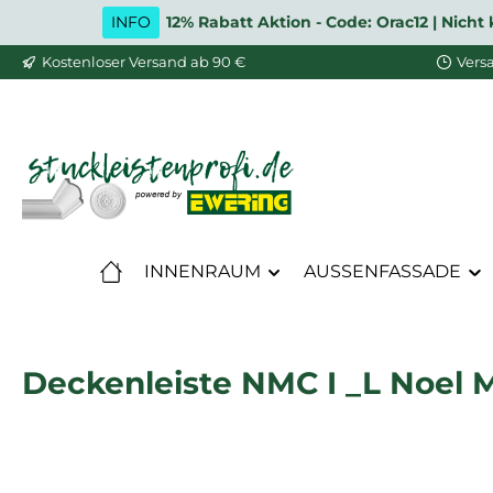
INFO
12% Rabatt Aktion - Code: Orac12 | Nic
m Hauptinhalt springen
Zur Suche springen
Zur Hauptnavigation springen
Kostenloser Versand ab 90 €
Vers
INNENRAUM
AUSSENFASSADE
Deckenleiste NMC I _L Noel M