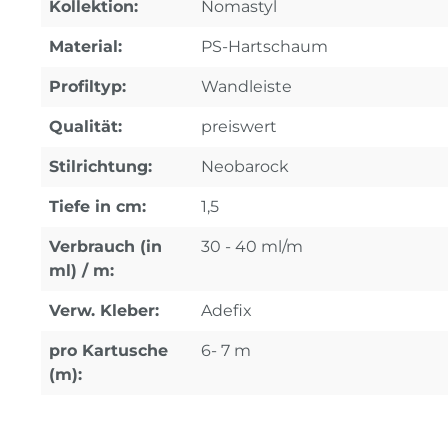
Kollektion:
Nomastyl
Material:
PS-Hartschaum
Profiltyp:
Wandleiste
Qualität:
preiswert
Stilrichtung:
Neobarock
Tiefe in cm:
1,5
Verbrauch (in
30 - 40 ml/m
ml) / m:
Verw. Kleber:
Adefix
pro Kartusche
6- 7 m
(m):