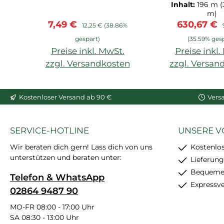
Arstyl, Wallstyl, Balken,
extrudiert
Inhalt:
196 m
(
hoher Weißgrad,
Hartscha
m)
Verkaufspreis:
Regulärer Preis:
Verkaufspr
7,49 €
630,67 €
starke
vorgrundier
12,25 €
(38.86%
Anfangshaftung,
Wand- 
gespart)
(35.59% ges
feinkörnig, schleif- und
Deckenabschl
Preise inkl. MwSt.
Preise inkl
überstreichbar, enthält
zzgl. Versandkosten
zzgl. Versan
24 Stück
In den Warenkorb
In den War
Kostenloser Versand ab 90 €
Vers
SERVICE-HOTLINE
UNSERE V
Wir beraten dich gern! Lass dich von uns
Kostenlo
unterstützen und beraten unter:
Lieferung
Bequemer
Telefon & WhatsApp
Expressv
02864 9487 90
MO-FR 08:00 - 17:00 Uhr
SA 08:30 - 13:00 Uhr