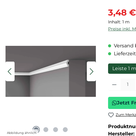
Verkaufspre
3,48 €
Inhalt:
1 m
Preise inkl. 
Versand b
Lieferzeit
Leiste 1 
Produkt Anza
Jetzt F
Zum Merkze
Produktn
Abbildung ähnlich
Hersteller: