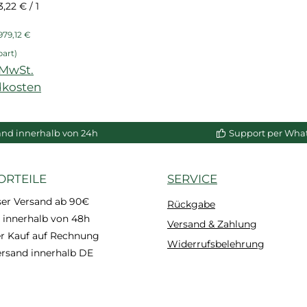
em PS-
3,22 € / 1
um,
eis:
Regulärer Preis:
t, für
979,12 €
und
part)
uss NMC
. MwSt.
dkosten
enkorb
and innerhalb von 24h
Support per Wha
ORTEILE
SERVICE
ser Versand ab 90€
Rückgabe
 innerhalb von 48h
Versand & Zahlung
 Kauf auf Rechnung
Widerrufsbelehrung
ersand innerhalb DE