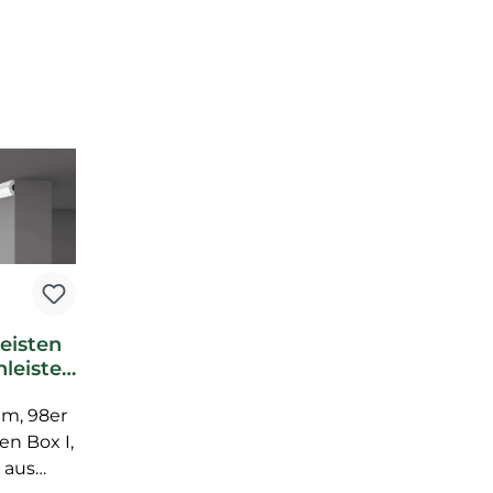
eisten
leiste
 Noel
kleiste
 m, 98er
en Box I,
I aus