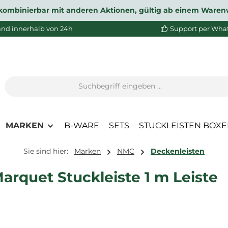
ht kombinierbar mit anderen Aktionen, gültig ab einem Waren
and innerhalb von 24h
Support per Wha
MARKEN
B-WARE
SETS
STUCKLEISTEN BOX
Sie sind hier:
Marken
NMC
Deckenleisten
arquet Stuckleiste 1 m Leiste