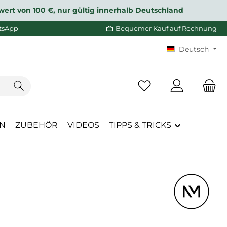
wert von 100 €, nur gültig innerhalb Deutschland
tsApp
Bequemer Kauf auf Rechnung
Deutsch
Du hast 0 Produkte a
EN
ZUBEHÖR
VIDEOS
TIPPS & TRICKS