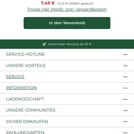
Verkaufspreis:
7,49 €
Regulärer Preis:
12,25 €
(38.86% gespart)
Preise inkl. MwSt. zzgl. Versandkosten
P
In den Warenkorb
Kostenloser Versand ab 90 €
SERVICE-HOTLINE
UNSERE VORTEILE
SERVICE
INFORMATION
LADENGESCHÄFT
UNSERE COMMUNITIES
SICHER EINKAUFEN
ZAHLUNGSARTEN