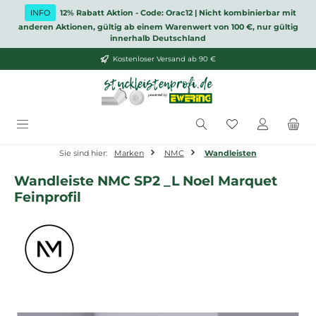
Zum Hauptinhalt springen
INFO
12% Rabatt Aktion - Code: Orac12 | Nicht kombinierbar mit
anderen Aktionen, gültig ab einem Warenwert von 100 €, nur gültig
innerhalb Deutschland
Kostenloser Versand ab 90 €
Du hast 0 Produ
Sie sind hier:
Marken
NMC
Wandleisten
Wandleiste NMC SP2 _L Noel Marquet
Feinprofil