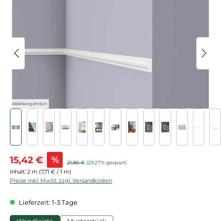
Bildergalerie überspringen
Abbildung ähnlich
Verkaufspreis:
15,42 €
%
Regulärer Preis:
21,80 €
(29.27% gespart)
Inhalt:
2 m
(7,71 € / 1 m)
Preise inkl. MwSt. zzgl. Versandkosten
Lieferzeit: 1-3 Tage