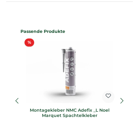
Produktgalerie überspringen
Passende Produkte
Rabatt
%
%
Montagekleber NMC Adefix _L Noel
Marquet Spachtelkleber