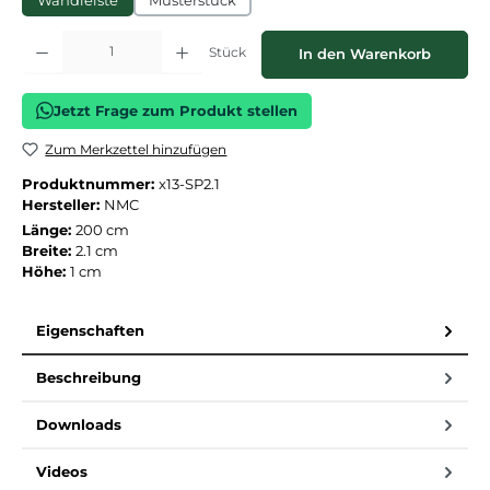
Wandleiste
Musterstück
Produkt Anzahl: Gib den gewünschten Wert ein oder benutze die Schaltflächen
Stück
In den Warenkorb
Jetzt Frage zum Produkt stellen
Zum Merkzettel hinzufügen
Produktnummer:
x13-SP2.1
Hersteller:
NMC
Länge:
200 cm
Breite:
2.1 cm
Höhe:
1 cm
Eigenschaften
Beschreibung
Downloads
Videos