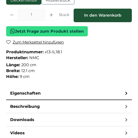
Deckenleiste
Musterstück
Produkt Anzahl: Gib den gewünschten Wert ein oder benutze die Schaltflächen
Stück
In den Warenkorb
Jetzt Frage zum Produkt stellen
Zum Merkzettel hinzufügen
Produktnummer:
x13-IL18.1
Hersteller:
NMC
Länge:
200 cm
Breite:
12.1 cm
Höhe:
9 cm
Eigenschaften
Beschreibung
Downloads
Videos