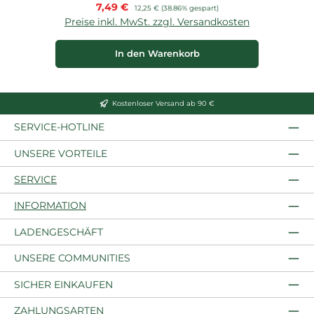
Verkaufspreis:
7,49 €
Regulärer Preis:
12,25 €
(38.86% gespart)
Preise inkl. MwSt. zzgl. Versandkosten
P
In den Warenkorb
Kostenloser Versand ab 90 €
SERVICE-HOTLINE
UNSERE VORTEILE
SERVICE
INFORMATION
LADENGESCHÄFT
UNSERE COMMUNITIES
SICHER EINKAUFEN
ZAHLUNGSARTEN