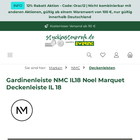
Zum Hauptinhalt springen
INFO
12% Rabatt Aktion - Code: Orac12 | Nicht kombinierbar mit
anderen Aktionen, gültig ab einem Warenwert von 100 €, nur gültig
innerhalb Deutschland
Kostenloser Versand ab 90 €
Du hast 0 Produ
Sie sind hier:
Marken
NMC
Deckenleisten
Gardinenleiste NMC IL18 Noel Marquet
Deckenleiste IL 18