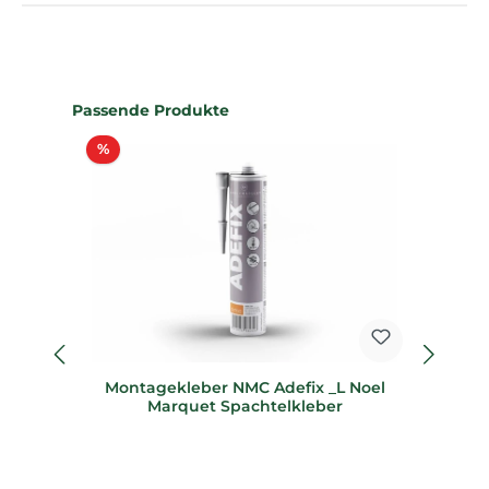
Produktgalerie überspringen
Passende Produkte
Rabatt
%
%
Montagekleber NMC Adefix _L Noel
S
Marquet Spachtelkleber