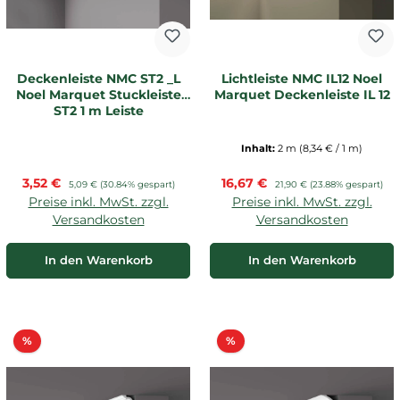
Deckenleiste NMC ST2 _L
Lichtleiste NMC IL12 Noel
Noel Marquet Stuckleiste
Marquet Deckenleiste IL 12
ST2 1 m Leiste
Inhalt:
2 m
(8,34 € / 1 m)
Verkaufspreis:
Verkaufspreis:
3,52 €
Regulärer Preis:
16,67 €
Regulärer Preis:
5,09 €
(30.84% gespart)
21,90 €
(23.88% gespart)
Preise inkl. MwSt. zzgl.
Preise inkl. MwSt. zzgl.
Versandkosten
Versandkosten
In den Warenkorb
In den Warenkorb
Rabatt
Rabatt
%
%