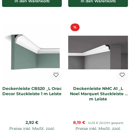
In den Warenkorb
In den Warenkorb
Rabatt
%
Deckenleiste CB520 _L Orac
Deckenleiste NMC A1 _L
Decor Stuckleiste 1 m Leiste
Noel Marquet Stuckleiste 1
m Leiste
Regulärer Preis:
Verkaufspreis:
2,92 €
8,19 €
Regulärer Preis:
12,05 €
(32.03% gespart)
Preise inkl. MwSt. zzgl.
Preise inkl. MwSt. zzgl.