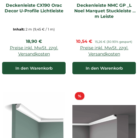
Deckenleiste CX190 Orac
Deckenleiste NMC GP _L
Decor U-Profile Lichtleiste
Noel Marquet Stuckleiste 1
m Leiste
Inhalt:
2 m
(9,45 € / 1 m)
Regulärer Preis:
Verkaufspreis:
18,90 €
10,54 €
Regulärer Preis:
15,26 €
(30.93% gespart)
Preise inkl. MwSt. zzgl.
Preise inkl. MwSt. zzgl.
Versandkosten
Versandkosten
In den Warenkorb
In den Warenkorb
Rabatt
%