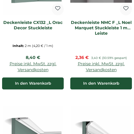
Deckenleiste CX132 _L Orac
Deckenleiste NMC F _L Noel
Decor Stuckleiste
Marquet Stuckleiste 1 m
Leiste
Inhalt:
2 m
(4,20 € / 1 m)
Regulärer Preis:
Verkaufspreis:
8,40 €
2,36 €
Regulärer Preis:
3,40 €
(30.59% gespart)
Preise inkl. MwSt. zzgl.
Preise inkl. MwSt. zzgl.
Versandkosten
Versandkosten
In den Warenkorb
In den Warenkorb