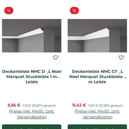
Rabatt
Rabatt
%
%
Deckenleiste NMC D _L Noel
Deckenleiste NMC GT _L
Marquet Stuckleiste 1 m
Noel Marquet Stuckleiste 1
Leiste
m Leiste
Verkaufspreis:
Verkaufspreis:
3,56 €
Regulärer Preis:
11,42 €
Regulärer Preis:
5,15 €
(30.87% gespart)
16,51 €
(30.83% gespart)
Preise inkl. MwSt. zzgl.
Preise inkl. MwSt. zzgl.
Versandkosten
Versandkosten