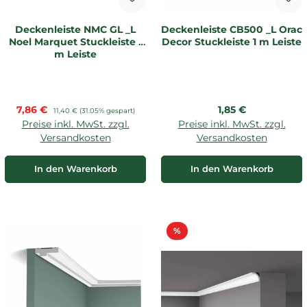
Deckenleiste NMC GL _L
Deckenleiste CB500 _L Orac
Noel Marquet Stuckleiste 1
Decor Stuckleiste 1 m Leiste
m Leiste
Verkaufspreis:
Regulärer Preis:
7,86 €
Regulärer Preis:
1,85 €
11,40 €
(31.05% gespart)
Preise inkl. MwSt. zzgl.
Preise inkl. MwSt. zzgl.
Versandkosten
Versandkosten
In den Warenkorb
In den Warenkorb
Rabatt
%