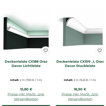
Deckenleiste CX188 Orac
Deckenleiste CX109 _L Orac
Decor Lichtleiste
Decor Stuckleiste
Inhalt:
2 m
(7,90 € / 1 m)
Inhalt:
2 m
(9,45 € / 1 m)
Regulärer Preis:
Regulärer Preis:
15,80 €
18,90 €
Preise inkl. MwSt. zzgl.
Preise inkl. MwSt. zzgl.
Versandkosten
Versandkosten