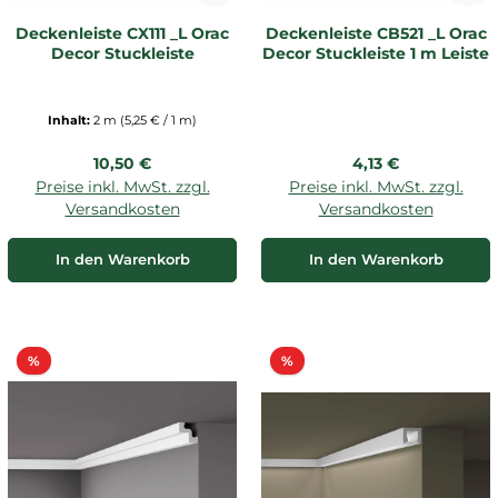
Deckenleiste CX111 _L Orac
Deckenleiste CB521 _L Orac
Decor Stuckleiste
Decor Stuckleiste 1 m Leiste
Inhalt:
2 m
(5,25 € / 1 m)
Regulärer Preis:
Regulärer Preis:
10,50 €
4,13 €
Preise inkl. MwSt. zzgl.
Preise inkl. MwSt. zzgl.
Versandkosten
Versandkosten
In den Warenkorb
In den Warenkorb
Rabatt
Rabatt
%
%