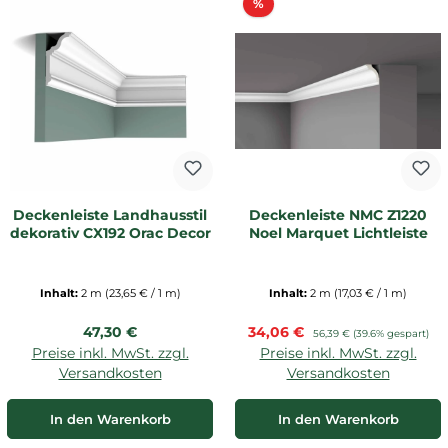
Rabatt
%
Deckenleiste Landhausstil
Deckenleiste NMC Z1220
dekorativ CX192 Orac Decor
Noel Marquet Lichtleiste
Inhalt:
2 m
(23,65 € / 1 m)
Inhalt:
2 m
(17,03 € / 1 m)
Regulärer Preis:
Verkaufspreis:
47,30 €
34,06 €
Regulärer Preis:
56,39 €
(39.6% gespart)
Preise inkl. MwSt. zzgl.
Preise inkl. MwSt. zzgl.
Versandkosten
Versandkosten
In den Warenkorb
In den Warenkorb