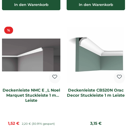
In den Warenkorb
In den Warenkorb
Rabatt
%
Deckenleiste NMC E _L Noel
Deckenleiste CB520N Orac
Marquet Stuckleiste 1 m
Decor Stuckleiste 1 m Leiste
Leiste
Verkaufspreis:
Regulärer Preis:
1,52 €
Regulärer Preis:
3,15 €
2,20 €
(30.91% gespart)