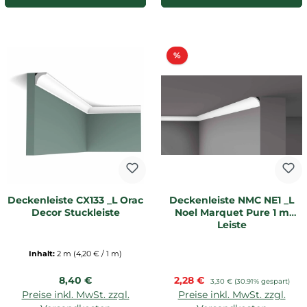
Rabatt
%
Deckenleiste CX133 _L Orac
Deckenleiste NMC NE1 _L
Decor Stuckleiste
Noel Marquet Pure 1 m
Leiste
Inhalt:
2 m
(4,20 € / 1 m)
Regulärer Preis:
Verkaufspreis:
8,40 €
2,28 €
Regulärer Preis:
3,30 €
(30.91% gespart)
Preise inkl. MwSt. zzgl.
Preise inkl. MwSt. zzgl.