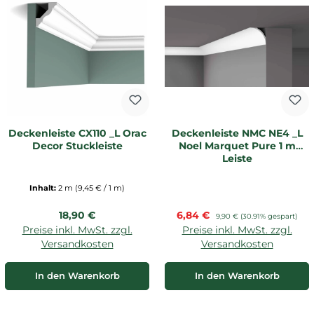
Deckenleiste CX110 _L Orac
Deckenleiste NMC NE4 _L
Decor Stuckleiste
Noel Marquet Pure 1 m
Leiste
Inhalt:
2 m
(9,45 € / 1 m)
Regulärer Preis:
Verkaufspreis:
18,90 €
6,84 €
Regulärer Preis:
9,90 €
(30.91% gespart)
Preise inkl. MwSt. zzgl.
Preise inkl. MwSt. zzgl.
Versandkosten
Versandkosten
In den Warenkorb
In den Warenkorb