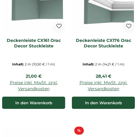
Deckenleiste CX161 Orac
Deckenleiste CX176 Orac
Decor Stuckleiste
Decor Stuckleiste
Inhalt:
2 m
(10,50 € / 1 m)
Inhalt:
2 m
(14,21 € / 1 m)
Regulärer Preis:
Regulärer Preis:
21,00 €
28,41 €
Preise inkl. MwSt. zzgl.
Preise inkl. MwSt. zzgl.
Versandkosten
Versandkosten
In den Warenkorb
In den Warenkorb
Rabatt
%