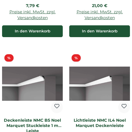
Regulärer Preis:
Regulärer Preis:
7,79 €
21,00 €
Preise inkl. MwSt. zzgl.
Preise inkl. MwSt. zzgl.
Versandkosten
Versandkosten
In den Warenkorb
In den Warenkorb
Rabatt
Rabatt
%
%
Deckenleiste NMC B5 Noel
Lichtleiste NMC IL4 Noel
Marquet Stuckleiste 1 m
Marquet Deckenleiste
Leiste