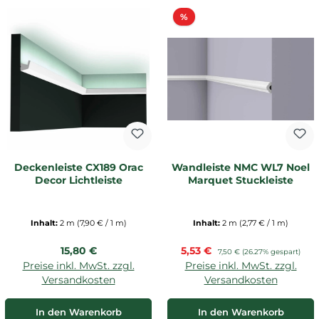
Rabatt
%
Deckenleiste CX189 Orac
Wandleiste NMC WL7 Noel
Decor Lichtleiste
Marquet Stuckleiste
Inhalt:
2 m
(7,90 € / 1 m)
Inhalt:
2 m
(2,77 € / 1 m)
Regulärer Preis:
Verkaufspreis:
15,80 €
5,53 €
Regulärer Preis:
7,50 €
(26.27% gespart)
Preise inkl. MwSt. zzgl.
Preise inkl. MwSt. zzgl.
Versandkosten
Versandkosten
In den Warenkorb
In den Warenkorb