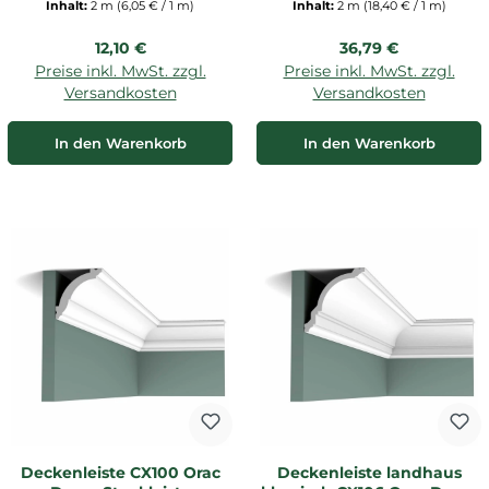
Inhalt:
2 m
(6,05 € / 1 m)
Inhalt:
2 m
(18,40 € / 1 m)
Regulärer Preis:
Regulärer Preis:
12,10 €
36,79 €
Preise inkl. MwSt. zzgl.
Preise inkl. MwSt. zzgl.
Versandkosten
Versandkosten
In den Warenkorb
In den Warenkorb
Deckenleiste CX100 Orac
Deckenleiste landhaus