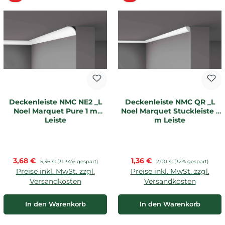
Deckenleiste NMC NE2 _L
Deckenleiste NMC QR _L
Noel Marquet Pure 1 m
Noel Marquet Stuckleiste 1
Leiste
m Leiste
Verkaufspreis:
Verkaufspreis:
3,68 €
Regulärer Preis:
1,36 €
Regulärer Preis:
5,36 €
(31.34% gespart)
2,00 €
(32% gespart)
Preise inkl. MwSt. zzgl.
Preise inkl. MwSt. zzgl.
Versandkosten
Versandkosten
In den Warenkorb
In den Warenkorb