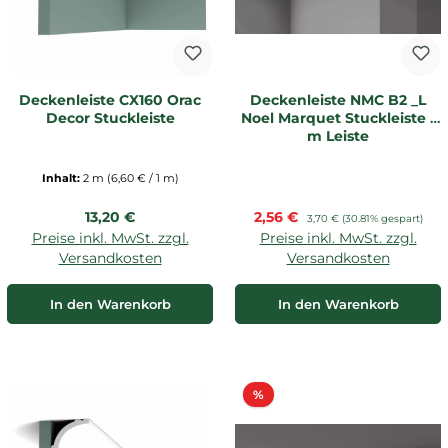
Deckenleiste CX160 Orac
Deckenleiste NMC B2 _L
Decor Stuckleiste
Noel Marquet Stuckleiste 1
m Leiste
Inhalt:
2 m
(6,60 € / 1 m)
Regulärer Preis:
Verkaufspreis:
13,20 €
2,56 €
Regulärer Preis:
3,70 €
(30.81% gespart)
Preise inkl. MwSt. zzgl.
Preise inkl. MwSt. zzgl.
Versandkosten
Versandkosten
In den Warenkorb
In den Warenkorb
Rabatt
%