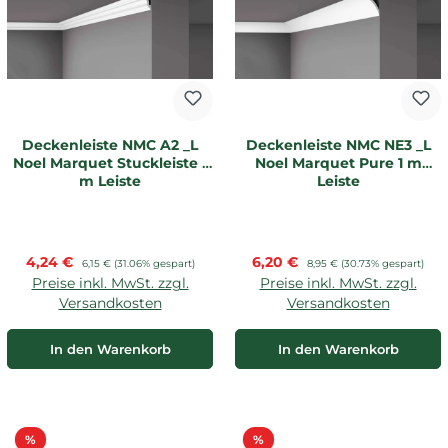
Deckenleiste NMC A2 _L
Deckenleiste NMC NE3 _L
Noel Marquet Stuckleiste 1
Noel Marquet Pure 1 m
m Leiste
Leiste
Verkaufspreis:
Verkaufspreis:
4,24 €
Regulärer Preis:
6,20 €
Regulärer Preis:
6,15 €
(31.06% gespart)
8,95 €
(30.73% gespart)
Preise inkl. MwSt. zzgl.
Preise inkl. MwSt. zzgl.
Versandkosten
Versandkosten
In den Warenkorb
In den Warenkorb
Rabatt
Rabatt
%
%