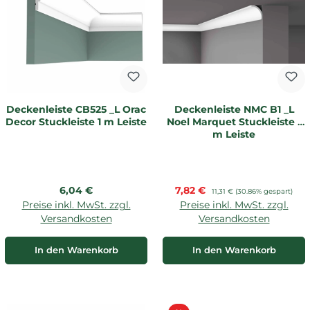
Deckenleiste CB525 _L Orac
Deckenleiste NMC B1 _L
Decor Stuckleiste 1 m Leiste
Noel Marquet Stuckleiste 1
m Leiste
Regulärer Preis:
Verkaufspreis:
6,04 €
7,82 €
Regulärer Preis:
11,31 €
(30.86% gespart)
Preise inkl. MwSt. zzgl.
Preise inkl. MwSt. zzgl.
Versandkosten
Versandkosten
In den Warenkorb
In den Warenkorb