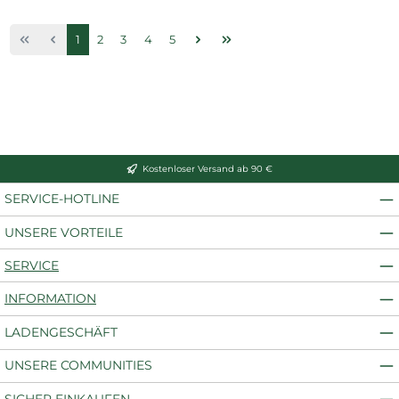
Seite
Seite
Seite
Seite
Seite
1
2
3
4
5
Kostenloser Versand ab 90 €
SERVICE-HOTLINE
UNSERE VORTEILE
SERVICE
INFORMATION
LADENGESCHÄFT
UNSERE COMMUNITIES
SICHER EINKAUFEN