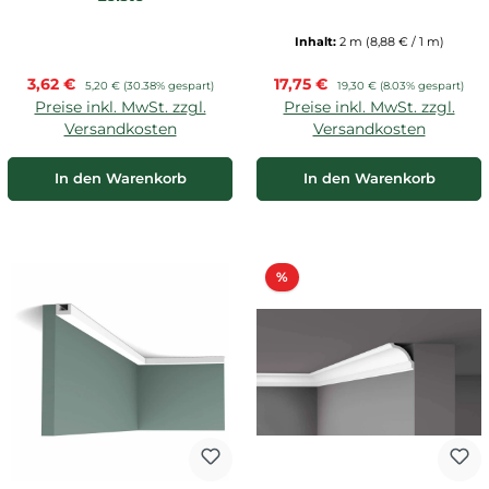
Inhalt:
2 m
(8,88 € / 1 m)
Verkaufspreis:
Verkaufspreis:
3,62 €
Regulärer Preis:
17,75 €
Regulärer Preis:
5,20 €
(30.38% gespart)
19,30 €
(8.03% gespart)
Preise inkl. MwSt. zzgl.
Preise inkl. MwSt. zzgl.
Versandkosten
Versandkosten
In den Warenkorb
In den Warenkorb
Rabatt
%