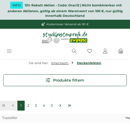
Zum Hauptinhalt springen
INFO
12% Rabatt Aktion - Code: Orac12 | Nicht kombinierbar mit
anderen Aktionen, gültig ab einem Warenwert von 100 €, nur gültig
innerhalb Deutschland
Kostenloser Versand ab 90 €
Du hast 0 Produkt
Sie sind hier:
Innenraum
Deckenleisten
Produkte filtern
Seite
Seite
Seite
Seite
Seite
1
2
3
4
5