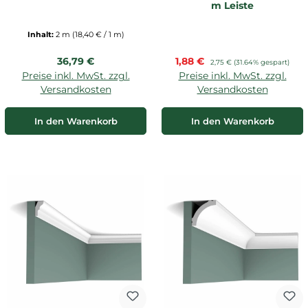
m Leiste
Inhalt:
2 m
(18,40 € / 1 m)
Regulärer Preis:
Verkaufspreis:
36,79 €
1,88 €
Regulärer Preis:
2,75 €
(31.64% gespart)
Preise inkl. MwSt. zzgl.
Preise inkl. MwSt. zzgl.
Versandkosten
Versandkosten
In den Warenkorb
In den Warenkorb