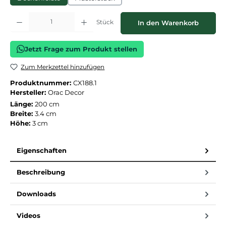
Produkt Anzahl: Gib den gewünschten Wert ein oder benutze die Schaltflächen
Stück
In den Warenkorb
Jetzt Frage zum Produkt stellen
Zum Merkzettel hinzufügen
Produktnummer:
CX188.1
Hersteller:
Orac Decor
Länge:
200 cm
Breite:
3.4 cm
Höhe:
3 cm
Eigenschaften
Beschreibung
Downloads
Videos