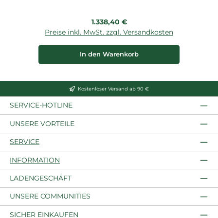
Regulärer Preis:
1.338,40 €
Preise inkl. MwSt. zzgl. Versandkosten
P
In den Warenkorb
Kostenloser Versand ab 90 €
SERVICE-HOTLINE
UNSERE VORTEILE
SERVICE
INFORMATION
LADENGESCHÄFT
UNSERE COMMUNITIES
SICHER EINKAUFEN