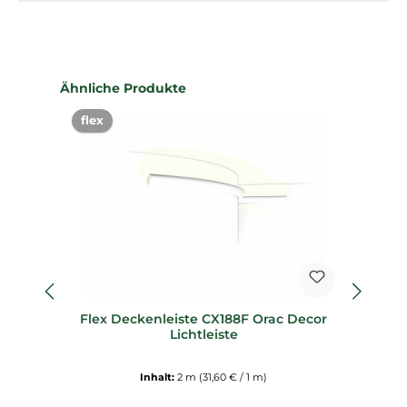
Produktgalerie überspringen
Ähnliche Produkte
flex
%
Flex Deckenleiste CX188F Orac Decor
Lichtleiste
D
Inhalt:
2 m
(31,60 € / 1 m)