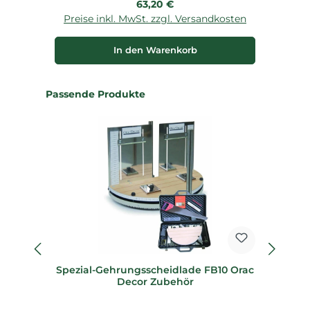
Regulärer Preis:
63,20 €
Preise inkl. MwSt. zzgl. Versandkosten
P
In den Warenkorb
Produktgalerie überspringen
Passende Produkte
Spezial-Gehrungsscheidlade FB10 Orac
Sp
Decor Zubehör