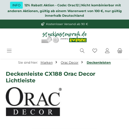
Zum Hauptinhalt springen
INFO
12% Rabatt Aktion - Code: Orac12 | Nicht kombinierbar mit
anderen Aktionen, gültig ab einem Warenwert von 100 €, nur gültig
innerhalb Deutschland
Kostenloser Versand ab 90 €
Du hast 0 Produ
Sie sind hier:
Marken
Orac Decor
Deckenleisten
Deckenleiste CX188 Orac Decor
Lichtleiste