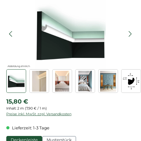
Bildergalerie überspringen
Abbildung ähnlich
Regulärer Preis:
15,80 €
Inhalt:
2 m
(7,90 € / 1 m)
Preise inkl. MwSt. zzgl. Versandkosten
Lieferzeit: 1-3 Tage
Deckenleiste
Musterstück