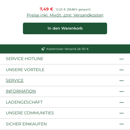
Verkaufspreis:
7,49 €
Regulärer Preis:
12,25 €
(38.86% gespart)
Preise inkl. MwSt. zzgl. Versandkosten
P
In den Warenkorb
Kostenloser Versand ab 90 €
SERVICE-HOTLINE
UNSERE VORTEILE
SERVICE
INFORMATION
LADENGESCHÄFT
UNSERE COMMUNITIES
SICHER EINKAUFEN