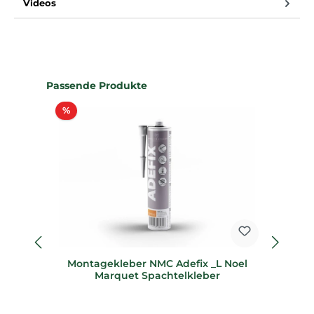
Videos
Produktgalerie überspringen
Passende Produkte
Rabatt
%
%
Montagekleber NMC Adefix _L Noel
19
Marquet Spachtelkleber