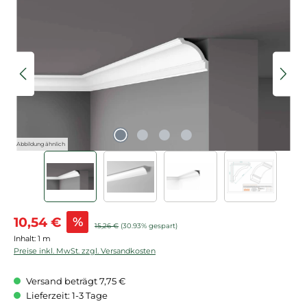
Bildergalerie überspringen
Abbildung ähnlich
Verkaufspreis:
10,54 €
%
Regulärer Preis:
15,26 €
(30.93% gespart)
Inhalt:
1 m
Preise inkl. MwSt. zzgl. Versandkosten
Versand beträgt 7,75 €
Lieferzeit: 1-3 Tage