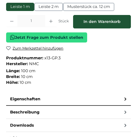
Leiste 1 m
Leiste 2 m
Musterstück ca. 12 cm
Produkt Anzahl: Gib den gewünschten Wert ein oder benutze die Schaltflächen
Stück
In den Warenkorb
Jetzt Frage zum Produkt stellen
Zum Merkzettel hinzufügen
Produktnummer:
x13-GP.3
Hersteller:
NMC
Länge:
100 cm
Breite:
10 cm
Höhe:
10 cm
Eigenschaften
Beschreibung
Downloads