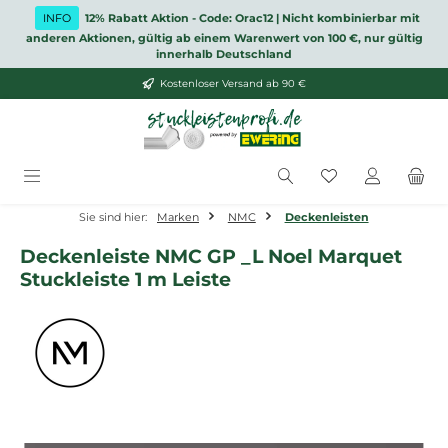
Zum Hauptinhalt springen
INFO
12% Rabatt Aktion - Code: Orac12 | Nicht kombinierbar mit
anderen Aktionen, gültig ab einem Warenwert von 100 €, nur gültig
innerhalb Deutschland
Kostenloser Versand ab 90 €
Du hast 0 Produ
Sie sind hier:
Marken
NMC
Deckenleisten
Deckenleiste NMC GP _L Noel Marquet
Stuckleiste 1 m Leiste