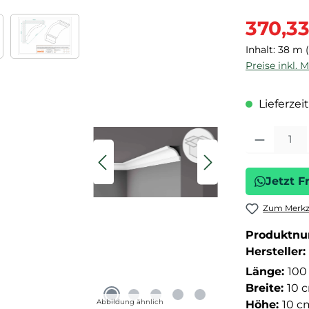
Verkaufspre
370,3
Inhalt:
38 m
Preise inkl. 
Lieferzeit
Produkt Anza
Jetzt F
Zum Merkze
Produktn
Hersteller:
Länge:
100
Breite:
10 
Abbildung ähnlich
Höhe:
10 c