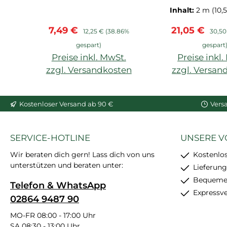
Arstyl, Wallstyl, Balken,
vorgrundier
Inhalt:
2 m
(10,
hoher Weißgrad,
Wand- 
Verkaufspreis:
Regulärer Preis:
Verkaufsprei
Regul
7,49 €
21,05 €
starke
Deckenabschl
12,25 €
(38.86%
30,50
Anfangshaftung,
gespart)
gespart
feinkörnig, schleif- und
Preise inkl. MwSt.
Preise inkl
überstreichbar, enthält
zzgl. Versandkosten
zzgl. Versan
24 Stück
In den Warenkorb
In den War
Kostenloser Versand ab 90 €
Vers
SERVICE-HOTLINE
UNSERE V
Wir beraten dich gern! Lass dich von uns
Kostenlo
unterstützen und beraten unter:
Lieferung
Bequemer
Telefon & WhatsApp
Expressv
02864 9487 90
MO-FR 08:00 - 17:00 Uhr
SA 08:30 - 13:00 Uhr