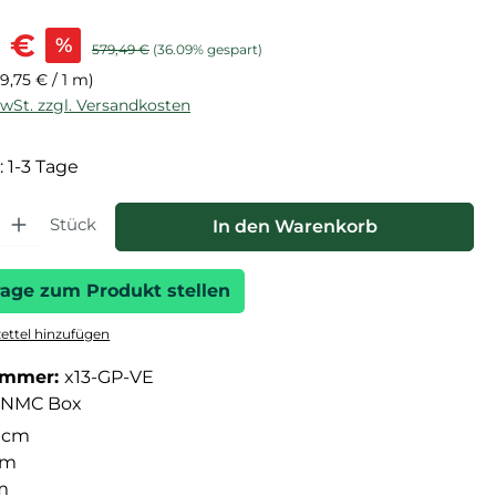
is:
3 €
%
Regulärer Preis:
579,49 €
(36.09% gespart)
(9,75 € / 1 m)
MwSt. zzgl. Versandkosten
: 1-3 Tage
hl: Gib den gewünschten Wert ein oder benutze die Schaltfläche
Stück
In den Warenkorb
rage zum Produkt stellen
ttel hinzufügen
ummer:
x13-GP-VE
NMC Box
 cm
cm
m