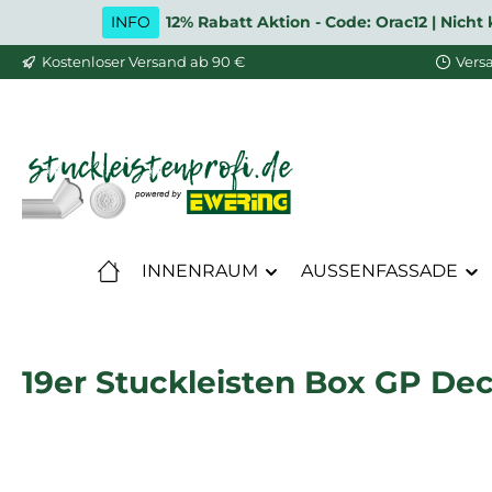
INFO
12% Rabatt Aktion - Code: Orac12 | Nic
m Hauptinhalt springen
Zur Suche springen
Zur Hauptnavigation springen
Kostenloser Versand ab 90 €
Vers
INNENRAUM
AUSSENFASSADE
19er Stuckleisten Box GP De