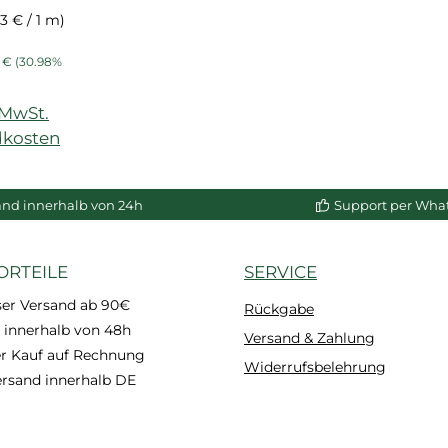
t, für
53 € / 1 m)
und
s:
ärer Preis:
uss NMC
 €
(30.98%
)
. MwSt.
dkosten
enkorb
and innerhalb von 24h
Support per Wha
ORTEILE
SERVICE
ser Versand ab 90€
Rückgabe
 innerhalb von 48h
Versand & Zahlung
 Kauf auf Rechnung
Widerrufsbelehrung
ersand innerhalb DE