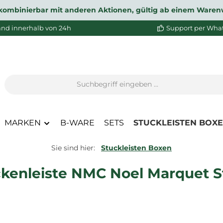
ht kombinierbar mit anderen Aktionen, gültig ab einem Waren
and innerhalb von 24h
Support per Wha
MARKEN
B-WARE
SETS
STUCKLEISTEN BOX
Sie sind hier:
Stuckleisten Boxen
ckenleiste NMC Noel Marquet S