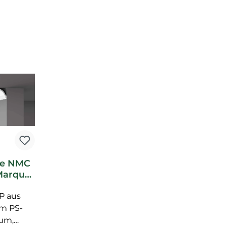
te NMC
Marquet
e 2 m
GP aus
e
em PS-
um,