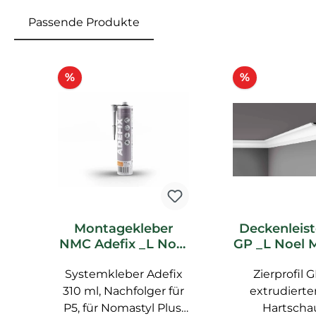
Passende Produkte
Produktgalerie überspringen
Rabatt
Rabatt
%
%
Montagekleber
Deckenleis
NMC Adefix _L Noel
GP _L Noel 
Marquet
Stuckleist
Systemkleber Adefix
Spachtelkleber
Zierprofil 
Leist
310 ml, Nachfolger für
extrudiert
P5, für Nomastyl Plus,
Hartscha