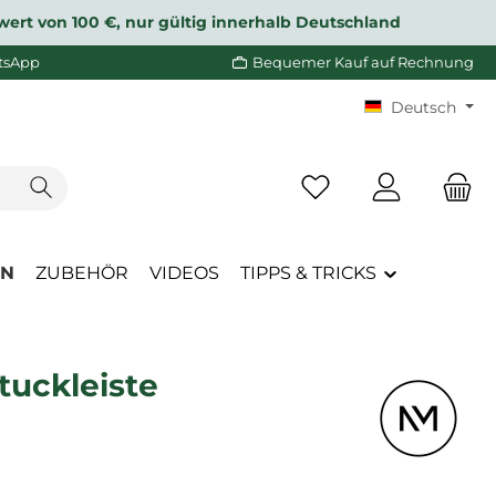
wert von 100 €, nur gültig innerhalb Deutschland
tsApp
Bequemer Kauf auf Rechnung
Deutsch
Du hast 0 Produkte a
EN
ZUBEHÖR
VIDEOS
TIPPS & TRICKS
tuckleiste