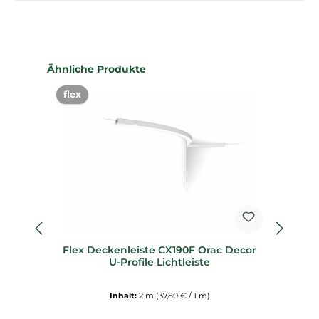
Produktgalerie überspringen
Ähnliche Produkte
flex
%
Flex Deckenleiste CX190F Orac Decor
U-Profile Lichtleiste
D
Inhalt:
2 m
(37,80 € / 1 m)