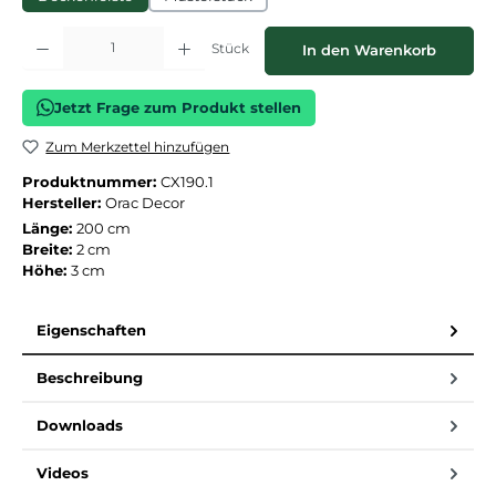
Produkt Anzahl: Gib den gewünschten Wert ein oder benutze die Schaltflächen
Stück
In den Warenkorb
Jetzt Frage zum Produkt stellen
Zum Merkzettel hinzufügen
Produktnummer:
CX190.1
Hersteller:
Orac Decor
Länge:
200 cm
Breite:
2 cm
Höhe:
3 cm
Eigenschaften
Beschreibung
Downloads
Videos