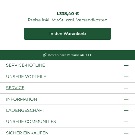
Regulärer Preis:
1.338,40 €
Preise inkl. MwSt. zzgl. Versandkosten
P
In den Warenkorb
Kostenloser Versand ab 90 €
SERVICE-HOTLINE
UNSERE VORTEILE
SERVICE
INFORMATION
LADENGESCHÄFT
UNSERE COMMUNITIES
SICHER EINKAUFEN