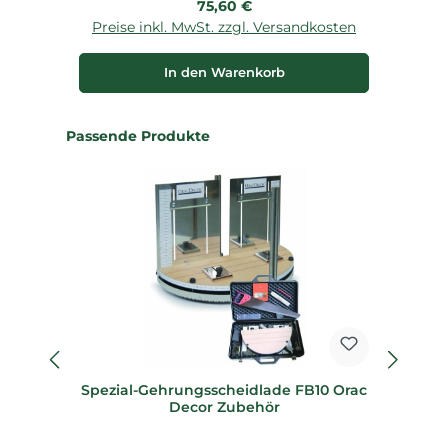
Regulärer Preis:
75,60 €
Preise inkl. MwSt. zzgl. Versandkosten
P
In den Warenkorb
Produktgalerie überspringen
Passende Produkte
Spezial-Gehrungsscheidlade FB10 Orac
Sp
Decor Zubehör