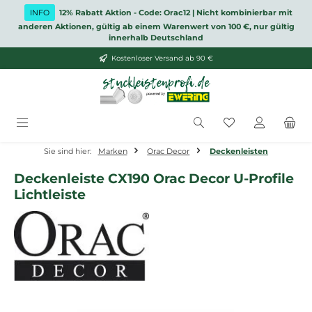
Zum Hauptinhalt springen
INFO
12% Rabatt Aktion - Code: Orac12 | Nicht kombinierbar mit
anderen Aktionen, gültig ab einem Warenwert von 100 €, nur gültig
innerhalb Deutschland
Kostenloser Versand ab 90 €
Du hast 0 Produ
Sie sind hier:
Marken
Orac Decor
Deckenleisten
Deckenleiste CX190 Orac Decor U-Profile
Lichtleiste