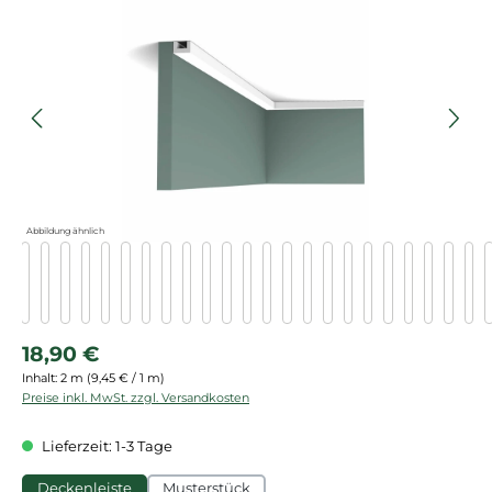
Bildergalerie überspringen
Abbildung ähnlich
Regulärer Preis:
18,90 €
Inhalt:
2 m
(9,45 € / 1 m)
Preise inkl. MwSt. zzgl. Versandkosten
Lieferzeit: 1-3 Tage
Deckenleiste
Musterstück