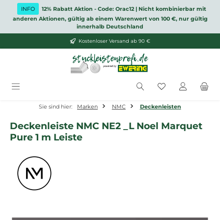
Zum Hauptinhalt springen
INFO
12% Rabatt Aktion - Code: Orac12 | Nicht kombinierbar mit
anderen Aktionen, gültig ab einem Warenwert von 100 €, nur gültig
innerhalb Deutschland
Kostenloser Versand ab 90 €
Du hast 0 Produ
Sie sind hier:
Marken
NMC
Deckenleisten
Deckenleiste NMC NE2 _L Noel Marquet
Pure 1 m Leiste