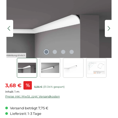
Bildergalerie überspringen
Abbildung ähnlich
Verkaufspreis:
3,68 €
%
Regulärer Preis:
5,36 €
(31.34% gespart)
Inhalt:
1 m
Preise inkl. MwSt. zzgl. Versandkosten
Versand beträgt 7,75 €
Lieferzeit: 1-3 Tage