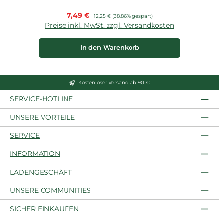
Verkaufspreis:
7,49 €
Regulärer Preis:
12,25 €
(38.86% gespart)
Preise inkl. MwSt. zzgl. Versandkosten
P
In den Warenkorb
Kostenloser Versand ab 90 €
SERVICE-HOTLINE
UNSERE VORTEILE
SERVICE
INFORMATION
LADENGESCHÄFT
UNSERE COMMUNITIES
SICHER EINKAUFEN