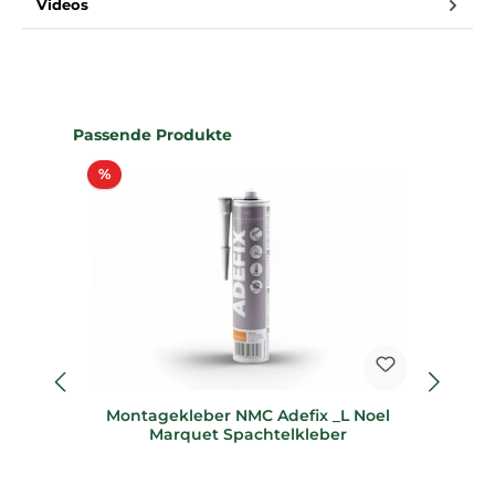
Videos
Produktgalerie überspringen
Passende Produkte
Rabatt
%
%
Montagekleber NMC Adefix _L Noel
Marquet Spachtelkleber