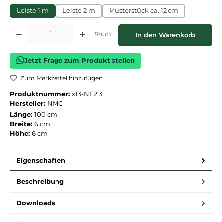
Leiste 1 m
Leiste 2 m
Musterstück ca. 12 cm
Produkt Anzahl: Gib den gewünschten Wert ein oder benutze die Schaltflächen
Stück
In den Warenkorb
Jetzt Frage zum Produkt stellen
Zum Merkzettel hinzufügen
Produktnummer:
x13-NE2.3
Hersteller:
NMC
Länge:
100 cm
Breite:
6 cm
Höhe:
6 cm
Eigenschaften
Beschreibung
Downloads