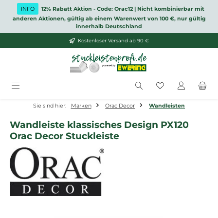
Zum Hauptinhalt springen
INFO
12% Rabatt Aktion - Code: Orac12 | Nicht kombinierbar mit
anderen Aktionen, gültig ab einem Warenwert von 100 €, nur gültig
innerhalb Deutschland
Kostenloser Versand ab 90 €
Du hast 0 Produ
Sie sind hier:
Marken
Orac Decor
Wandleisten
Wandleiste klassisches Design PX120
Orac Decor Stuckleiste