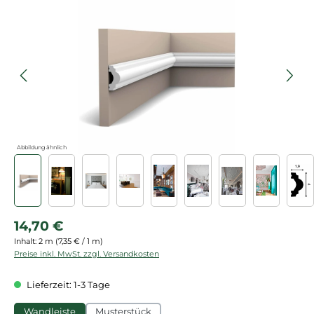
Bildergalerie überspringen
Abbildung ähnlich
Regulärer Preis:
14,70 €
Inhalt:
2 m
(7,35 € / 1 m)
Preise inkl. MwSt. zzgl. Versandkosten
Lieferzeit: 1-3 Tage
Wandleiste
Musterstück