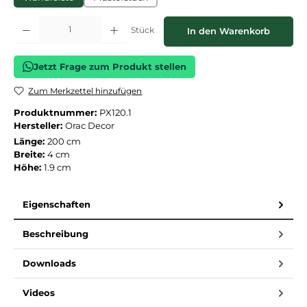
Produkt Anzahl: Gib den gewünschten Wert ein oder benutze die Schaltflächen
Stück
In den Warenkorb
Jetzt Frage zum Produkt stellen
Zum Merkzettel hinzufügen
Produktnummer:
PX120.1
Hersteller:
Orac Decor
Länge:
200 cm
Breite:
4 cm
Höhe:
1.9 cm
Eigenschaften
Beschreibung
Downloads
Videos