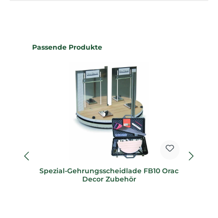
Produktgalerie überspringen
Passende Produkte
Spezial-Gehrungsscheidlade FB10 Orac
Sp
Decor Zubehör