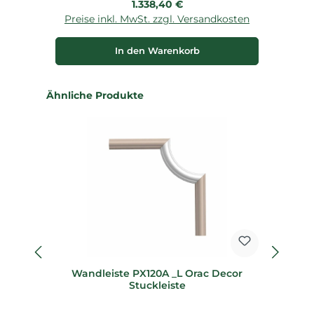
Regulärer Preis:
1.338,40 €
Preise inkl. MwSt. zzgl. Versandkosten
P
In den Warenkorb
Produktgalerie überspringen
Ähnliche Produkte
fl
Wandleiste PX120A _L Orac Decor
Fl
Stuckleiste