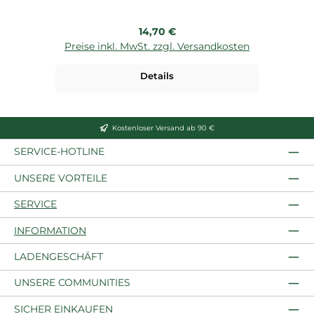
Regulärer Preis:
14,70 €
Preise inkl. MwSt. zzgl. Versandkosten
P
Details
Kostenloser Versand ab 90 €
SERVICE-HOTLINE
UNSERE VORTEILE
SERVICE
INFORMATION
LADENGESCHÄFT
UNSERE COMMUNITIES
SICHER EINKAUFEN