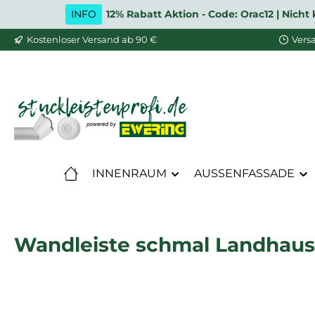
INFO
12% Rabatt Aktion - Code: Orac12 | Nic
m Hauptinhalt springen
Zur Suche springen
Zur Hauptnavigation springen
Kostenloser Versand ab 90 €
Vers
INNENRAUM
AUSSENFASSADE
Wandleiste schmal Landhaus 