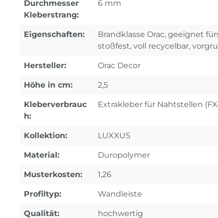
Durchmesser
6 mm
Kleberstrang:
Eigenschaften:
Brandklasse Orac, geeignet fürs
stoßfest, voll recycelbar, vorgr
Hersteller:
Orac Decor
Höhe in cm:
2,5
Kleberverbrauc
Extrakleber für Nahtstellen (F
h:
Kollektion:
LUXXUS
Material:
Duropolymer
Musterkosten:
1,26
Profiltyp:
Wandleiste
Qualität:
hochwertig