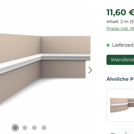
Regulärer P
11,60 
Inhalt:
2 m
(5
Preise inkl. 
Lieferzeit
Wandleis
Ähnliche 
Produkt Anza