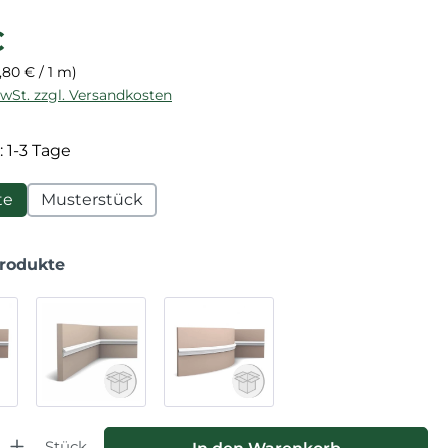
reis:
€
,80 € / 1 m)
MwSt. zzgl. Versandkosten
: 1-3 Tage
te
Musterstück
Produkte
hl: Gib den gewünschten Wert ein oder benutze die Schaltfläche
Stück