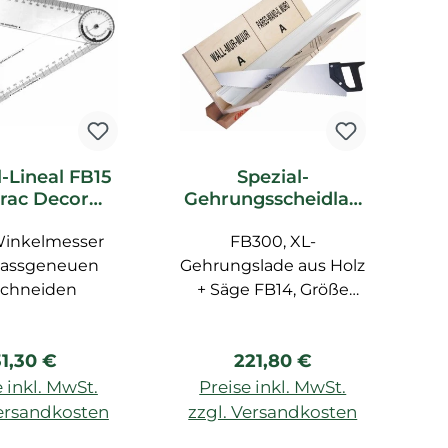
l-Lineal FB15
Spezial-
rac Decor
Gehrungsscheidlad
F
ubehör
e FB300 Orac Decor
Winkelmesser
FB300, XL-
Zubehör
assgeneuen
Gehrungslade aus Holz
schneiden
+ Säge FB14, Größe
Un
max. 29,1 cm
egulärer Preis:
Regulärer Preis:
31,30 €
221,80 €
B
 inkl. MwSt.
Preise inkl. MwSt.
ml
Versandkosten
zzgl. Versandkosten
z
W