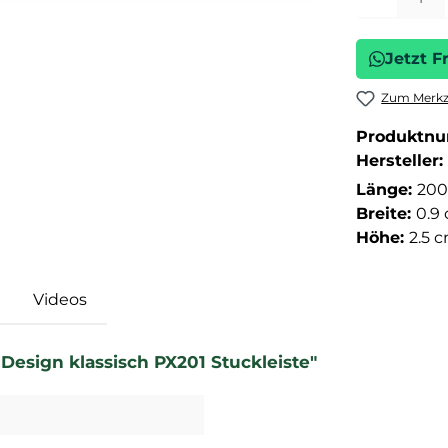
Jetzt F
Zum Merkze
Produktn
Hersteller:
Länge:
200
Breite:
0.9
Höhe:
2.5 
Videos
esign klassisch PX201 Stuckleiste"