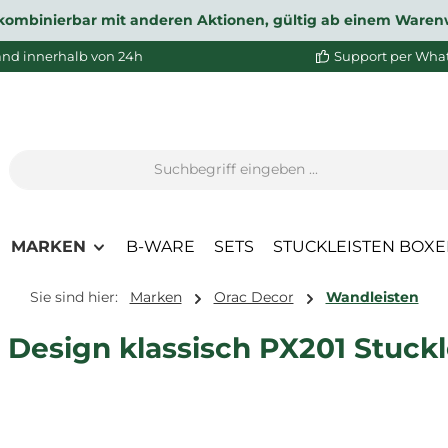
ht kombinierbar mit anderen Aktionen, gültig ab einem Waren
and innerhalb von 24h
Support per Wha
MARKEN
B-WARE
SETS
STUCKLEISTEN BOX
Sie sind hier:
Marken
Orac Decor
Wandleisten
Design klassisch PX201 Stuckl