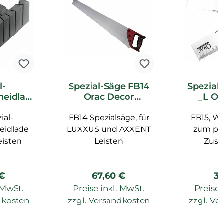
l-
Spezial-Säge FB14
Spezia
heidlad
Orac Decor
_L O
c Decor
Zubehör
Z
ial-
ör
FB14 Spezialsäge, für
FB15, 
eidlade
LUXXUS und AXXENT
zum p
eisten
Leisten
Zu
rer Preis:
Regulärer Preis:
R
 €
67,60 €
. MwSt.
Preise inkl. MwSt.
Preise
dkosten
zzgl. Versandkosten
zzgl. 