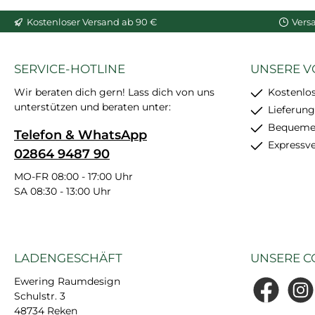
In den Warenkorb
In den War
Kostenloser Versand ab 90 €
Vers
SERVICE-HOTLINE
UNSERE V
Wir beraten dich gern! Lass dich von uns
Kostenlo
unterstützen und beraten unter:
Lieferung
Bequemer
Telefon & WhatsApp
Expressv
02864 9487 90
MO-FR 08:00 - 17:00 Uhr
SA 08:30 - 13:00 Uhr
LADENGESCHÄFT
UNSERE C
Ewering Raumdesign
Schulstr. 3
Facebook
Insta
48734 Reken