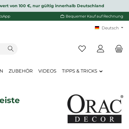
wert von 100 €, nur gültig innerhalb Deutschland
tsApp
Bequemer Kauf auf Rechnung
Deutsch
Du hast 0 Produkte a
EN
ZUBEHÖR
VIDEOS
TIPPS & TRICKS
eiste