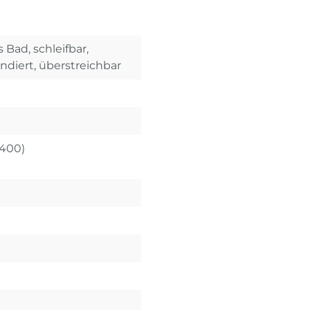
 Bad, schleifbar,
undiert, überstreichbar
X400)