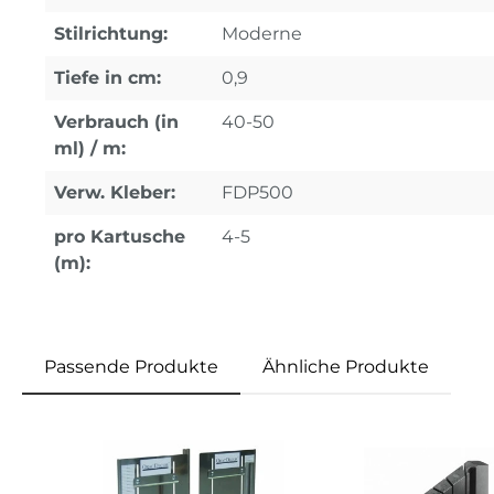
Stilrichtung:
Moderne
Tiefe in cm:
0,9
Verbrauch (in
40-50
ml) / m:
Verw. Kleber:
FDP500
pro Kartusche
4-5
(m):
Passende Produkte
Ähnliche Produkte
Produktgalerie überspringen