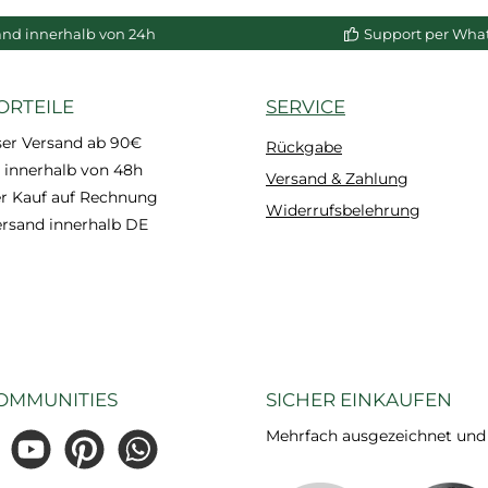
enkorb
In den Warenkorb
In de
and innerhalb von 24h
Support per Wha
ORTEILE
SERVICE
ser Versand ab 90€
Rückgabe
 innerhalb von 48h
Versand & Zahlung
 Kauf auf Rechnung
Widerrufsbelehrung
ersand innerhalb DE
OMMUNITIES
SICHER EINKAUFEN
Mehrfach ausgezeichnet und ze
gram
YouTube
Pinterest
WhatsApp