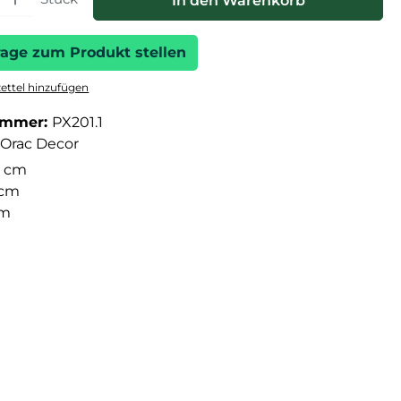
In den Warenkorb
rage zum Produkt stellen
ttel hinzufügen
ummer:
PX201.1
Orac Decor
 cm
 cm
cm