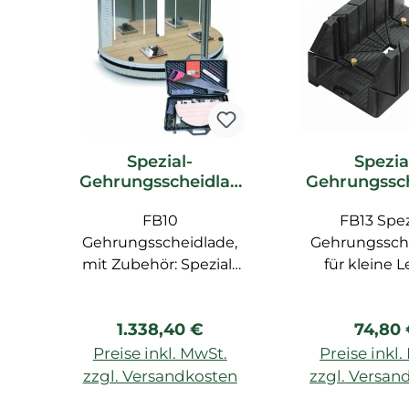
Spezial-
Spezia
Gehrungsscheidlad
Gehrungssc
e FB10 Orac Decor
e FB13 Ora
Zubehör
FB10
FB13 Spez
Zubeh
Gehrungsscheidlade,
Gehrungssch
mit Zubehör: Spezial-
für kleine L
Säge FB14, Zollstock,
Bleistift, Spezial-Lineal
Regulärer Preis:
Regulä
1.338,40 €
74,80
FB15
Preise inkl. MwSt.
Preise inkl
zzgl. Versandkosten
zzgl. Versan