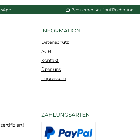
n Warenkorb
In den Warenkorb
p
tsApp
Bequemer Kauf auf Rechnung
INFORMATION
Datenschutz
AGB
Kontakt
Über uns
Impressum
ZAHLUNGSARTEN
rtifiziert!