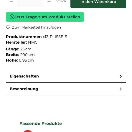
Stück
In den Warenkorb
Jetzt Frage zum Produkt stellen
Zum Merkzettel hinzufügen
Produktnummer:
x13-PLISSE-S
Hersteller:
NMC
Länge:
25 cm
Breite:
200 cm
Höhe:
0.95 cm
Eigenschaften
Beschreibung
Produktgalerie überspringen
Passende Produkte