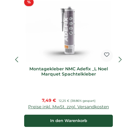
Rabatt
%
%
Montagekleber NMC Adefix _L Noel
S
Marquet Spachtelkleber
Verkaufspreis:
7,49 €
Regulärer Preis:
12,25 €
(38.86% gespart)
Preise inkl. MwSt. zzgl. Versandkosten
P
In den Warenkorb