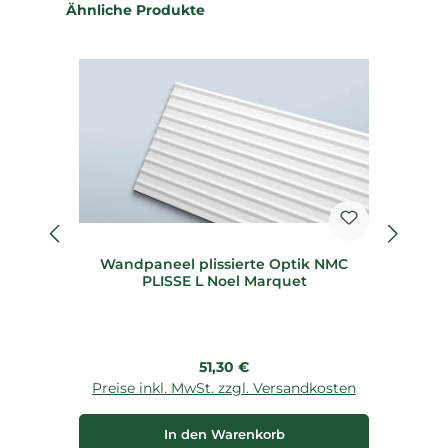
Produktgalerie überspringen
Ähnliche Produkte
%
Wandpaneel plissierte Optik NMC
8
PLISSE L Noel Marquet
Regulärer Preis:
51,30 €
Preise inkl. MwSt. zzgl. Versandkosten
P
In den Warenkorb