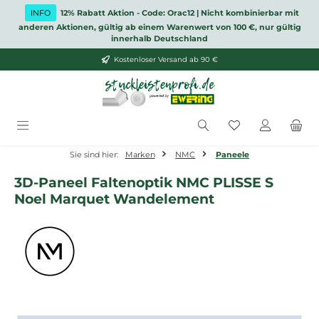
Zum Hauptinhalt springen
INFO
12% Rabatt Aktion - Code: Orac12 | Nicht kombinierbar mit
anderen Aktionen, gültig ab einem Warenwert von 100 €, nur gültig
innerhalb Deutschland
Kostenloser Versand ab 90 €
Du hast 0 Produ
Sie sind hier:
Marken
NMC
Paneele
3D-Paneel Faltenoptik NMC PLISSE S
Noel Marquet Wandelement