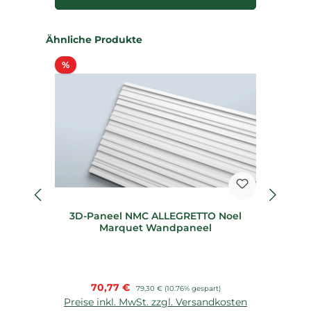
Produktgalerie überspringen
Ähnliche Produkte
Rabatt
%
%
3D-Paneel NMC ALLEGRETTO Noel
6
Marquet Wandpaneel
Verkaufspreis:
70,77 €
Regulärer Preis:
79,30 €
(10.76% gespart)
Preise inkl. MwSt. zzgl. Versandkosten
P