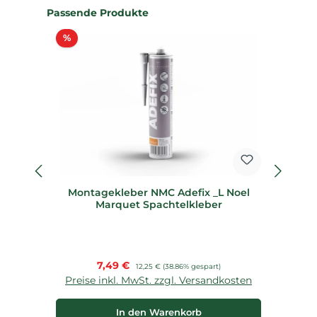
Produktgalerie überspringen
Passende Produkte
Rabatt
%
%
Montagekleber NMC Adefix _L Noel
S
Marquet Spachtelkleber
Verkaufspreis:
7,49 €
Regulärer Preis:
12,25 €
(38.86% gespart)
Preise inkl. MwSt. zzgl. Versandkosten
P
In den Warenkorb