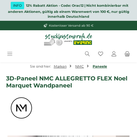
Zum Hauptinhalt springen
INFO
12% Rabatt Aktion - Code: Orac12 | Nicht kombinierbar mit
anderen Aktionen, gültig ab einem Warenwert von 100 €, nur gültig
innerhalb Deutschland
Kostenloser Versand ab 90 €
Du hast 0 Produ
Sie sind hier:
Marken
NMC
Paneele
3D-Paneel NMC ALLEGRETTO FLEX Noel
Marquet Wandpaneel