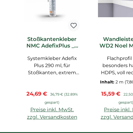
Stoßkantenkleber
Wandleist
NMC AdefixPlus _L
WD2 Noel M
Noel Marquet
Stucklei
Systemkleber Adefix
Zubehör
Flachprofi
Plus 290 ml, für
besonders ha
Stoßkanten, extrem
HDPS, voll re
große Profile, Stöße
und grundie
Inhalt:
2 m
(7,8
müssen mit Adefix
Verkaufspreis:
Regulärer Preis:
Verkaufspre
Regul
24,69 €
15,59 €
nachgespachtel
36,79 €
(32.89%
22,50
werden, schnell
gespart)
gespart
trocknend
Preise inkl. MwSt.
Preise inkl
zzgl. Versandkosten
zzgl. Versan
In den Warenkorb