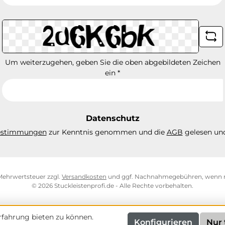
Adresse
*
Um weiterzugehen, geben Sie die oben abgebildeten Zeichen
ein
*
Datenschutz
estimmungen
zur Kenntnis genommen und die
AGB
gelesen und
. Mehrwertsteuer zzgl.
Versandkosten
und ggf. Nachnahmegebühren, wenn n
© 2026 Stuckleistenprofi.de - Alle Rechte vorbehalten.
fahrung bieten zu können.
Konfigurieren
Nur 