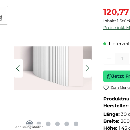
Verkaufspre
120,77
Inhalt:
1 Stüc
Preise inkl. 
Lieferzeit
Produkt Anza
Jetzt F
Zum Merkze
Produktn
Hersteller:
Länge:
30 
Breite:
200
Abbildung ähnlich
Höhe:
1.45