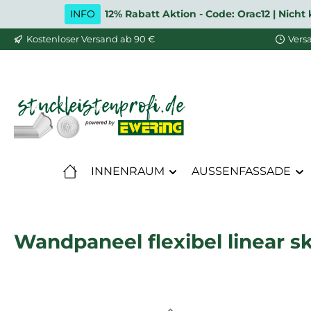
INFO
12% Rabatt Aktion - Code: Orac12 | Nic
m Hauptinhalt springen
Zur Suche springen
Zur Hauptnavigation springen
Kostenloser Versand ab 90 €
Vers
INNENRAUM
AUSSENFASSADE
Wandpaneel flexibel linear 