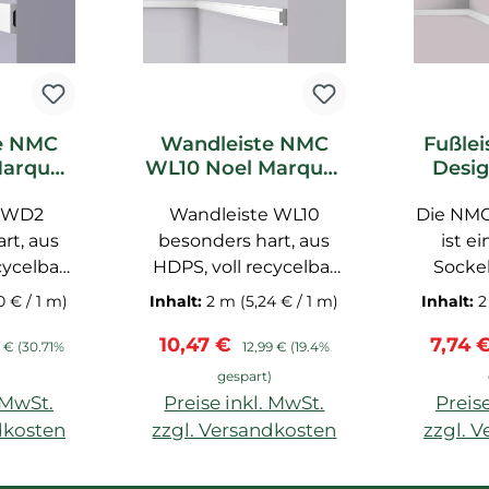
e NMC
Wandleiste NMC
Fußlei
arquet
WL10 Noel Marquet
Desig
ste
Stuckleiste
M
l WD2
Wandleiste WL10
Die NMC 
Soc
rt, aus
besonders hart, aus
ist e
cycelbar
HDPS, voll recycelbar
Sockel
rt NMC
und grundiert NMC,
schn
0 € / 1 m)
Inhalt:
2 m
(5,24 € / 1 m)
Inhalt:
Maße: 200x1,45x3 cm
Makeov
is:
ärer Preis:
Verkaufspreis:
Regulärer Preis:
Verkau
10,47 €
7,74 
einfa
 €
(30.71%
12,99 €
(19.4%
eigent s
)
gespart)
Wandg
. MwSt.
Preise inkl. MwSt.
Preise
Durch d
dkosten
zzgl. Versandkosten
zzgl. 
Polysty
In den Warenkorb
sie be