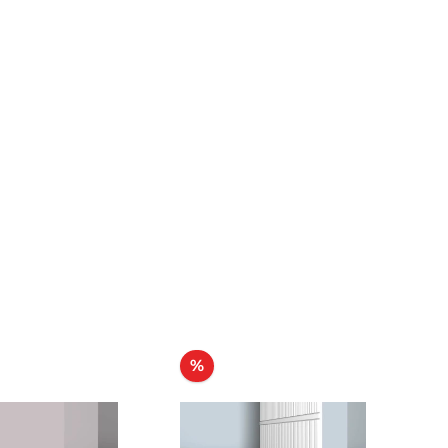
tt
Rabatt
%