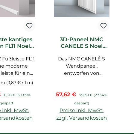
ste kantiges
3D-Paneel NMC
n FL11 Noel
CANELE S Noel
arquet
Marquet
Fußleiste FL11
kelleiste
Das NMC CANELÉ S
Wandelement
ine moderne
Wandpaneel,
leiste für ein
entworfen von
elles Wand
Bertrand Lejoly, ist ein
2 m
(3,87 € / 1 m)
er. Durch die
Meisterwerk
fspreis:
Regulärer Preis:
Verkaufspreis:
Regulärer Preis:
€
57,62 €
che Montage
modernistischer
11,20 €
(30.89%
79,30 €
(27.34%
ie sich für DIY
Inspiration und
gespart)
gespart)
estaltungen.
skandinavischer
 inkl. MwSt.
Preise inkl. MwSt.
as hochdichte
Architektur. Mit einer
Versandkosten
zzgl. Versandkosten
rolmaterial ist
Größe von 300 x 14,5 x
sonders hart,
2000 mm, bietet es
In den Warenkorb