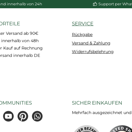
stoßfe
and innerhalb von 24h
Support per Wha
und m
bere
ORTEILE
SERVICE
En
vorgr
ser Versand ab 90€
Rückgabe
multi
 innerhalb von 48h
Versand & Zahlung
Fußleis
 Kauf auf Rechnung
Widerrufsbelehrung
die Maß
ersand innerhalb DE
cm x 
wasserf
für Fe
das Ba
Dusche
OMMUNITIES
SICHER EINKAUFEN
Mehrfach ausgezeichnet und ze
gram
YouTube
Pinterest
WhatsApp