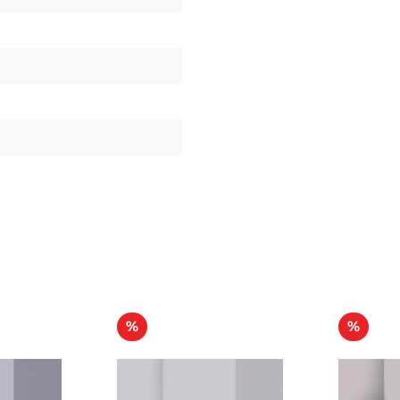
Rabatt
Raba
%
%