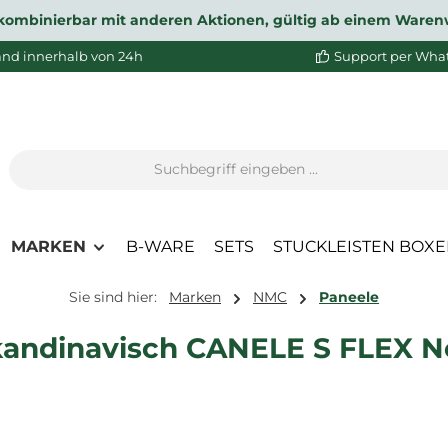
ht kombinierbar mit anderen Aktionen, gültig ab einem Waren
and innerhalb von 24h
Support per Wha
MARKEN
B-WARE
SETS
STUCKLEISTEN BOX
Sie sind hier:
Marken
NMC
Paneele
skandinavisch CANELE S FLEX N