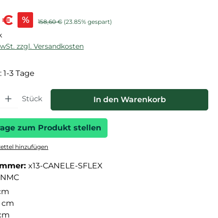
is:
 €
%
Regulärer Preis:
158,60 €
(23.85% gespart)
k
MwSt. zzgl. Versandkosten
: 1-3 Tage
hl: Gib den gewünschten Wert ein oder benutze die Schaltfläche
Stück
In den Warenkorb
rage zum Produkt stellen
ttel hinzufügen
ummer:
x13-CANELE-SFLEX
NMC
cm
 cm
 cm