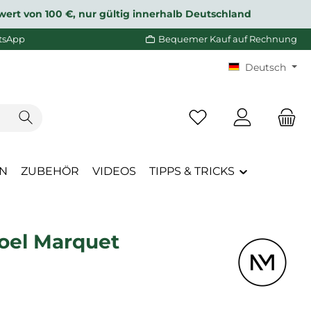
wert von 100 €, nur gültig innerhalb Deutschland
tsApp
Bequemer Kauf auf Rechnung
Deutsch
Du hast 0 Produkte a
EN
ZUBEHÖR
VIDEOS
TIPPS & TRICKS
oel Marquet