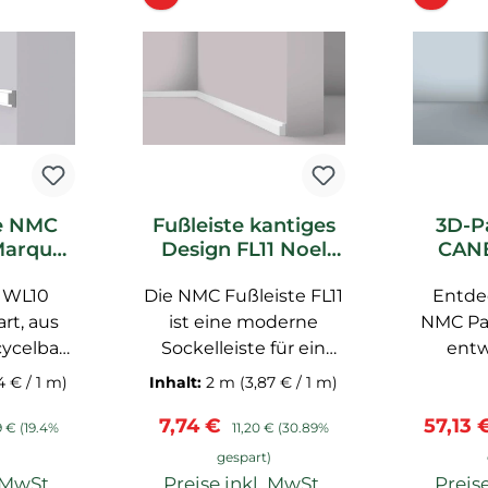
e NMC
Fußleiste kantiges
3D-P
Marquet
Design FL11 Noel
CANE
ste
Marquet
M
 WL10
Die NMC Fußleiste FL11
Sockelleiste
Wande
Entde
rt, aus
ist eine moderne
NMC Pan
cycelbar
Sockelleiste für ein
ent
rt NMC,
schnelles Wand
belgis
4 € / 1 m)
Inhalt:
2 m
(3,87 € / 1 m)
45x3 cm
Makeover. Durch die
Bertrand
is:
lärer Preis:
Verkaufspreis:
Regulärer Preis:
Verkau
7,74 €
57,13
einfache Montage
3D-Wan
9 €
(19.4%
11,20 €
(30.89%
eigent sie sich für DIY
der AR
)
gespart)
Wandgestaltungen.
bestic
. MwSt.
Preise inkl. MwSt.
Preise