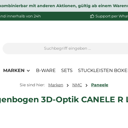
ht kombinierbar mit anderen Aktionen, gültig ab einem Waren
and innerhalb von 24h
Support per Wha
MARKEN
B-WARE
SETS
STUCKLEISTEN BOX
Sie sind hier:
Marken
NMC
Paneele
enbogen 3D-Optik CANELE R L