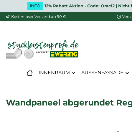
INFO
12% Rabatt Aktion - Code: Orac12 | Nic
m Hauptinhalt springen
Zur Suche springen
Zur Hauptnavigation springen
Kostenloser Versand ab 90 €
Vers
INNENRAUM
AUSSENFASSADE
Wandpaneel abgerundet Reg