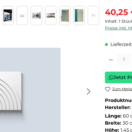
Verkaufspre
40,25
Inhalt:
1 Stüc
Preise inkl. 
Lieferzeit
Produkt Anza
Jetzt F
Zum Merkze
Produktn
Hersteller:
Länge:
60 
Breite:
30 
Höhe:
1.45