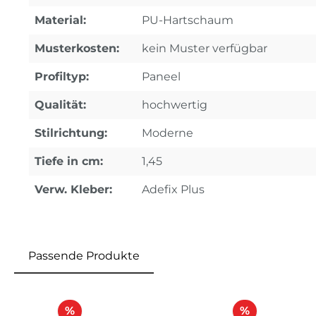
Material:
PU-Hartschaum
Musterkosten:
kein Muster verfügbar
Profiltyp:
Paneel
Qualität:
hochwertig
Stilrichtung:
Moderne
Tiefe in cm:
1,45
Verw. Kleber:
Adefix Plus
Passende Produkte
Produktgalerie überspringen
Rabatt
Rabatt
%
%