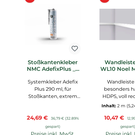
Stoßkantenkleber
Wandleist
NMC AdefixPlus _L
WL10 Noel 
Noel Marquet
Stucklei
Systemkleber Adefix
Zubehör
Wandleiste
Plus 290 ml, für
besonders ha
Stoßkanten, extrem
HDPS, voll re
große Profile, Stöße
und grundie
Inhalt:
2 m
(5,2
müssen mit Adefix
Maße: 200x1,
Verkaufspreis:
Regulärer Preis:
Verkaufspre
Regu
24,69 €
10,47 €
nachgespachtel
36,79 €
(32.89%
12,9
werden, schnell
gespart)
gespart
trocknend
Preise inkl. MwSt.
Preise inkl