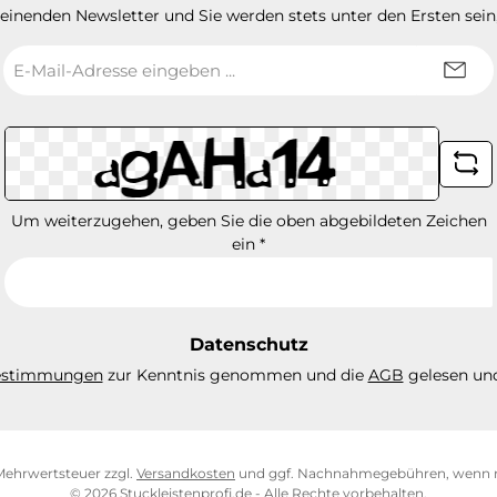
heinenden Newsletter und Sie werden stets unter den Ersten sei
E-
Mail-
Adresse
*
Um weiterzugehen, geben Sie die oben abgebildeten Zeichen
ein
*
Datenschutz
estimmungen
zur Kenntnis genommen und die
AGB
gelesen und
. Mehrwertsteuer zzgl.
Versandkosten
und ggf. Nachnahmegebühren, wenn n
© 2026 Stuckleistenprofi.de - Alle Rechte vorbehalten.