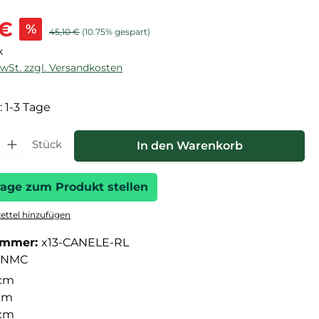
is:
 €
%
Regulärer Preis:
45,10 €
(10.75% gespart)
k
MwSt. zzgl. Versandkosten
: 1-3 Tage
hl: Gib den gewünschten Wert ein oder benutze die Schaltfläche
Stück
In den Warenkorb
rage zum Produkt stellen
ttel hinzufügen
ummer:
x13-CANELE-RL
NMC
cm
cm
 cm