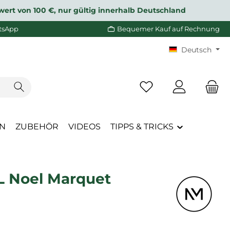
wert von 100 €, nur gültig innerhalb Deutschland
tsApp
Bequemer Kauf auf Rechnung
Deutsch
Du hast 0 Produkte a
EN
ZUBEHÖR
VIDEOS
TIPPS & TRICKS
 Noel Marquet