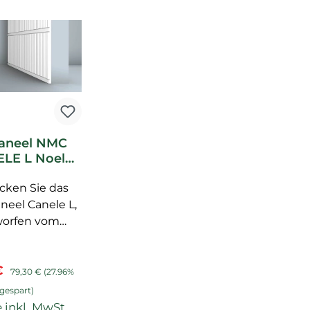
aneel NMC
LE L Noel
arquet
lement _L3
cken Sie das
eel Canele L,
worfen vom
chen Designer
 Lejoly. Dieses
fspreis:
Regulärer Preis:
 €
dpaneel, Teil
79,30 €
(27.96%
STYL® Reihe,
gespart)
ht durch sein
 inkl. MwSt.