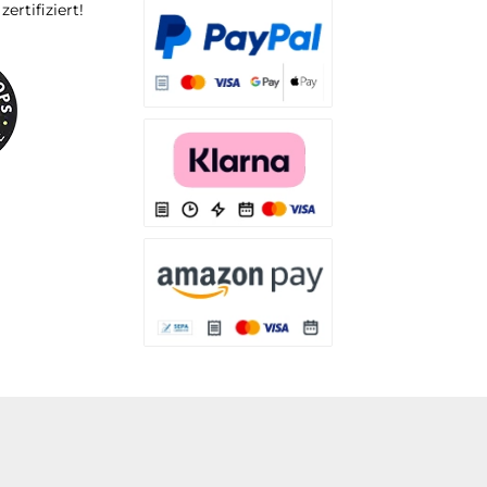
rtifiziert!
 WL10 sind
ls erhältlich.
Es stehen Ihnen verschiedene Zahlungsarten
Es stehen Ihnen verschiedene Zahlungsarten 
Es stehen Ihnen verschiedene Zahlungsarte