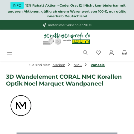
Zum Hauptinhalt springen
INFO
12% Rabatt Aktion - Code: Orac12 | Nicht kombinierbar mit
anderen Aktionen, gültig ab einem Warenwert von 100 €, nur gültig
innerhalb Deutschland
Kostenloser Versand ab 90 €
Du hast 0 Produ
Sie sind hier:
Marken
NMC
Paneele
3D Wandelement CORAL NMC Korallen
Optik Noel Marquet Wandpaneel