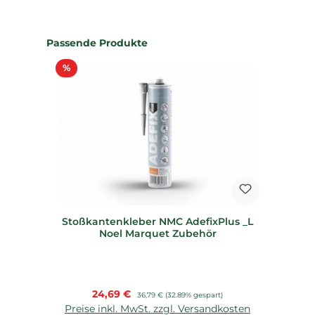
Produktgalerie überspringen
Passende Produkte
Rabatt
%
Stoßkantenkleber NMC AdefixPlus _L
Noel Marquet Zubehör
Verkaufspreis:
24,69 €
Regulärer Preis:
36,79 €
(32.89% gespart)
Preise inkl. MwSt. zzgl. Versandkosten