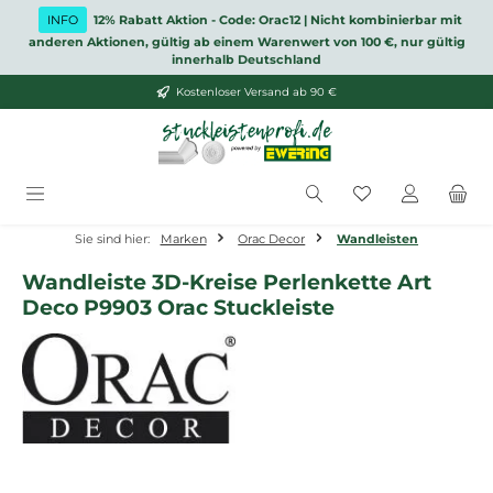
Zum Hauptinhalt springen
INFO
12% Rabatt Aktion - Code: Orac12 | Nicht kombinierbar mit
anderen Aktionen, gültig ab einem Warenwert von 100 €, nur gültig
innerhalb Deutschland
Kostenloser Versand ab 90 €
Du hast 0 Produ
Sie sind hier:
Marken
Orac Decor
Wandleisten
Wandleiste 3D-Kreise Perlenkette Art
Deco P9903 Orac Stuckleiste