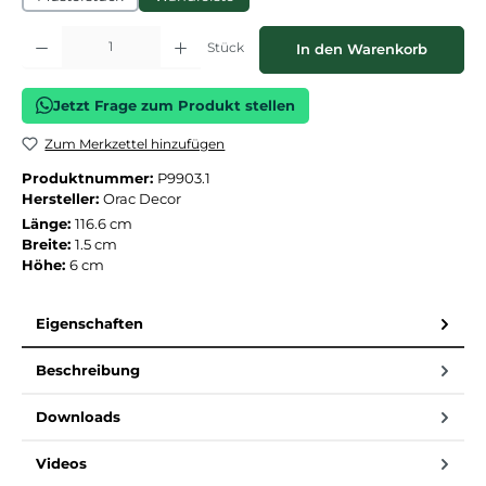
Produkt Anzahl: Gib den gewünschten Wert ein oder benutze die Schaltflächen
Stück
In den Warenkorb
Jetzt Frage zum Produkt stellen
Zum Merkzettel hinzufügen
Produktnummer:
P9903.1
Hersteller:
Orac Decor
Länge:
116.6 cm
Breite:
1.5 cm
Höhe:
6 cm
Eigenschaften
Beschreibung
Downloads
Videos