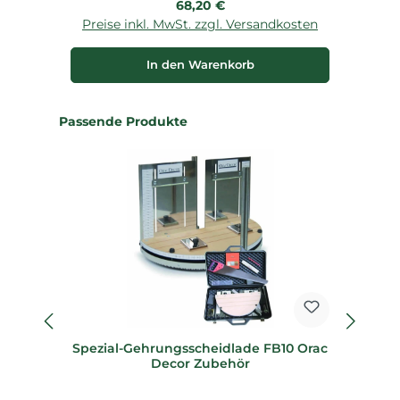
Regulärer Preis:
68,20 €
Preise inkl. MwSt. zzgl. Versandkosten
P
In den Warenkorb
Produktgalerie überspringen
Passende Produkte
Spezial-Gehrungsscheidlade FB10 Orac
Sp
Decor Zubehör