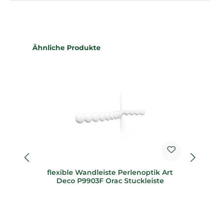
Produktgalerie überspringen
Ähnliche Produkte
flexible Wandleiste Perlenoptik Art
20
Deco P9903F Orac Stuckleiste