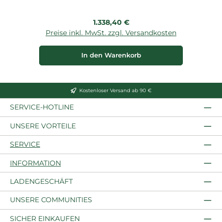
Regulärer Preis:
1.338,40 €
Preise inkl. MwSt. zzgl. Versandkosten
P
In den Warenkorb
Kostenloser Versand ab 90 €
SERVICE-HOTLINE
UNSERE VORTEILE
SERVICE
INFORMATION
LADENGESCHÄFT
UNSERE COMMUNITIES
SICHER EINKAUFEN