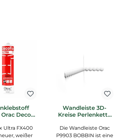
nklebstoff
Wandleiste 3D-
Z
 Orac Decor
Kreise Perlenkette
K
x Ultra weiß
Art Deco P9903
W
x Ultra FX400
Die Wandleiste Orac
Orac Stuckleiste
 neuer, weißer
P9903 BOBBIN ist eine