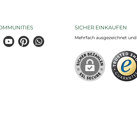
ickfang.
Zusam
t aus
minimi
stem
Ultra
OMMUNITIES
SICHER EINKAUFEN
st diese
a
seitig
Sicherhe
Mehrfach ausgezeichnet und ze
nk ihrer
und b
gram
YouTube
Pinterest
WhatsApp
und
A
t bietet
em
n Schutz
e. Maße:
2,2 cm.