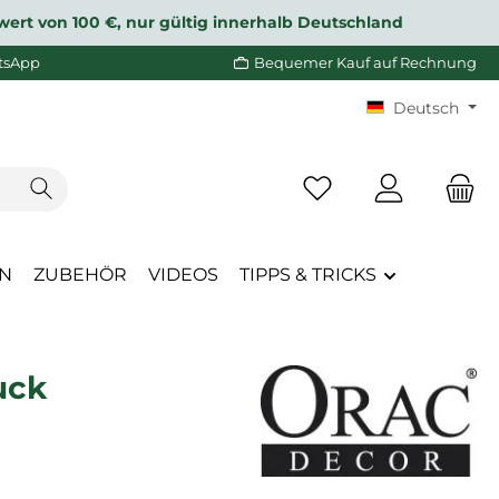
wert von 100 €, nur gültig innerhalb Deutschland
tsApp
Bequemer Kauf auf Rechnung
Deutsch
Du hast 0 Produkte a
EN
ZUBEHÖR
VIDEOS
TIPPS & TRICKS
uck