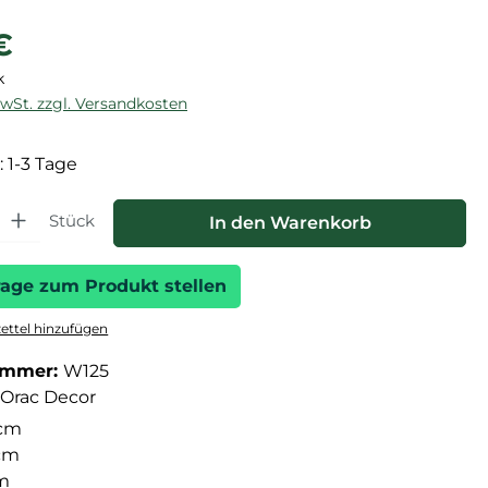
reis:
€
k
MwSt. zzgl. Versandkosten
: 1-3 Tage
hl: Gib den gewünschten Wert ein oder benutze die Schaltfläche
Stück
In den Warenkorb
rage zum Produkt stellen
ttel hinzufügen
ummer:
W125
Orac Decor
cm
cm
cm