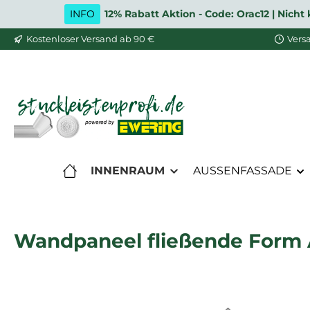
INFO
12% Rabatt Aktion - Code: Orac12 | Nic
m Hauptinhalt springen
Zur Suche springen
Zur Hauptnavigation springen
Kostenloser Versand ab 90 €
Vers
INNENRAUM
AUSSENFASSADE
Wandpaneel fließende Form 