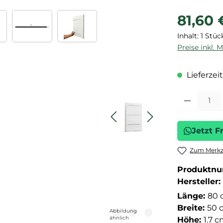
Regulärer P
81,60 
Inhalt:
1 Stüc
Preise inkl. 
Lieferzeit
Produkt Anza
Jetzt F
Zum Merkze
Produktn
Hersteller:
Länge:
80 
Breite:
50 
Abbildung
ähnlich
Höhe:
1.7 