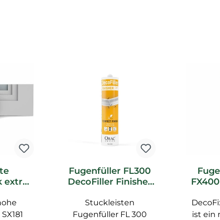
te
Fugenfüller FL300
Fuge
 extra
DecoFiller Finisher
FX400
1 HIGH
Orac Decor
DecoFi
 Decor
 hohe
Stuckleisten
DecoFi
iste
 SX181
Fugenfüller FL 300
ist ein