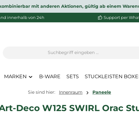
ht kombinierbar mit anderen Aktionen, gültig ab einem Waren
and innerhalb von 24h
Support per Wha
MARKEN
B-WARE
SETS
STUCKLEISTEN BOX
Sie sind hier:
Innenraum
Paneele
Art-Deco W125 SWIRL Orac St