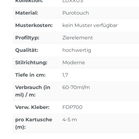
Kollektion:
LUXXUS
Material:
Purotouch
Musterkosten:
kein Muster verfügbar
Profiltyp:
Zierelement
Qualität:
hochwertig
Stilrichtung:
Moderne
Tiefe in cm:
1,7
Verbrauch (in
60-70ml/m
ml) / m:
Verw. Kleber:
FDP700
pro Kartusche
4-5 m
(m):