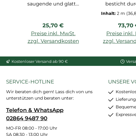
saugende und glatte
besticht dur
Untergründe, Kleber
markan
Inhalt:
2 m
(36,
für Feuchträume, für
Formgebu
Regulärer Preis:
Regulä
25,70 €
73,70
Außenarbeiten, für
Stufenopti
Feuchträume, 290 ml,
eignet sich
Preise inkl. MwSt.
Preise inkl
besonders starker MS-
hervorrage
zzgl. Versandkosten
zzgl. Versan
Polymerkleber.
stilvoller Ü
In den Warenkorb
Ehemals DecoFix
zwischen Wa
Kostenloser Versand ab 90 €
Vers
Hydro.
Decke. Nebe
Funktion als F
kann diese gr
SERVICE-HOTLINE
UNSERE V
Leiste auc
Decken- 
Wir beraten dich gern! Lass dich von uns
Kostenlo
unterstützen und beraten unter:
Wandleiste s
Lieferung
Abdeckung
Bequemer
Telefon & WhatsApp
unansehnlich
Expressv
02864 9487 90
verwendet wer
modernes D
MO-FR 08:00 - 17:00 Uhr
SA 08:30 - 13:00 Uhr
macht sie z