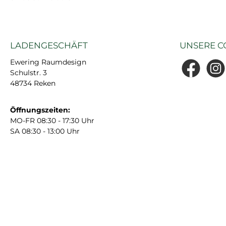
attraktiven Bl
Hergestell
wasserfe
LADENGESCHÄFT
UNSERE C
Duropolmer, i
Leiste viel
Ewering Raumdesign
einsetzbar. Da
Schulstr. 3
Facebook
Insta
Kratz- 
48734 Reken
Stoßfestigkei
sie zud
Öffnungszeiten:
zuverlässige
MO-FR 08:30 - 17:30 Uhr
für die Wänd
SA 08:30 - 13:00 Uhr
200 x 20,0 x 