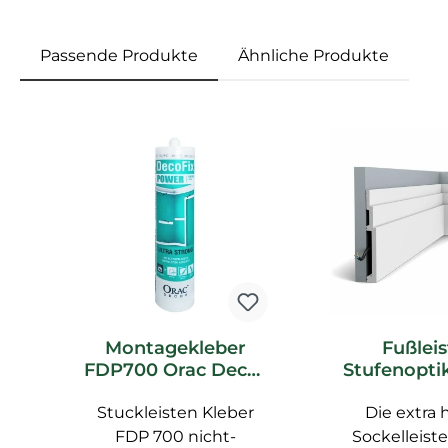
Passende Produkte
Ähnliche Produkte
Produktgalerie überspringen
Montagekleber
Fußleis
FDP700 Orac Decor
Stufenoptik
DecoFix Power
hoch SX18
Stuckleisten Kleber
Kleber für
LINE Orac
Die extra
Feuchträume
Deckenle
FDP 700 nicht-
Sockelleiste