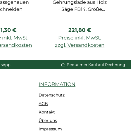
assgeneuen
Gehrungslade aus Holz
schneiden
+ Säge FB14, Größe
Un
max. 29,1 cm
egulärer Preis:
Regulärer Preis:
31,30 €
221,80 €
B
 inkl. MwSt.
Preise inkl. MwSt.
ml
Versandkosten
zzgl. Versandkosten
z
W
n Warenkorb
In den Warenkorb
p
tsApp
Bequemer Kauf auf Rechnung
INFORMATION
Datenschutz
AGB
Kontakt
Über uns
Impressum