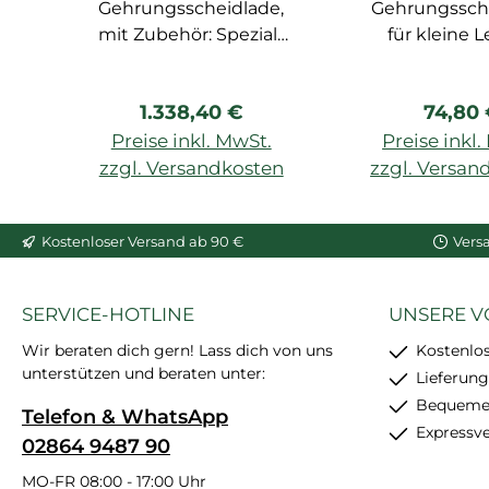
Gehrungsscheidlade,
Gehrungssch
mit Zubehör: Spezial-
für kleine L
Säge FB14, Zollstock,
Bleistift, Spezial-Lineal
Regulärer Preis:
Regulä
1.338,40 €
74,80
FB15
Preise inkl. MwSt.
Preise inkl
zzgl. Versandkosten
zzgl. Versan
In den Warenkorb
In den War
Kostenloser Versand ab 90 €
Vers
SERVICE-HOTLINE
UNSERE V
Wir beraten dich gern! Lass dich von uns
Kostenlo
unterstützen und beraten unter:
Lieferung
Bequemer
Telefon & WhatsApp
Expressv
02864 9487 90
MO-FR 08:00 - 17:00 Uhr