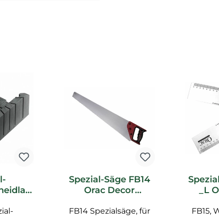
l-
Spezial-Säge FB14
Spezia
heidlad
Orac Decor
_L O
c Decor
Zubehör
Z
ial-
ör
FB14 Spezialsäge, für
FB15, 