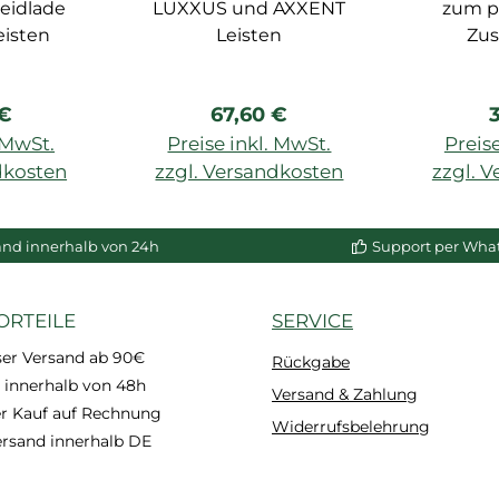
eidlade
LUXXUS und AXXENT
zum p
eisten
Leisten
Zu
rer Preis:
Regulärer Preis:
R
 €
67,60 €
. MwSt.
Preise inkl. MwSt.
Preise
dkosten
zzgl. Versandkosten
zzgl. 
enkorb
In den Warenkorb
In de
and innerhalb von 24h
Support per Wha
ORTEILE
SERVICE
ser Versand ab 90€
Rückgabe
 innerhalb von 48h
Versand & Zahlung
 Kauf auf Rechnung
Widerrufsbelehrung
ersand innerhalb DE