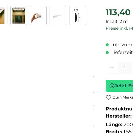
Regulärer P
113,40
Inhalt:
2 m
Preise inkl. 
Info zum 
Lieferzeit
Produkt Anza
A
b
b
Jetzt F
il
d
u
Zum Merkze
n
g
Produktn
ä
h
Hersteller:
n
li
Länge:
200
c
h
Breite:
1.5