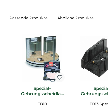
Passende Produkte
Ähnliche Produkte
Produktgalerie überspringen
Spezial-
Spezia
Gehrungsscheidlad
Gehrungssc
e FB10 Orac Decor
e FB13 Ora
Zubehör
FB10
FB13 Spez
Zubeh