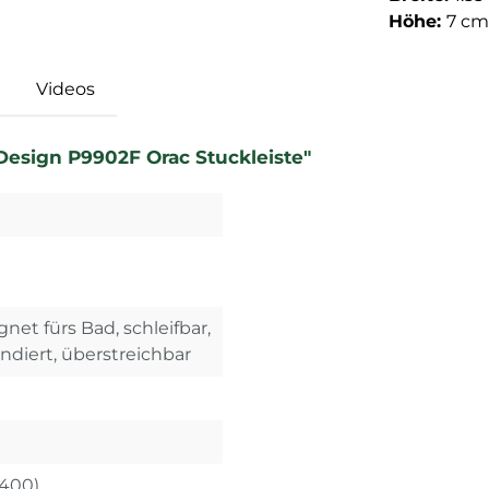
Höhe:
7 cm
Videos
Design P9902F Orac Stuckleiste"
gnet fürs Bad, schleifbar,
undiert, überstreichbar
X400)