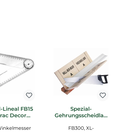
l-Lineal FB15
Spezial-
rac Decor
Gehrungsscheidlad
F
ubehör
e FB300 Orac Decor
Winkelmesser
FB300, XL-
Zubehör