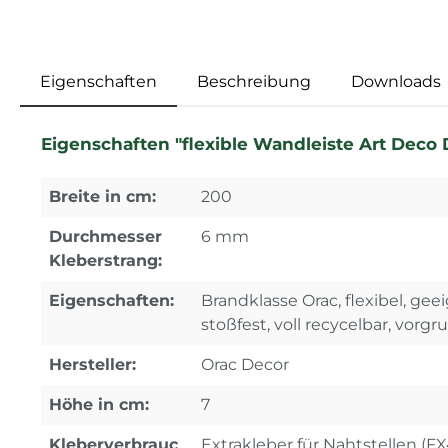
Eigenschaften
Beschreibung
Downloads
Eigenschaften "flexible Wandleiste Art Deco 
Breite in cm:
200
Durchmesser
6 mm
Kleberstrang:
Eigenschaften:
Brandklasse Orac, flexibel, geei
stoßfest, voll recycelbar, vorgr
Hersteller:
Orac Decor
Höhe in cm:
7
Kleberverbrauc
Extrakleber für Nahtstellen (F