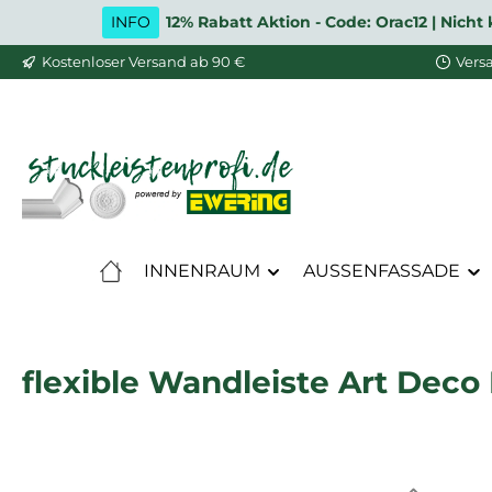
INFO
12% Rabatt Aktion - Code: Orac12 | Nic
m Hauptinhalt springen
Zur Suche springen
Zur Hauptnavigation springen
Kostenloser Versand ab 90 €
Vers
INNENRAUM
AUSSENFASSADE
flexible Wandleiste Art Deco