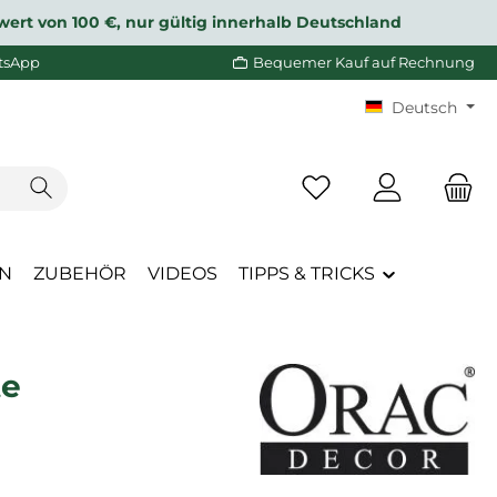
wert von 100 €, nur gültig innerhalb Deutschland
tsApp
Bequemer Kauf auf Rechnung
Deutsch
Du hast 0 Produkte a
EN
ZUBEHÖR
VIDEOS
TIPPS & TRICKS
te