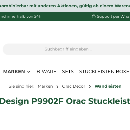
ht kombinierbar mit anderen Aktionen, gültig ab einem Waren
and innerhalb von 24h
Support per Wha
MARKEN
B-WARE
SETS
STUCKLEISTEN BOX
Sie sind hier:
Marken
Orac Decor
Wandleisten
 Design P9902F Orac Stuckleis