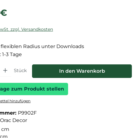
reis:
 €
MwSt. zzgl. Versandkosten
flexiblen Radius unter Downloads
: 1-3 Tage
hl: Gib den gewünschten Wert ein oder benutze die Schaltfläche
Stück
In den Warenkorb
rage zum Produkt stellen
ttel hinzufügen
ummer:
P9902F
Orac Decor
 cm
5 cm