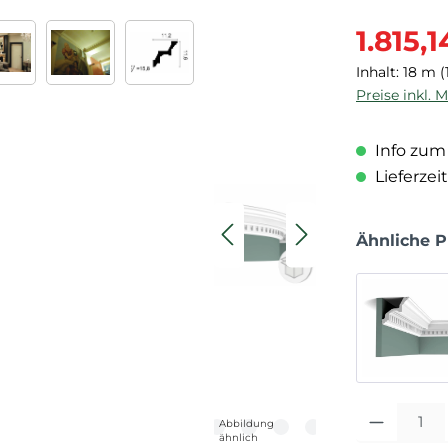
Verkaufspre
1.815,
Inhalt:
18 m
(
Preise inkl. 
Info zum 
Lieferzeit
Ähnliche 
Produkt Anza
Abbildung
ähnlich