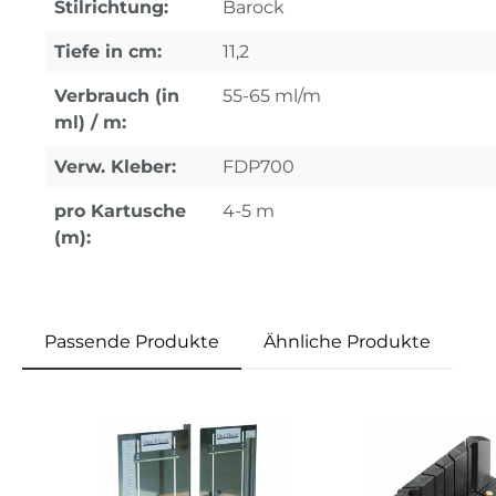
Stilrichtung:
Barock
Tiefe in cm:
11,2
Verbrauch (in
55-65 ml/m
ml) / m:
Verw. Kleber:
FDP700
pro Kartusche
4-5 m
(m):
Passende Produkte
Ähnliche Produkte
Produktgalerie überspringen