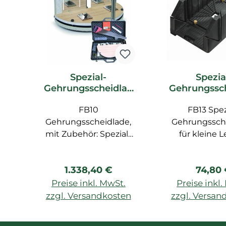
Spezial-
Spezia
Gehrungsscheidlad
Gehrungssc
e FB10 Orac Decor
e FB13 Ora
Zubehör
FB10
FB13 Spez
Zubeh
Gehrungsscheidlade,
Gehrungssch
mit Zubehör: Spezial-
für kleine L
Säge FB14, Zollstock,
Bleistift, Spezial-Lineal
Regulärer Preis:
Regulä
1.338,40 €
74,80
FB15
Preise inkl. MwSt.
Preise inkl
zzgl. Versandkosten
zzgl. Versan
In den Warenkorb
In den War