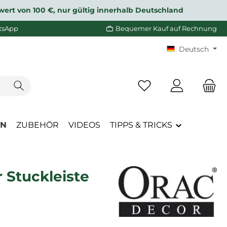
wert von 100 €, nur gültig innerhalb Deutschland
tsApp
Bequemer Kauf auf Rechnung
Deutsch
Du hast 0 Produkte a
EN
ZUBEHÖR
VIDEOS
TIPPS & TRICKS
 Stuckleiste