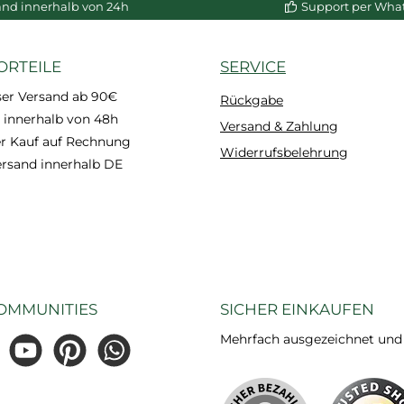
and innerhalb von 24h
Support per Wha
ORTEILE
SERVICE
ser Versand ab 90€
Rückgabe
 innerhalb von 48h
Versand & Zahlung
 Kauf auf Rechnung
Widerrufsbelehrung
ersand innerhalb DE
OMMUNITIES
SICHER EINKAUFEN
Mehrfach ausgezeichnet und ze
gram
YouTube
Pinterest
WhatsApp