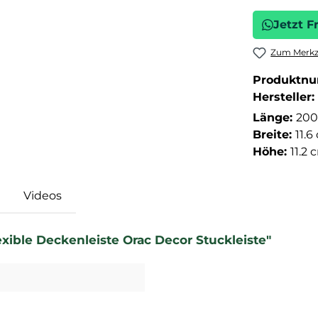
Jetzt F
Zum Merkze
Produktn
Hersteller:
Länge:
200
Breite:
11.6
Höhe:
11.2 
Videos
exible Deckenleiste Orac Decor Stuckleiste"