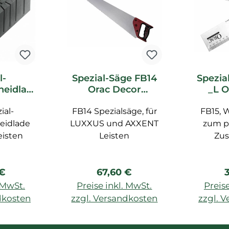
l-
Spezial-Säge FB14
Spezia
heidlad
Orac Decor
_L O
c Decor
Zubehör
Z
ial-
ör
FB14 Spezialsäge, für
FB15, 
eidlade
LUXXUS und AXXENT
zum p
eisten
Leisten
Zu
rer Preis:
Regulärer Preis:
R
 €
67,60 €
. MwSt.
Preise inkl. MwSt.
Preise
dkosten
zzgl. Versandkosten
zzgl. 
enkorb
In den Warenkorb
In de