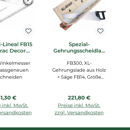
l-Lineal FB15
Spezial-
rac Decor
Gehrungsscheidlad
F
ubehör
e FB300 Orac Decor
Winkelmesser
FB300, XL-
Zubehör
assgeneuen
Gehrungslade aus Holz
schneiden
+ Säge FB14, Größe
Un
max. 29,1 cm
egulärer Preis:
Regulärer Preis:
31,30 €
221,80 €
B
 inkl. MwSt.
Preise inkl. MwSt.
ml
Versandkosten
zzgl. Versandkosten
z
W
n Warenkorb
In den Warenkorb
p