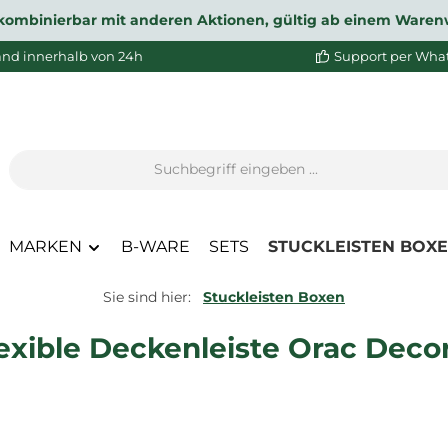
ht kombinierbar mit anderen Aktionen, gültig ab einem Waren
and innerhalb von 24h
Support per Wha
MARKEN
B-WARE
SETS
STUCKLEISTEN BOX
Sie sind hier:
Stuckleisten Boxen
lexible Deckenleiste Orac Decor