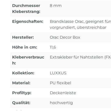
Durchmesser
8 mm
Kleberstrang:
Eigenschaften:
Brandklasse Orac, geeignet fürs
vorgrundiert, überstreichbar
Hersteller:
Orac Decor Box
Höhe in cm:
11,6
Kleberverbrauc
Extrakleber für Nahtstellen (F
h:
Kollektion:
LUXXUS
Material:
PU flexibel
Profiltyp:
Deckenleiste
Qualität:
hochwertig