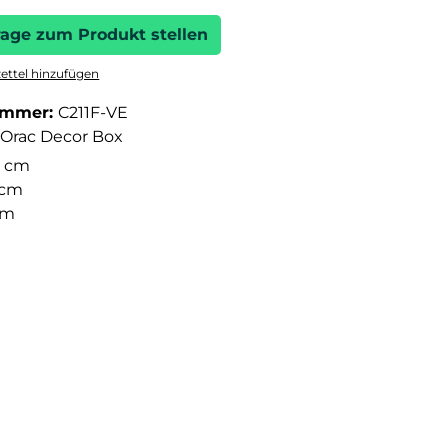
rage zum Produkt stellen
ttel hinzufügen
ummer:
C211F-VE
Orac Decor Box
 cm
 cm
cm