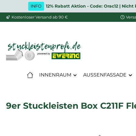
INFO
12% Rabatt Aktion - Code: Orac12 | Nic
m Hauptinhalt springen
Zur Suche springen
Zur Hauptnavigation springen
Kostenloser Versand ab 90 €
Vers
INNENRAUM
AUSSENFASSADE
9er Stuckleisten Box C211F F