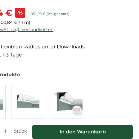
is:
14 €
%
Regulärer Preis:
1.852,19 €
(2% gespart)
100,84 € / 1 m)
MwSt. zzgl. Versandkosten
flexiblen Radius unter Downloads
: 1-3 Tage
Produkte
hl: Gib den gewünschten Wert ein oder benutze die Schaltfläche
Stück
In den Warenkorb