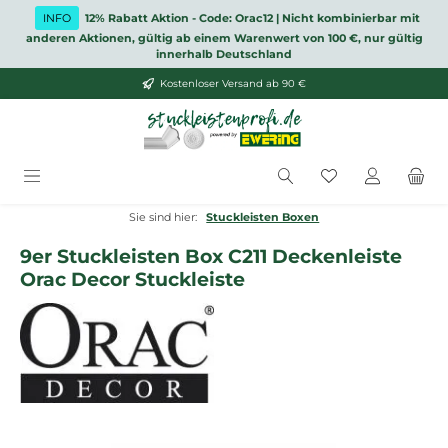
Zum Hauptinhalt springen
INFO
12% Rabatt Aktion - Code: Orac12 | Nicht kombinierbar mit
anderen Aktionen, gültig ab einem Warenwert von 100 €, nur gültig
innerhalb Deutschland
Kostenloser Versand ab 90 €
Du hast 0 Produ
Sie sind hier:
Stuckleisten Boxen
9er Stuckleisten Box C211 Deckenleiste
Orac Decor Stuckleiste