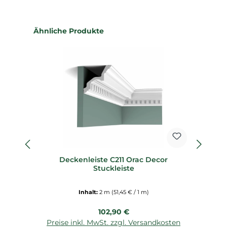
Produktgalerie überspringen
Ähnliche Produkte
fl
Deckenleiste C211 Orac Decor
Fl
Stuckleiste
Inhalt:
2 m
(51,45 € / 1 m)
Regulärer Preis:
102,90 €
Preise inkl. MwSt. zzgl. Versandkosten
P