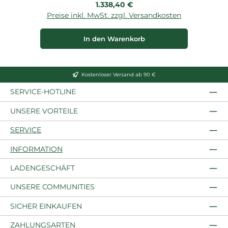
Regulärer Preis:
1.338,40 €
Preise inkl. MwSt. zzgl. Versandkosten
P
In den Warenkorb
Kostenloser Versand ab 90 €
SERVICE-HOTLINE
UNSERE VORTEILE
SERVICE
INFORMATION
LADENGESCHÄFT
UNSERE COMMUNITIES
SICHER EINKAUFEN
ZAHLUNGSARTEN