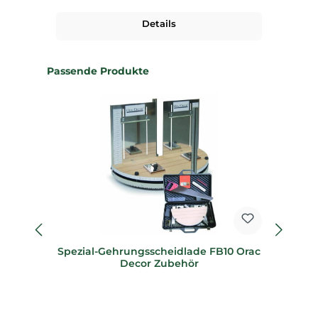
Details
Produktgalerie überspringen
Passende Produkte
Spezial-Gehrungsscheidlade FB10 Orac
Sp
Decor Zubehör