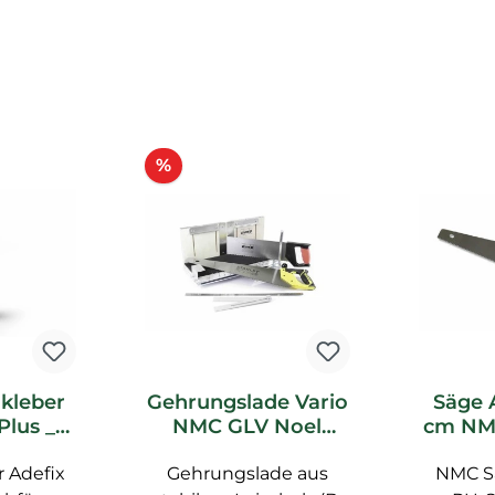
Rabatt
%
kleber
Gehrungslade Vario
Säge 
Plus _L
NMC GLV Noel
cm NM
quet
Marquet Zubehör
Noe
 Adefix
ör
Gehrungslade aus
NMC S
Z