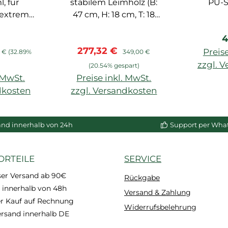
, für
stabilem Leimholz (B:
PU-S
 extrem
47 cm, H: 18 cm, T: 18
, Stöße
cm)
R
4
Adefix
s:
ärer Preis:
Verkaufspreis:
Regulärer Preis:
277,32 €
chtel
Preise
9 €
(32.89%
349,00 €
hnell
zzgl. 
)
(20.54% gespart)
nd
. MwSt.
Preise inkl. MwSt.
In de
dkosten
zzgl. Versandkosten
enkorb
In den Warenkorb
and innerhalb von 24h
Support per Wha
ORTEILE
SERVICE
ser Versand ab 90€
Rückgabe
 innerhalb von 48h
Versand & Zahlung
 Kauf auf Rechnung
Widerrufsbelehrung
ersand innerhalb DE