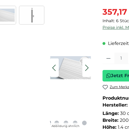
Verkaufspre
357,17
Inhalt:
6 Stü
Preise inkl. 
Lieferzeit
Produkt Anza
Jetzt F
Zum Merkze
Produktn
Hersteller:
Länge:
30 
Breite:
200
Abbildung ähnlich
Höhe:
1.4 