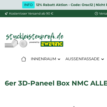
INFO
12% Rabatt Aktion - Code: Orac12 | Nic
m Hauptinhalt springen
Zur Suche springen
Zur Hauptnavigation springen
Kostenloser Versand ab 90 €
Vers
INNENRAUM
AUSSENFASSADE
6er 3D-Paneel Box NMC ALL