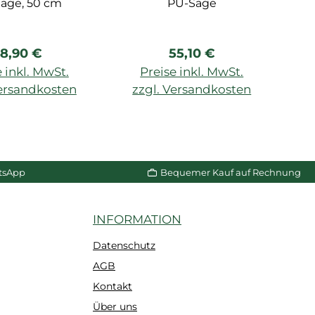
äge, 50 cm
PU-Säge
A
egulärer Preis:
Regulärer Preis:
8,90 €
55,10 €
V
7
 inkl. MwSt.
Preise inkl. MwSt.
na
Versandkosten
zzgl. Versandkosten
n Warenkorb
In den Warenkorb
z
f
tsApp
Bequemer Kauf auf Rechnung
INFORMATION
Datenschutz
AGB
Kontakt
Über uns