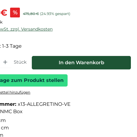
is:
 €
%
Regulärer Preis:
475,80 €
(24.93% gespart)
ck
MwSt. zzgl. Versandkosten
: 1-3 Tage
hl: Gib den gewünschten Wert ein oder benutze die Schaltfläche
Stück
In den Warenkorb
rage zum Produkt stellen
ttel hinzufügen
ummer:
x13-ALLEGRETINO-VE
NMC Box
cm
 cm
cm