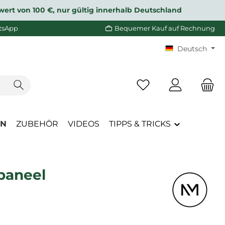
wert von 100 €, nur gültig innerhalb Deutschland
tsApp
Bequemer Kauf auf Rechnung
Deutsch
Du hast 0 Produkte a
EN
ZUBEHÖR
VIDEOS
TIPPS & TRICKS
paneel