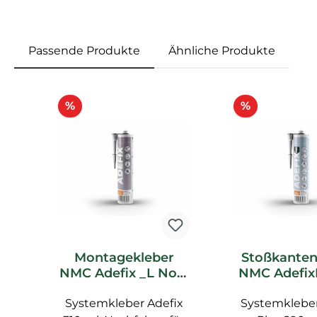
Passende Produkte
Ähnliche Produkte
Produktgalerie überspringen
Rabatt
Rabatt
%
%
Montagekleber
Stoßkanten
NMC Adefix _L Noel
NMC Adefix
Marquet
Noel Mar
Systemkleber Adefix
Spachtelkleber
Systemkleber
Zubeh