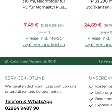
310 ml, Nachfolger für
Plus 290 ml
P5, für Nomastyl Plus,
Stoßkanten,
Arstyl, Wallstyl, Balken,
große Profile
hoher Weißgrad,
müssen mit 
Verkaufspreis:
Regulärer Preis:
Verkaufsprei
Regul
7,49 €
24,69 €
starke
nachgespa
12,25 €
(38.86%
36,7
Anfangshaftung,
werden, sc
gespart)
gespart
feinkörnig, schleif- und
trockne
Preise inkl. MwSt.
Preise inkl
überstreichbar, enthält
zzgl. Versandkosten
zzgl. Versan
24 Stück
In den Warenkorb
In den War
Kostenloser Versand ab 90 €
Vers
SERVICE-HOTLINE
UNSERE V
Wir beraten dich gern! Lass dich von uns
Kostenlo
unterstützen und beraten unter:
Lieferung
Bequemer
Telefon & WhatsApp
Expressv
02864 9487 90