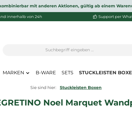
ht kombinierbar mit anderen Aktionen, gültig ab einem Waren
and innerhalb von 24h
Support per Wha
MARKEN
B-WARE
SETS
STUCKLEISTEN BOX
Sie sind hier:
Stuckleisten Boxen
EGRETINO Noel Marquet Wand