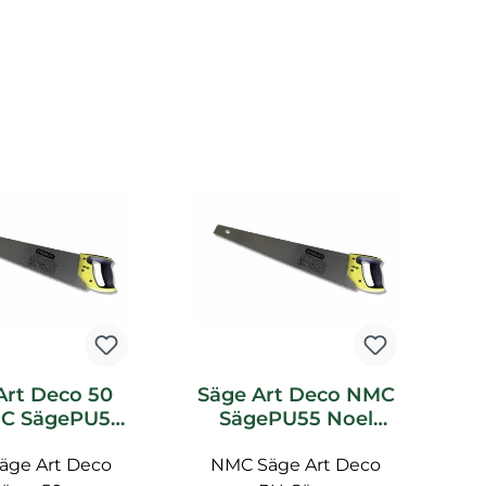
Art Deco 50
Säge Art Deco NMC
C SägePU50
SägePU55 Noel
A
l Marquet
Marquet Zubehör
äge Art Deco
ubehör
NMC Säge Art Deco