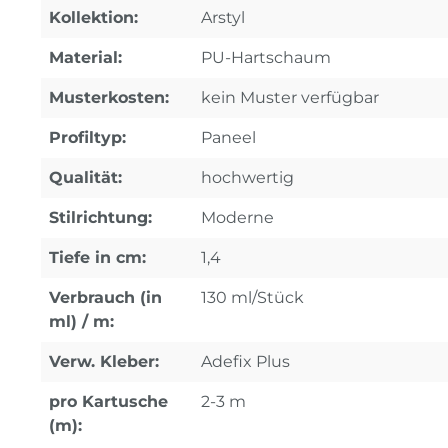
Kollektion:
Arstyl
Material:
PU-Hartschaum
Musterkosten:
kein Muster verfügbar
Profiltyp:
Paneel
Qualität:
hochwertig
Stilrichtung:
Moderne
Tiefe in cm:
1,4
Verbrauch (in
130 ml/Stück
ml) / m:
Verw. Kleber:
Adefix Plus
pro Kartusche
2-3 m
(m):