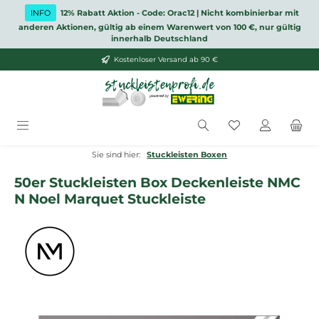
Zum Hauptinhalt springen
INFO
12% Rabatt Aktion - Code: Orac12 | Nicht kombinierbar mit
anderen Aktionen, gültig ab einem Warenwert von 100 €, nur gültig
innerhalb Deutschland
Kostenloser Versand ab 90 €
Du hast 0 Produ
Sie sind hier:
Stuckleisten Boxen
50er Stuckleisten Box Deckenleiste NMC
N Noel Marquet Stuckleiste