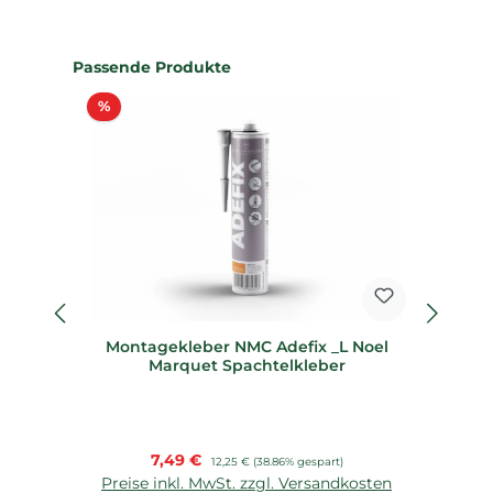
Produktgalerie überspringen
Passende Produkte
Rabatt
%
%
Montagekleber NMC Adefix _L Noel
D
Marquet Spachtelkleber
Verkaufspreis:
7,49 €
Regulärer Preis:
12,25 €
(38.86% gespart)
Preise inkl. MwSt. zzgl. Versandkosten
P