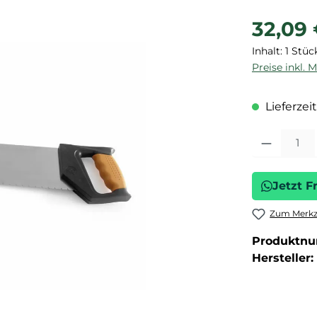
Regulärer P
32,09
Inhalt:
1 Stüc
Preise inkl. 
Lieferzeit
Produkt Anza
Jetzt F
Zum Merkze
Produktn
Hersteller: