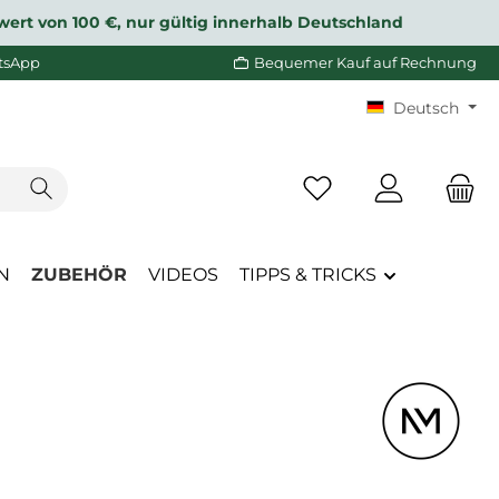
wert von 100 €, nur gültig innerhalb Deutschland
tsApp
Bequemer Kauf auf Rechnung
Deutsch
Du hast 0 Produkte a
N
ZUBEHÖR
VIDEOS
TIPPS & TRICKS