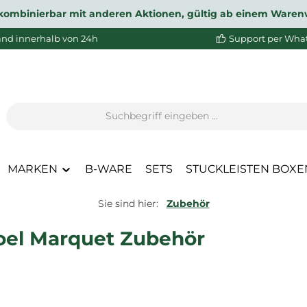
ht kombinierbar mit anderen Aktionen, gültig ab einem Waren
and innerhalb von 24h
Support per Wha
MARKEN
B-WARE
SETS
STUCKLEISTEN BOXE
Sie sind hier:
Zubehör
oel Marquet Zubehör