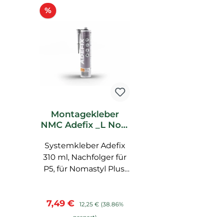
Produktgalerie überspringen
Rabatt
%
Montagekleber
NMC Adefix _L Noel
Marquet
Systemkleber Adefix
Spachtelkleber
310 ml, Nachfolger für
P5, für Nomastyl Plus,
Arstyl, Wallstyl, Balken,
hoher Weißgrad,
Verkaufspreis:
Regulärer Preis:
7,49 €
starke
12,25 €
(38.86%
Anfangshaftung,