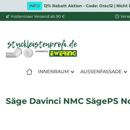
INFO
12% Rabatt Aktion - Code: Orac12 | Nic
m Hauptinhalt springen
Zur Suche springen
Zur Hauptnavigation springen
Kostenloser Versand ab 90 €
Vers
INNENRAUM
AUSSENFASSADE
Säge Davinci NMC SägePS N