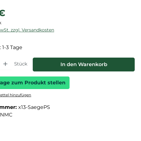
reis:
 €
k
MwSt. zzgl. Versandkosten
: 1-3 Tage
hl: Gib den gewünschten Wert ein oder benutze die Schaltfläche
Stück
In den Warenkorb
rage zum Produkt stellen
ttel hinzufügen
ummer:
x13-SaegePS
NMC