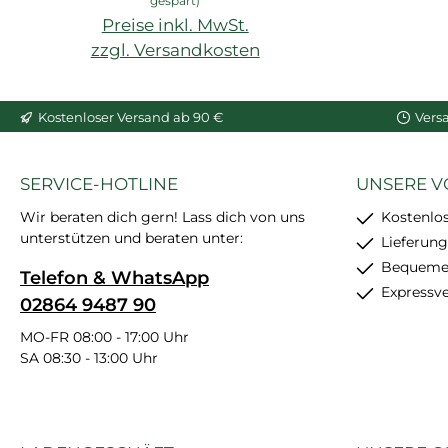
gespart)
feinkörnig, schleif- und
Preise inkl. MwSt.
überstreichbar, enthält
zzgl. Versandkosten
24 Stück
In den Warenkorb
Kostenloser Versand ab 90 €
Vers
SERVICE-HOTLINE
UNSERE V
Wir beraten dich gern! Lass dich von uns
Kostenlo
unterstützen und beraten unter:
Lieferung
Bequemer
Telefon & WhatsApp
Expressv
02864 9487 90
MO-FR 08:00 - 17:00 Uhr
SA 08:30 - 13:00 Uhr