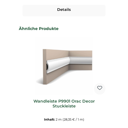
Details
Produktgalerie überspringen
Ähnliche Produkte
Wandleiste P9901 Orac Decor
Stuckleiste
Inhalt:
2 m
(28,35 € / 1 m)