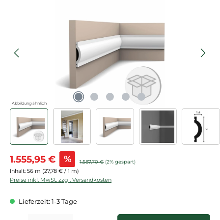
Bildergalerie überspringen
Abbildung ähnlich
Verkaufspreis:
1.555,95 €
%
Regulärer Preis:
1.587,70 €
(2% gespart)
Inhalt:
56 m
(27,78 € / 1 m)
Preise inkl. MwSt. zzgl. Versandkosten
Lieferzeit: 1-3 Tage
Produkt Anzahl: Gib den gewünschten Wert ein oder benutze die Schaltflächen