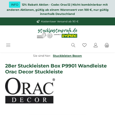
Zum Hauptinhalt springen
INFO
12% Rabatt Aktion - Code: Orac12 | Nicht kombinierbar mit
anderen Aktionen, gültig ab einem Warenwert von 100 €, nur gültig
innerhalb Deutschland
Kostenloser Versand ab 90 €
Du hast 0 Produ
Sie sind hier:
Stuckleisten Boxen
28er Stuckleisten Box P9901 Wandleiste
Orac Decor Stuckleiste