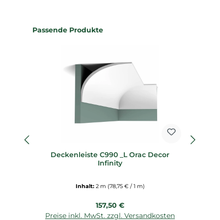
Produktgalerie überspringen
Passende Produkte
Deckenleiste C990 _L Orac Decor
Sp
Infinity
Inhalt:
2 m
(78,75 € / 1 m)
Regulärer Preis:
157,50 €
Preise inkl. MwSt. zzgl. Versandkosten
P