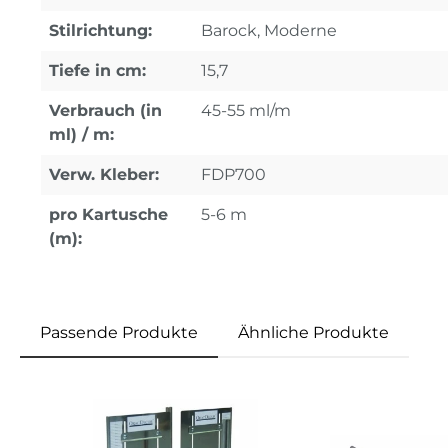
Stilrichtung:
Barock, Moderne
Tiefe in cm:
15,7
Verbrauch (in
45-55 ml/m
ml) / m:
Verw. Kleber:
FDP700
pro Kartusche
5-6 m
(m):
Passende Produkte
Ähnliche Produkte
Produktgalerie überspringen