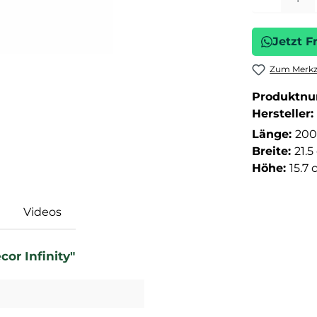
Jetzt F
Zum Merkze
Produktn
Hersteller:
Länge:
200
Breite:
21.
Höhe:
15.7
Videos
or Infinity"