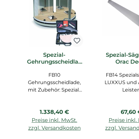
Spezial-
Spezial-Säg
Gehrungsscheidlad
Orac De
e FB10 Orac Decor
Zubeh
Zubehör
FB10
FB14 Spezials
Gehrungsscheidlade,
LUXXUS und
mit Zubehör: Spezial-
Leiste
Säge FB14, Zollstock,
Bleistift, Spezial-Lineal
Regulärer Preis:
Regulä
1.338,40 €
67,60
FB15
Preise inkl. MwSt.
Preise inkl
zzgl. Versandkosten
zzgl. Versan