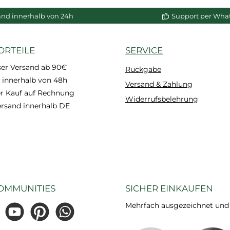
enkorb
In den Warenkorb
In de
and innerhalb von 24h
Support per Wha
ORTEILE
SERVICE
ser Versand ab 90€
Rückgabe
 innerhalb von 48h
Versand & Zahlung
 Kauf auf Rechnung
Widerrufsbelehrung
ersand innerhalb DE
OMMUNITIES
SICHER EINKAUFEN
Mehrfach ausgezeichnet und ze
gram
YouTube
Pinterest
WhatsApp