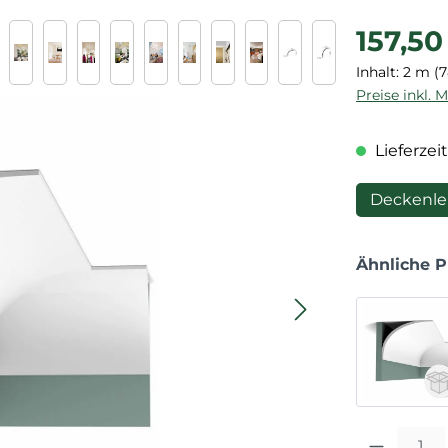
Regulärer P
157,50
Inhalt:
2 m
(7
Preise inkl. 
Lieferzeit
Deckenle
Ähnliche 
Produkt Anza