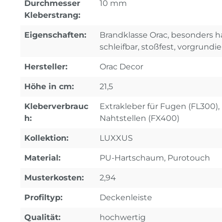
Durchmesser
10 mm
Kleberstrang:
Eigenschaften:
Brandklasse Orac, besonders ha
schleifbar, stoßfest, vorgrundie
Hersteller:
Orac Decor
Höhe in cm:
21,5
Kleberverbrauc
Extrakleber für Fugen (FL300), 
h:
Nahtstellen (FX400)
Kollektion:
LUXXUS
Material:
PU-Hartschaum, Purotouch
Musterkosten:
2,94
Profiltyp:
Deckenleiste
Qualität:
hochwertig