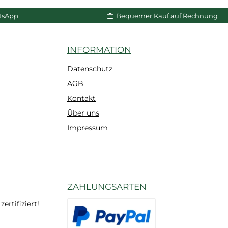
n Warenkorb
In den Warenkorb
porösen Oberfllächen
tsApp
Bequemer Kauf auf Rechnung
geeignet.
INFORMATION
Datenschutz
AGB
Kontakt
Über uns
Impressum
ZAHLUNGSARTEN
rtifiziert!