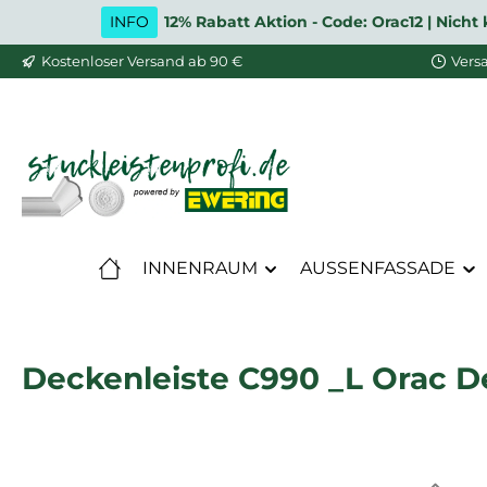
INFO
12% Rabatt Aktion - Code: Orac12 | Nic
m Hauptinhalt springen
Zur Suche springen
Zur Hauptnavigation springen
Kostenloser Versand ab 90 €
Vers
INNENRAUM
AUSSENFASSADE
Deckenleiste C990 _L Orac De