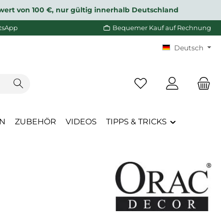
wert von 100 €, nur gültig innerhalb Deutschland
tsApp
Bequemer Kauf auf Rechnung
Deutsch
Du hast 0 Produkte a
EN
ZUBEHÖR
VIDEOS
TIPPS & TRICKS