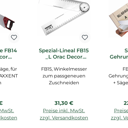
e FB14
Spezial-Lineal FB15
S
cor
_L Orac Decor
Gehrun
ör
Zubehör
e FB30
äge, für
FB15, Winkelmesser
FB
Z
 AXXENT
zum passgeneuen
Gehrung
n
Zuschneiden
+ Säge
max
rer Preis:
Regulärer Preis:
R
 €
31,30 €
2
. MwSt.
Preise inkl. MwSt.
Preise
dkosten
zzgl. Versandkosten
zzgl. 