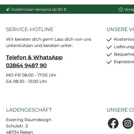
In den Warenkorb
In den War
Kostenloser Versand ab 90 €
Vers
SERVICE-HOTLINE
UNSERE V
Wir beraten dich gern! Lass dich von uns
Kostenlo
unterstützen und beraten unter:
Lieferung
Bequemer
Telefon & WhatsApp
Expressv
02864 9487 90
MO-FR 08:00 - 17:00 Uhr
SA 08:30 - 13:00 Uhr
LADENGESCHÄFT
UNSERE C
Ewering Raumdesign
Schulstr. 3
Facebook
Insta
48734 Reken