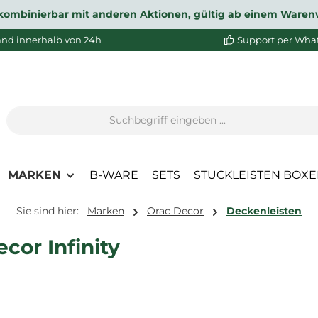
ht kombinierbar mit anderen Aktionen, gültig ab einem Waren
and innerhalb von 24h
Support per Wha
MARKEN
B-WARE
SETS
STUCKLEISTEN BOX
Sie sind hier:
Marken
Orac Decor
Deckenleisten
cor Infinity