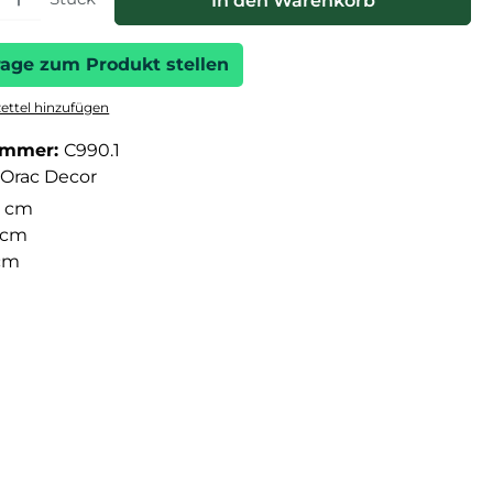
In den Warenkorb
rage zum Produkt stellen
ttel hinzufügen
ummer:
C990.1
Orac Decor
 cm
5 cm
 cm