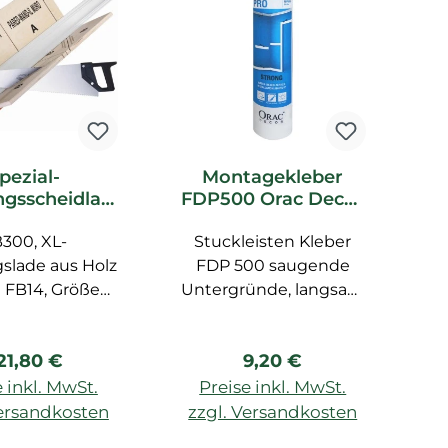
pezial-
Montagekleber
gsscheidlad
FDP500 Orac Decor
F
0 Orac Decor
DecoFix Pro
300, XL-
ubehör
Stuckleisten Kleber
slade aus Holz
FDP 500 saugende
 FB14, Größe
Untergründe, langsam
s
. 29,1 cm
trocknend,
U
überstreichbar nach
f
egulärer Preis:
Regulärer Preis:
21,80 €
9,20 €
24 Std., für LUXXUS,
BASIXX, AXXENT, 310
F
 inkl. MwSt.
Preise inkl. MwSt.
ml, für Innenräume, für
b
Versandkosten
zzgl. Versandkosten
z
Wand und Decke, auf