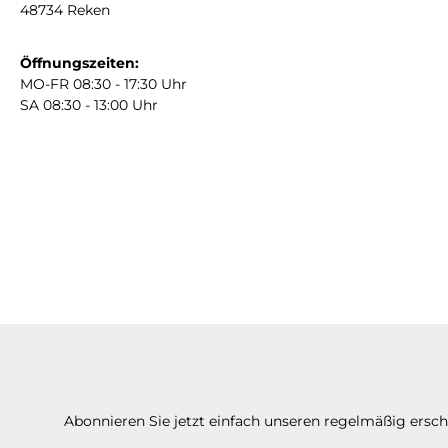
Polyurethan-
48734 Reken
Hartschaum,
überstreichbar,
Öffnungszeiten:
wasserfest und leicht
MO-FR 08:30 - 17:30 Uhr
SA 08:30 - 13:00 Uhr
zu installieren. Maße:
200 x 14 x 11 cm.
Abonnieren Sie jetzt einfach unseren regelmäßig ersc