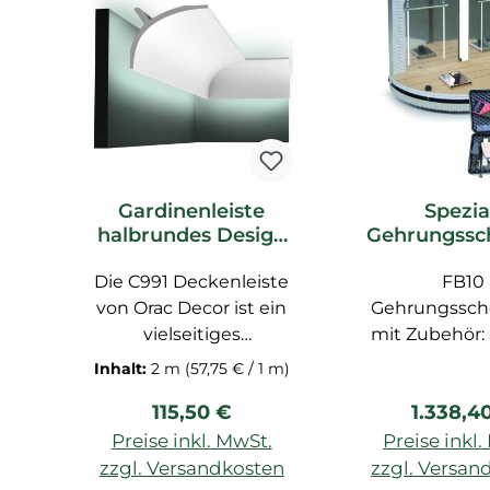
Gardinenleiste
Spezia
halbrundes Design
Gehrungssc
vielseitig einsetzbar
e FB10 Ora
Die C991 Deckenleiste
C991 Deckenleiste
Zubeh
FB10
von Orac Decor ist ein
Gehrungssche
vielseitiges
mit Zubehör: 
Dekorations-Element
Säge FB14, Zo
Inhalt:
2 m
(57,75 € / 1 m)
für die
Bleistift, Spez
Regulärer Preis:
Reguläre
115,50 €
1.338,4
Inneneinrichtung.
FB15
Diese Friesleiste bietet
Preise inkl. MwSt.
Preise inkl
zahlreiche
zzgl. Versandkosten
zzgl. Versan