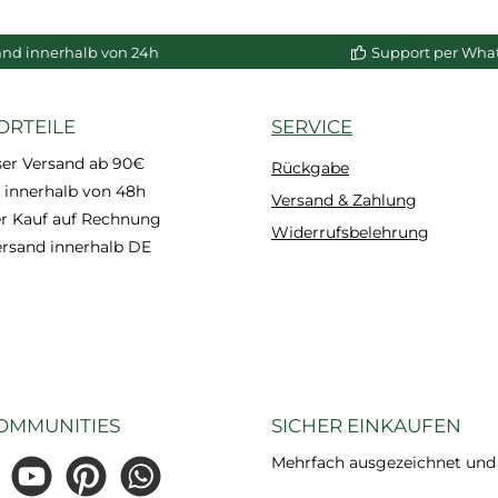
enkorb
In den Warenkorb
In de
and innerhalb von 24h
Support per Wha
ORTEILE
SERVICE
ser Versand ab 90€
Rückgabe
 innerhalb von 48h
Versand & Zahlung
 Kauf auf Rechnung
Widerrufsbelehrung
ersand innerhalb DE
OMMUNITIES
SICHER EINKAUFEN
Mehrfach ausgezeichnet und ze
gram
YouTube
Pinterest
WhatsApp