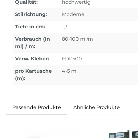
Qualität:
hochwertig
Stilrichtung:
Moderne
Tiefe in cm:
1,3
Verbrauch (in
80-100 ml/m
ml) / m:
Verw. Kleber:
FDP500
pro Kartusche
4-5 m
(m):
Passende Produkte
Ähnliche Produkte
Produktgalerie überspringen