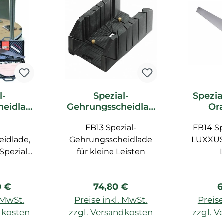
l-
Spezial-
Spezia
heidlad
Gehrungsscheidlad
Or
c Decor
e FB13 Orac Decor
Z
ör
FB13 Spezial-
Zubehör
FB14 Sp
idlade,
Gehrungsscheidlade
LUXXUS
Spezial-
für kleine Leisten
llstock,
ial-Lineal
r Preis:
Regulärer Preis:
R
0 €
74,80 €
6
. MwSt.
Preise inkl. MwSt.
Preise
dkosten
zzgl. Versandkosten
zzgl. 