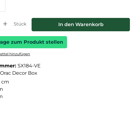
hl: Gib den gewünschten Wert ein oder benutze die Schaltfläche
Stück
In den Warenkorb
rage zum Produkt stellen
ttel hinzufügen
ummer:
SX184-VE
Orac Decor Box
 cm
cm
cm