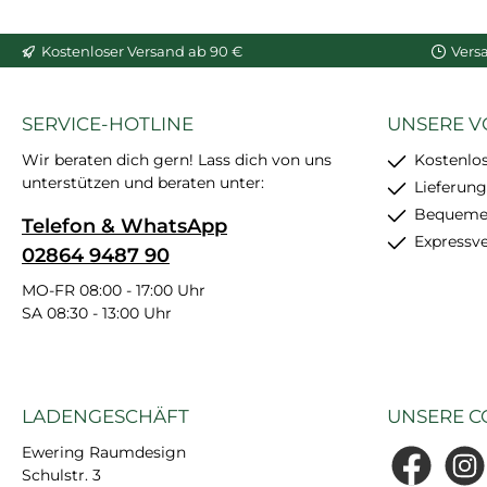
Einsatzmöglichkeiten,
In den War
darunter als elegante
Kostenloser Versand ab 90 €
Vers
Profilleiste, um einen
harmonischen
Übergang zwischen
SERVICE-HOTLINE
UNSERE V
Wand und Decke zu
schaffen, als praktische
Wir beraten dich gern! Lass dich von uns
Kostenlo
unterstützen und beraten unter:
Blendleiste für
Lieferung
Gardinenschienen
Bequemer
Telefon & WhatsApp
oder als stilvolle
Expressv
02864 9487 90
Abdeckung. Mit ihrer
zusätzlichen
MO-FR 08:00 - 17:00 Uhr
SA 08:30 - 13:00 Uhr
Montagestütze
ermöglicht sie eine
nahtlose Verkleidung
von
LADENGESCHÄFT
UNSERE C
Gardinensystemen. Sie
ist aus extrem
Ewering Raumdesign
maßhaltigem
Schulstr. 3
Facebook
Insta