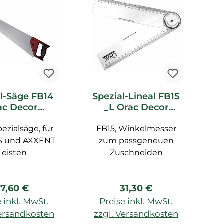
l-Säge FB14
Spezial-Lineal FB15
ac Decor
_L Orac Decor
G
ubehör
Zubehör
e
ezialsäge, für
FB15, Winkelmesser
 und AXXENT
zum passgeneuen
Ge
Leisten
Zuschneiden
egulärer Preis:
Regulärer Preis:
7,60 €
31,30 €
 inkl. MwSt.
Preise inkl. MwSt.
Versandkosten
zzgl. Versandkosten
z