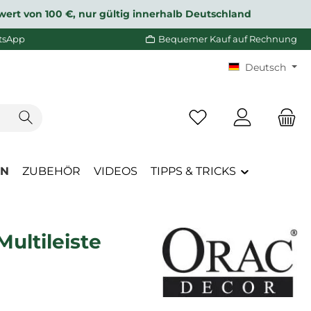
wert von 100 €, nur gültig innerhalb Deutschland
tsApp
Bequemer Kauf auf Rechnung
Deutsch
Du hast 0 Produkte a
EN
ZUBEHÖR
VIDEOS
TIPPS & TRICKS
ultileiste