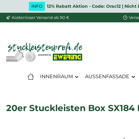
INFO
12% Rabatt Aktion - Code: Orac12 | Nic
m Hauptinhalt springen
Zur Suche springen
Zur Hauptnavigation springen
Kostenloser Versand ab 90 €
Vers
INNENRAUM
AUSSENFASSADE
20er Stuckleisten Box SX184 