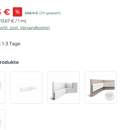
is:
5 €
%
Regulärer Preis:
558,11 €
(2% gespart)
(13,67 € / 1 m)
MwSt. zzgl. Versandkosten
: 1-3 Tage
Produkte