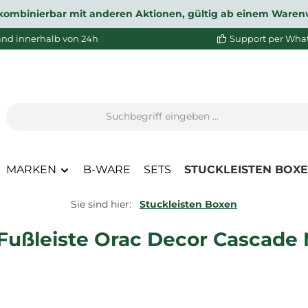
ht kombinierbar mit anderen Aktionen, gültig ab einem Waren
and innerhalb von 24h
Support per Wha
MARKEN
B-WARE
SETS
STUCKLEISTEN BOX
Sie sind hier:
Stuckleisten Boxen
Fußleiste Orac Decor Cascade M