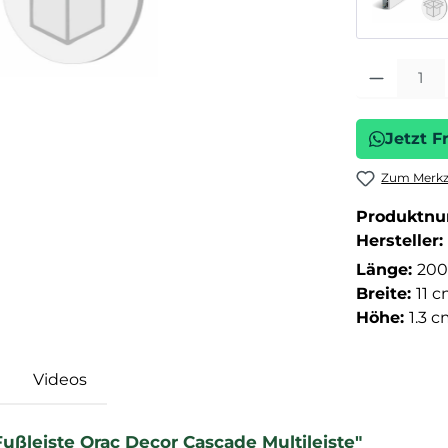
Produkt Anza
Jetzt F
Zum Merkze
Produktn
Hersteller:
Länge:
200
Breite:
11 
Höhe:
1.3 
Videos
ußleiste Orac Decor Cascade Multileiste"