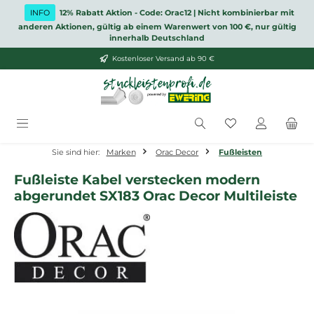
Zum Hauptinhalt springen
INFO
12% Rabatt Aktion - Code: Orac12 | Nicht kombinierbar mit
anderen Aktionen, gültig ab einem Warenwert von 100 €, nur gültig
innerhalb Deutschland
Kostenloser Versand ab 90 €
Du hast 0 Produ
Sie sind hier:
Marken
Orac Decor
Fußleisten
Fußleiste Kabel verstecken modern
abgerundet SX183 Orac Decor Multileiste