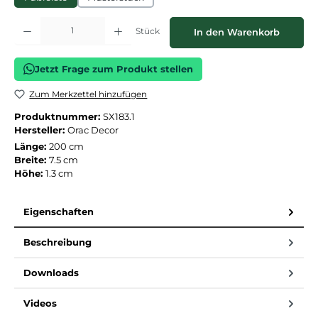
Produkt Anzahl: Gib den gewünschten Wert ein oder benutze die Schaltflächen
Stück
In den Warenkorb
Jetzt Frage zum Produkt stellen
Zum Merkzettel hinzufügen
Produktnummer:
SX183.1
Hersteller:
Orac Decor
Länge:
200 cm
Breite:
7.5 cm
Höhe:
1.3 cm
Eigenschaften
Beschreibung
Downloads
Videos