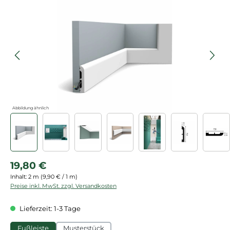
Bildergalerie überspringen
Abbildung ähnlich
Regulärer Preis:
19,80 €
Inhalt:
2 m
(9,90 € / 1 m)
Preise inkl. MwSt. zzgl. Versandkosten
Lieferzeit: 1-3 Tage
Fußleiste
Musterstück