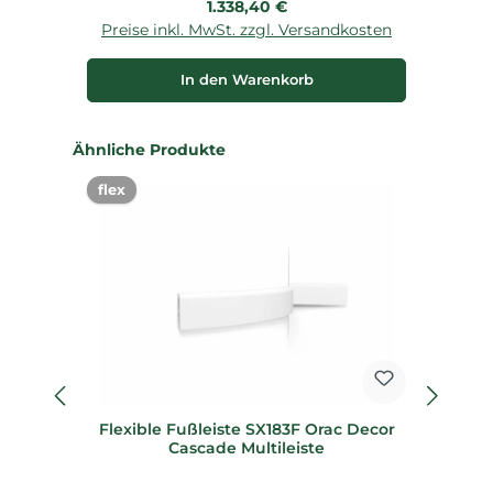
Regulärer Preis:
1.338,40 €
Preise inkl. MwSt. zzgl. Versandkosten
P
In den Warenkorb
Produktgalerie überspringen
Ähnliche Produkte
flex
Flexible Fußleiste SX183F Orac Decor
F
Cascade Multileiste