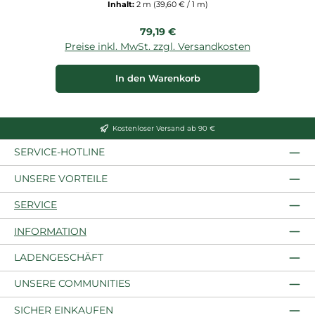
Inhalt:
2 m
(39,60 € / 1 m)
Regulärer Preis:
79,19 €
Preise inkl. MwSt. zzgl. Versandkosten
P
In den Warenkorb
Kostenloser Versand ab 90 €
SERVICE-HOTLINE
UNSERE VORTEILE
SERVICE
INFORMATION
LADENGESCHÄFT
UNSERE COMMUNITIES
SICHER EINKAUFEN