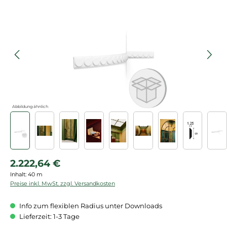
Bildergalerie überspringen
Abbildung ähnlich
Regulärer Preis:
2.222,64 €
Inhalt:
40 m
Preise inkl. MwSt. zzgl. Versandkosten
Info zum flexiblen Radius unter Downloads
Lieferzeit: 1-3 Tage