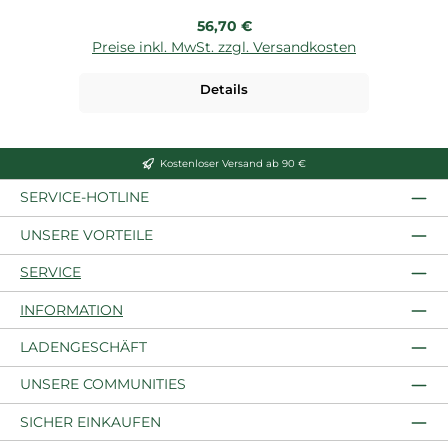
Regulärer Preis:
56,70 €
Preise inkl. MwSt. zzgl. Versandkosten
P
Details
Kostenloser Versand ab 90 €
SERVICE-HOTLINE
UNSERE VORTEILE
SERVICE
INFORMATION
LADENGESCHÄFT
UNSERE COMMUNITIES
SICHER EINKAUFEN