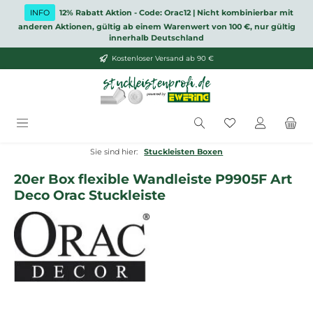
Zum Hauptinhalt springen
INFO
12% Rabatt Aktion - Code: Orac12 | Nicht kombinierbar mit
anderen Aktionen, gültig ab einem Warenwert von 100 €, nur gültig
innerhalb Deutschland
Kostenloser Versand ab 90 €
Du hast 0 Produ
Sie sind hier:
Stuckleisten Boxen
20er Box flexible Wandleiste P9905F Art
Deco Orac Stuckleiste