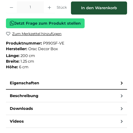
Produkt Anzahl: Gib den gewünschten Wert ein oder benutze die Schaltflächen
Stück
In den Warenkorb
Jetzt Frage zum Produkt stellen
Zum Merkzettel hinzufügen
Produktnummer:
P9905F-VE
Hersteller:
Orac Decor Box
Länge:
200 cm
Breite:
1.25 cm
Höhe:
6 cm
Eigenschaften
Beschreibung
Downloads
Videos