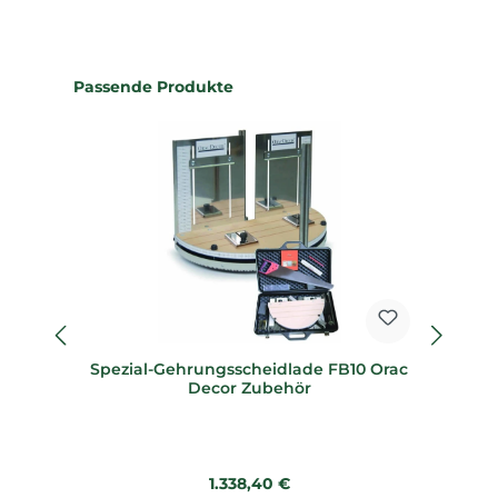
Produktgalerie überspringen
Passende Produkte
Spezial-Gehrungsscheidlade FB10 Orac
Decor Zubehör
Regulärer Preis:
1.338,40 €