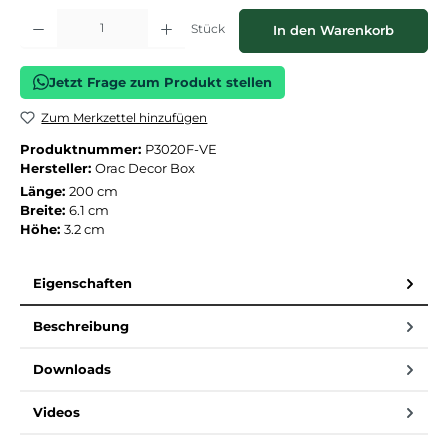
Produkt Anzahl: Gib den gewünschten Wert ein oder benutze die Schaltflächen
Stück
In den Warenkorb
Jetzt Frage zum Produkt stellen
Zum Merkzettel hinzufügen
Produktnummer:
P3020F-VE
Hersteller:
Orac Decor Box
Länge:
200 cm
Breite:
6.1 cm
Höhe:
3.2 cm
Eigenschaften
Beschreibung
Downloads
Videos