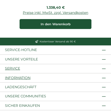
Regulärer Preis:
1.338,40 €
Preise inkl. MwSt. zzgl. Versandkosten
P
In den Warenkorb
Kostenloser Versand ab 90 €
SERVICE-HOTLINE
UNSERE VORTEILE
SERVICE
INFORMATION
LADENGESCHÄFT
UNSERE COMMUNITIES
SICHER EINKAUFEN