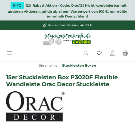
Zum Hauptinhalt springen
INFO
12% Rabatt Aktion - Code: Orac12 | Nicht kombinierbar mit
anderen Aktionen, gültig ab einem Warenwert von 100 €, nur gültig
innerhalb Deutschland
Kostenloser Versand ab 90 €
Du hast 0 Produ
Sie sind hier:
Stuckleisten Boxen
15er Stuckleisten Box P3020F Flexible
Wandleiste Orac Decor Stuckleiste