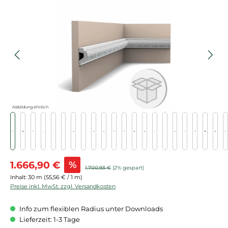
Bildergalerie überspringen
Abbildung ähnlich
Verkaufspreis:
1.666,90 €
%
Regulärer Preis:
1.700,93 €
(2% gespart)
Inhalt:
30 m
(55,56 € / 1 m)
Preise inkl. MwSt. zzgl. Versandkosten
Info zum flexiblen Radius unter Downloads
Lieferzeit: 1-3 Tage