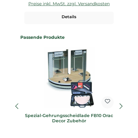
Preise inkl. MwSt. zzgl. Versandkosten
P
Details
Produktgalerie überspringen
Passende Produkte
Spezial-Gehrungsscheidlade FB10 Orac
Sp
Decor Zubehör