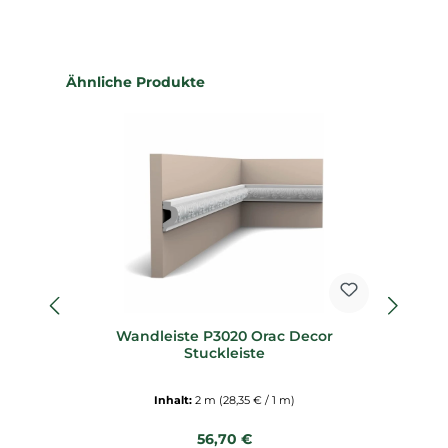
Produktgalerie überspringen
Ähnliche Produkte
Wandleiste P3020 Orac Decor
Stuckleiste
Inhalt:
2 m
(28,35 € / 1 m)
Regulärer Preis:
56,70 €