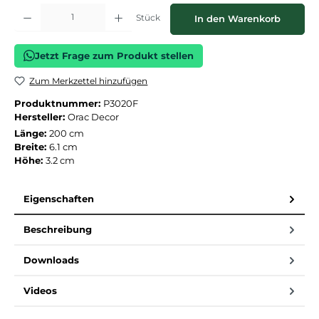
Produkt Anzahl: Gib den gewünschten Wert ein oder benutze die Schaltflächen
Stück
In den Warenkorb
Jetzt Frage zum Produkt stellen
Zum Merkzettel hinzufügen
Produktnummer:
P3020F
Hersteller:
Orac Decor
Länge:
200 cm
Breite:
6.1 cm
Höhe:
3.2 cm
Eigenschaften
Beschreibung
Downloads
Videos