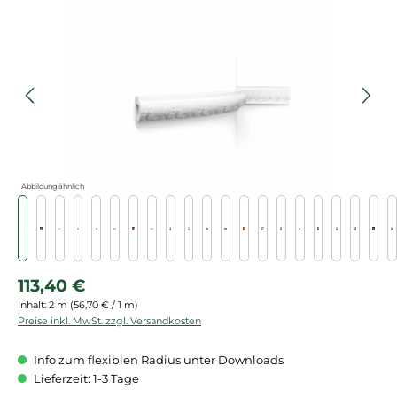
Bildergalerie überspringen
Abbildung ähnlich
Regulärer Preis:
113,40 €
Inhalt:
2 m
(56,70 € / 1 m)
Preise inkl. MwSt. zzgl. Versandkosten
Info zum flexiblen Radius unter Downloads
Lieferzeit: 1-3 Tage