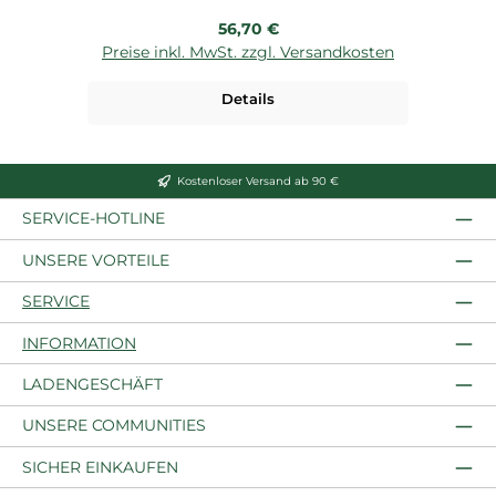
Regulärer Preis:
56,70 €
Preise inkl. MwSt. zzgl. Versandkosten
P
Details
Kostenloser Versand ab 90 €
SERVICE-HOTLINE
UNSERE VORTEILE
SERVICE
INFORMATION
LADENGESCHÄFT
UNSERE COMMUNITIES
SICHER EINKAUFEN