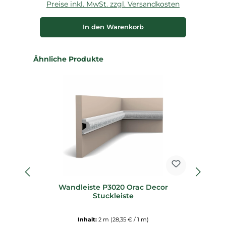
Preise inkl. MwSt. zzgl. Versandkosten
P
In den Warenkorb
Produktgalerie überspringen
Ähnliche Produkte
Wandleiste P3020 Orac Decor
Stuckleiste
Inhalt:
2 m
(28,35 € / 1 m)