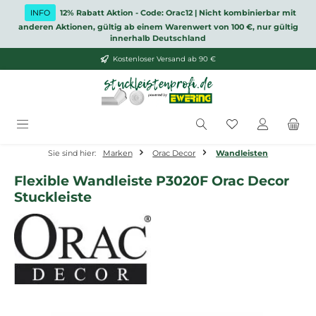
Zum Hauptinhalt springen
INFO
12% Rabatt Aktion - Code: Orac12 | Nicht kombinierbar mit
anderen Aktionen, gültig ab einem Warenwert von 100 €, nur gültig
innerhalb Deutschland
Kostenloser Versand ab 90 €
Du hast 0 Produ
Sie sind hier:
Marken
Orac Decor
Wandleisten
Flexible Wandleiste P3020F Orac Decor
Stuckleiste