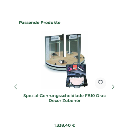
Produktgalerie überspringen
Passende Produkte
Spezial-Gehrungsscheidlade FB10 Orac
Sp
Decor Zubehör
Regulärer Preis:
1.338,40 €