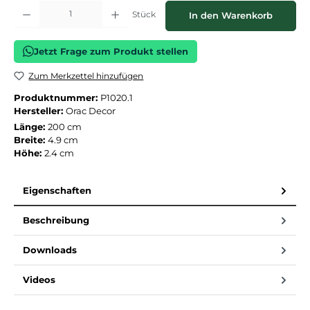
Produkt Anzahl: Gib den gewünschten Wert ein oder benutze die Schaltflächen
Stück
In den Warenkorb
Jetzt Frage zum Produkt stellen
Zum Merkzettel hinzufügen
Produktnummer:
P1020.1
Hersteller:
Orac Decor
Länge:
200 cm
Breite:
4.9 cm
Höhe:
2.4 cm
Eigenschaften
Beschreibung
Downloads
Videos