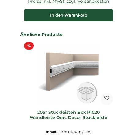
Preise inkl. MwSt. zzgl. Versandkosten
P
In den Warenkorb
Produktgalerie überspringen
Ähnliche Produkte
Rabatt
%
20er Stuckleisten Box P1020
Wandleiste Orac Decor Stuckleiste
Inhalt:
40 m
(23,67 € / 1 m)