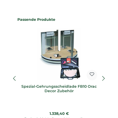
Produktgalerie überspringen
Passende Produkte
Spezial-Gehrungsscheidlade FB10 Orac
Sp
Decor Zubehör
Regulärer Preis:
1.338,40 €