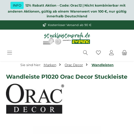
Zum Hauptinhalt springen
INFO
12% Rabatt Aktion - Code: Orac12 | Nicht kombinierbar mit
anderen Aktionen, gültig ab einem Warenwert von 100 €, nur gültig
innerhalb Deutschland
Kostenloser Versand ab 90 €
Du hast 0 Produ
Sie sind hier:
Marken
Orac Decor
Wandleisten
Wandleiste P1020 Orac Decor Stuckleiste
Bildergalerie überspringen