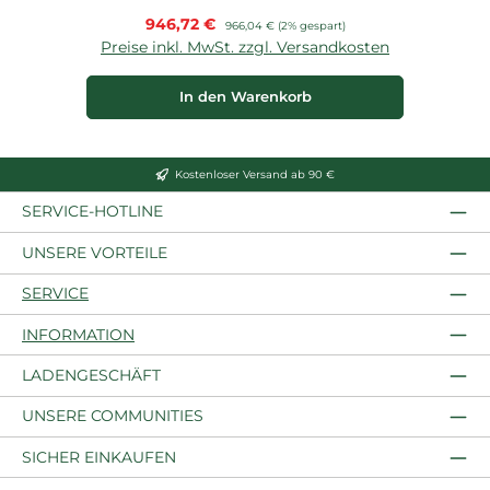
Verkaufspreis:
946,72 €
Regulärer Preis:
966,04 €
(2% gespart)
Preise inkl. MwSt. zzgl. Versandkosten
In den Warenkorb
Kostenloser Versand ab 90 €
SERVICE-HOTLINE
UNSERE VORTEILE
SERVICE
INFORMATION
LADENGESCHÄFT
UNSERE COMMUNITIES
SICHER EINKAUFEN