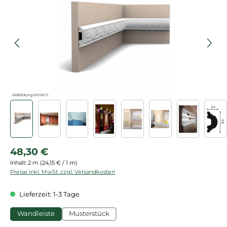
Abbildung ähnlich
Regulärer Preis:
48,30 €
Inhalt:
2 m
(24,15 € / 1 m)
Preise inkl. MwSt. zzgl. Versandkosten
Lieferzeit: 1-3 Tage
Wandleiste
Musterstück