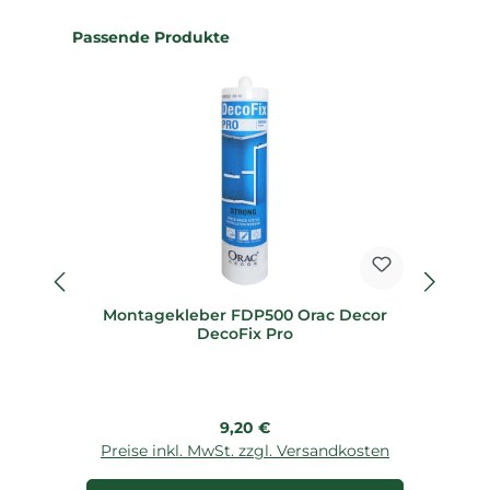
Produktgalerie überspringen
Passende Produkte
Montagekleber FDP500 Orac Decor
M
DecoFix Pro
Regulärer Preis:
9,20 €
Preise inkl. MwSt. zzgl. Versandkosten
P