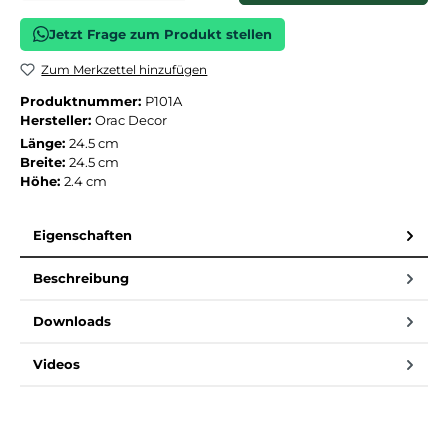
Jetzt Frage zum Produkt stellen
Zum Merkzettel hinzufügen
Produktnummer:
P101A
Hersteller:
Orac Decor
Länge:
24.5 cm
Breite:
24.5 cm
Höhe:
2.4 cm
Eigenschaften
Beschreibung
Downloads
Videos