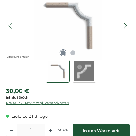
Abbildung ähnlich
Regulärer Preis:
30,00 €
Inhalt:
1 Stück
Preise inkl. MwSt. zzgl. Versandkosten
Lieferzeit: 1-3 Tage
Produkt Anzahl: Gib den gewünschten Wert ein oder benutze die Schaltflächen
Stück
In den Warenkorb