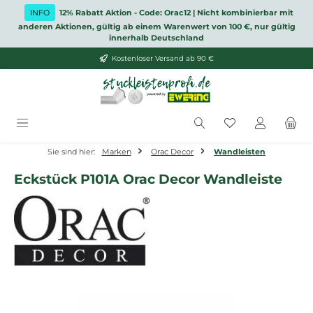
Zum Hauptinhalt springen
INFO
12% Rabatt Aktion - Code: Orac12 | Nicht kombinierbar mit
anderen Aktionen, gültig ab einem Warenwert von 100 €, nur gültig
innerhalb Deutschland
Kostenloser Versand ab 90 €
Du hast 0 Produ
Sie sind hier:
Marken
Orac Decor
Wandleisten
Eckstück P101A Orac Decor Wandleiste
Bildergalerie überspringen