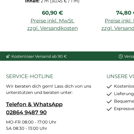
Inhalt:
2 m
(30,45 € / 1 m)
Design. Ihre
Regulärer Preis:
Regulä
60,90 €
74,80
symmetrischen Linien
eignen sich perfekt für
Preise inkl. MwSt.
Preise inkl
Landhausstil-
zzgl. Versandkosten
zzgl. Versan
Gestaltungen. Die
In den War
klassische Stuck Optik
eignet sich für
Wandgestaltungen im
Kostenloser Versand ab 90 €
Vers
Wohnzimmer,
Schlafzimmer, der
SERVICE-HOTLINE
UNSERE V
Küche und dem Flur.
Dank ihres Materials
Wir beraten dich gern! Lass dich von uns
Kostenlo
aus Polyurethan-
unterstützen und beraten unter:
Lieferung
Hartschaum ist sie
Bequemer
Telefon & WhatsApp
überstreichbar,
Expressv
02864 9487 90
wasserfest, äußerst
präzise gefertigt und
MO-FR 08:00 - 17:00 Uhr
einfach zu installieren.
SA 08:30 - 13:00 Uhr