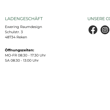
Mit einem Format von
200 x 8 x 8 cm ist sie
bereits vorgrundiert
LADENGESCHÄFT
und somit sofort für
UNSERE C
den finalen Anstrich
Ewering Raumdesign
bereit.Mit der C217 und
Schulstr. 3
Facebook
Insta
der C338 gibt es diese
48734 Reken
Leiste auch noch in 2
anderen
Öffnungszeiten:
Größenvarianten.
MO-FR 08:30 - 17:30 Uhr
SA 08:30 - 13:00 Uhr