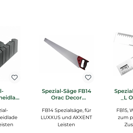
l-
Spezial-Säge FB14
Spezia
heidlad
Orac Decor
_L O
c Decor
Zubehör
Z
ial-
ör
FB14 Spezialsäge, für
FB15, 
eidlade
LUXXUS und AXXENT
zum p
eisten
Leisten
Zu