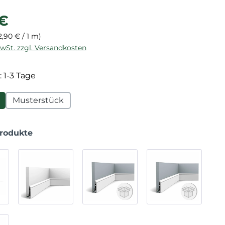
reis:
 €
2,90 € / 1 m)
MwSt. zzgl. Versandkosten
: 1-3 Tage
Musterstück
Produkte