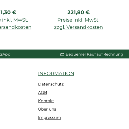
egulärer Preis:
Regulärer Preis:
31,30 €
221,80 €
B
 inkl. MwSt.
Preise inkl. MwSt.
ml
Versandkosten
zzgl. Versandkosten
z
W
n Warenkorb
In den Warenkorb
p
tsApp
Bequemer Kauf auf Rechnung
INFORMATION
Datenschutz
AGB
Kontakt
Über uns
Impressum