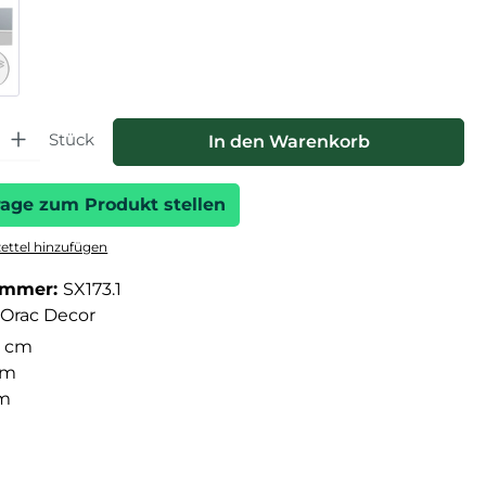
hl: Gib den gewünschten Wert ein oder benutze die Schaltfläche
Stück
In den Warenkorb
rage zum Produkt stellen
ttel hinzufügen
ummer:
SX173.1
Orac Decor
 cm
cm
cm