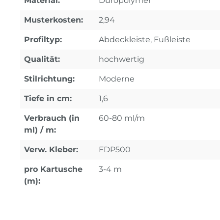
Material:
Duropolymer
Musterkosten:
2,94
Profiltyp:
Abdeckleiste, Fußleiste
Qualität:
hochwertig
Stilrichtung:
Moderne
Tiefe in cm:
1,6
Verbrauch (in
60-80 ml/m
ml) / m:
Verw. Kleber:
FDP500
pro Kartusche
3-4 m
(m):