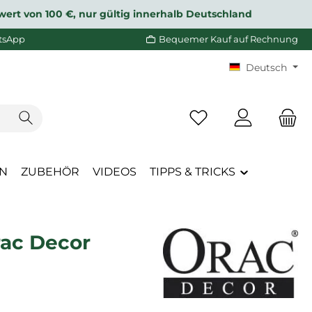
wert von 100 €, nur gültig innerhalb Deutschland
tsApp
Bequemer Kauf auf Rechnung
Deutsch
Du hast 0 Produkte a
EN
ZUBEHÖR
VIDEOS
TIPPS & TRICKS
rac Decor