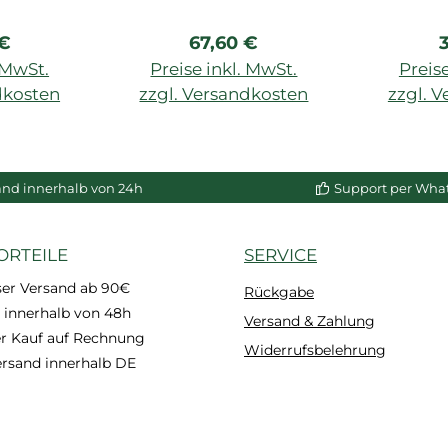
rer Preis:
Regulärer Preis:
R
 €
67,60 €
. MwSt.
Preise inkl. MwSt.
Preise
dkosten
zzgl. Versandkosten
zzgl. 
enkorb
In den Warenkorb
In de
and innerhalb von 24h
Support per Wha
ORTEILE
SERVICE
ser Versand ab 90€
Rückgabe
 innerhalb von 48h
Versand & Zahlung
 Kauf auf Rechnung
Widerrufsbelehrung
ersand innerhalb DE