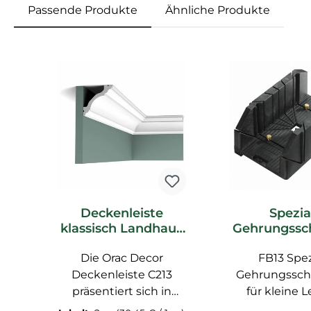
Passende Produkte
Ähnliche Produkte
Produktgalerie überspringen
Deckenleiste
Spezia
klassisch Landhaus
Gehrungssc
C213 _L Orac Decor
e FB13 Ora
Die Orac Decor
Stuckleiste
FB13 Spez
Zubeh
Deckenleiste C213
Gehrungssch
präsentiert sich in
für kleine L
einem zeitlosen