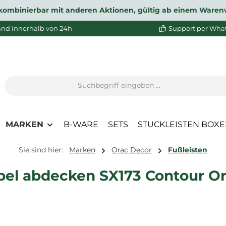
ht kombinierbar mit anderen Aktionen, gültig ab einem Waren
and innerhalb von 24h
Support per Wha
MARKEN
B-WARE
SETS
STUCKLEISTEN BOX
Sie sind hier:
Marken
Orac Decor
Fußleisten
bel abdecken SX173 Contour O