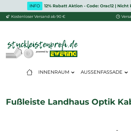
INFO
12% Rabatt Aktion - Code: Orac12 | Nic
m Hauptinhalt springen
Zur Suche springen
Zur Hauptnavigation springen
Kostenloser Versand ab 90 €
Vers
INNENRAUM
AUSSENFASSADE
Fußleiste Landhaus Optik Ka