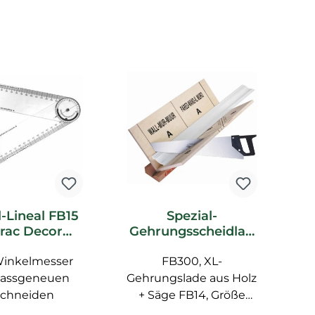
l-Lineal FB15
Spezial-
rac Decor
Gehrungsscheidlad
F
ubehör
e FB300 Orac Decor
Winkelmesser
FB300, XL-
Zubehör
assgeneuen
Gehrungslade aus Holz
schneiden
+ Säge FB14, Größe
Un
max. 29,1 cm